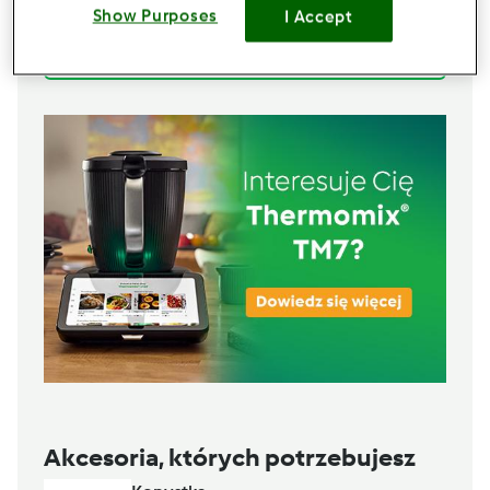
Show Purposes
I Accept
120
g
malin
Lista zakupów
Akcesoria, których potrzebujesz