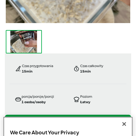
Czas przygotowania
Czas całkowity
15min
15min
porcja/porcje/porcji
Poziom
1
osoba/osoby
Łatwy
TM 6
We Care About Your Privacy