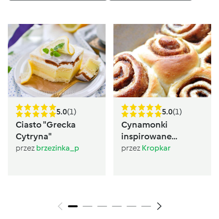
5.0
(1)
5.0
(1)
Ciasto "Grecka
Cynamonki
Cytryna"
inspirowane
Sugarlady
przez
brzezinka_p
przez
Kropkar