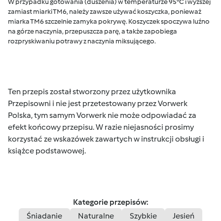
W przypadku gotowania (duszenia) w temperaturze 95°C i wyższej
zamiast miarki TM6, należy zawsze używać koszyczka, ponieważ
miarka TM6 szczelnie zamyka pokrywę. Koszyczek spoczywa luźno
na górze naczynia, przepuszcza parę, a także zapobiega
rozpryskiwaniu potrawy z naczynia miksującego.
Ten przepis został stworzony przez użytkownika
Przepisowni i nie jest przetestowany przez Vorwerk
Polska, tym samym Vorwerk nie może odpowiadać za
efekt końcowy przepisu. W razie niejasności prosimy
korzystać ze wskazówek zawartych w instrukcji obsługi i
książce podstawowej.
Kategorie przepisów:
Śniadanie
Naturalne
Szybkie
Jesień