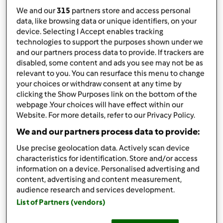
przez
ActiDiet
We and our
315
partners store and access personal
opublikowany: 23/07/25
data, like browsing data or unique identifiers, on your
zmieniono dnia: 24/07/25
device. Selecting I Accept enables tracking
Dodaj do moich kolekcji
technologies to support the purposes shown under we
and our partners process data to provide. If trackers are
podziel się przepisem
disabled, some content and ads you see may not be as
relevant to you. You can resurface this menu to change
Stwórz wariant
your choices or withdraw consent at any time by
clicking the Show Purposes link on the bottom of the
webpage .Your choices will have effect within our
Website. For more details, refer to our Privacy Policy.
We and our partners process data to provide:
Składniki
Use precise geolocation data. Actively scan device
characteristics for identification. Store and/or access
Owsianka wiśniowo-czekoladowa
information on a device. Personalised advertising and
content, advertising and content measurement,
60
g
płatków owsianych
audience research and services development.
9
g
pistacji
List of Partners (vendors)
60
g
banana,
pokrojonego na kawałki
180
g
puddingu proteinowego czekoladowo