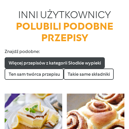
INNI UŻYTKOWNICY
POLUBILI PODOBNE
PRZEPISY
Znajdź podobne:
Więcej przepisów z kategorii Słodkie wypieki
Ten sam twórca przepisu
Takie same składniki