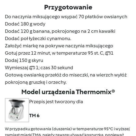
Przygotowanie
Do naczynia miksującego wsypać 70 płatków owsianych
Dodać 180 g wody
Dodać 120 g banana, pokrojonego na 2 cm kawałki
Dodać poł łyżeczki cynamonu.
Założyć miarkę na pokrywe naczynia miksującego
Gotuj przez 12 minut, w temperaturze 95 st. C,
1
Dodaj 150 g skyru
Wymieszaj
1; czas 30 sekund
Gotową owsiankę przełóż do miseczki, na wierzch wyłóż
pokrojoną gruszkę i orzechy.
Model urządzenia Thermomix®
Przepis jest tworzony dla
TM 6
W przypadku gotowania (duszenia) w temperaturze 95°C i wyższej
zamiast miarki TM6, należy zawsze używać koszyczka, ponieważ