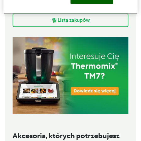
120
g
banana,
pokrojonego na kawałki
150
g
skyru naturalnego
Lista zakupów
Akcesoria, których potrzebujesz