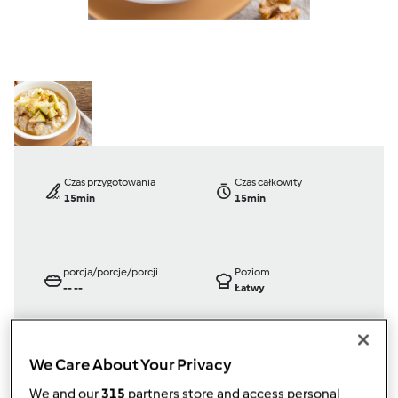
Czas przygotowania
Czas całkowity
15min
15min
porcja/porcje/porcji
Poziom
--
--
Łatwy
We Care About Your Privacy
TM 6
We and our
315
partners store and access personal
przez
ActiDiet