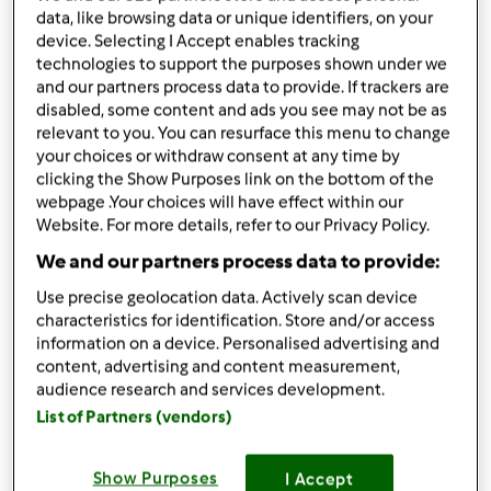
data, like browsing data or unique identifiers, on your
opublikowany: 20/11/23
zmieniono dnia: 22/11/23
device. Selecting I Accept enables tracking
technologies to support the purposes shown under we
Dodaj do moich kolekcji
and our partners process data to provide. If trackers are
disabled, some content and ads you see may not be as
podziel się przepisem
relevant to you. You can resurface this menu to change
Stwórz wariant
your choices or withdraw consent at any time by
clicking the Show Purposes link on the bottom of the
webpage .Your choices will have effect within our
Website. For more details, refer to our Privacy Policy.
We and our partners process data to provide:
Use precise geolocation data. Actively scan device
Składniki
characteristics for identification. Store and/or access
information on a device. Personalised advertising and
Owsianka cynamonowa z gruszką
content, advertising and content measurement,
audience research and services development.
130
g
gruszki,
1 sztuka, pokrojona na kawałki
List of Partners (vendors)
70
g
płatków owsianych
0,5
łyżeczki
cynamonu, mielonego
10
g
orzechów włoskich, łuskanych
Show Purposes
I Accept