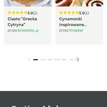
5.0
(1)
5.0
(1)
Ciasto "Grecka
Cynamonki
Cytryna"
inspirowane
Sugarlady
przez
brzezinka_p
przez
Kropkar