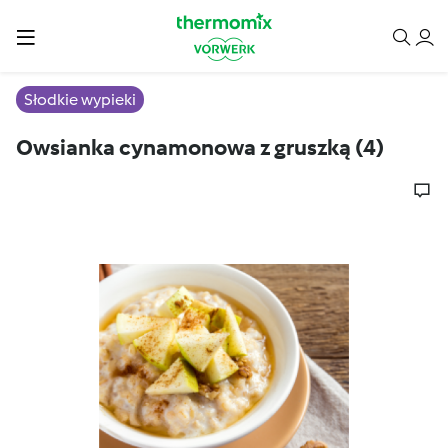
Słodkie wypieki
Owsianka cynamonowa z gruszką (4)