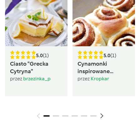
5.0
(1)
5.0
(1)
Ciasto "Grecka
Cynamonki
Cytryna"
inspirowane
Sugarlady
przez
brzezinka_p
przez
Kropkar