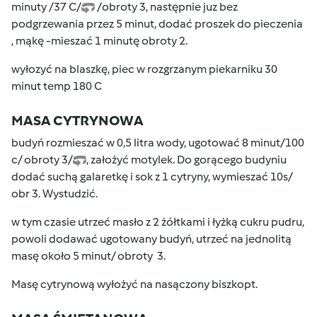
minuty /37 C/
/obroty 3, następnie juz bez
podgrzewania przez 5 minut, dodać proszek do pieczenia
, mąkę -mieszać 1 minutę obroty 2.
wyłozyć na blaszkę, piec w rozgrzanym piekarniku 30
minut temp 180 C
MASA CYTRYNOWA
budyń rozmieszać w 0,5 litra wody, ugotować 8 minut/100
c/ obroty 3/
, założyć motylek. Do gorącego budyniu
dodać suchą galaretkę i sok z 1 cytryny, wymieszać 10s/
obr 3. Wystudzić.
w tym czasie utrzeć masło z 2 żółtkami i łyżką cukru pudru,
powoli dodawać ugotowany budyń, utrzeć na jednolitą
masę około 5 minut/ obroty 3.
Masę cytrynową wyłożyć na nasączony biszkopt.