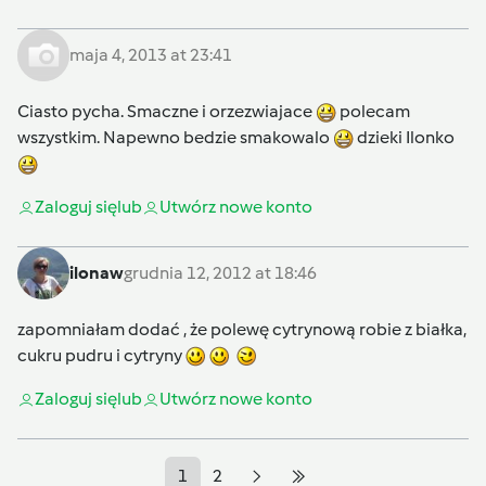
maja 4, 2013 at 23:41
Ciasto pycha. Smaczne i orzezwiajace
polecam
wszystkim. Napewno bedzie smakowalo
dzieki Ilonko
Zaloguj się
lub
Utwórz nowe konto
ilonaw
grudnia 12, 2012 at 18:46
zapomniałam dodać , że polewę cytrynową robie z białka,
cukru pudru i cytryny
Zaloguj się
lub
Utwórz nowe konto
1
2