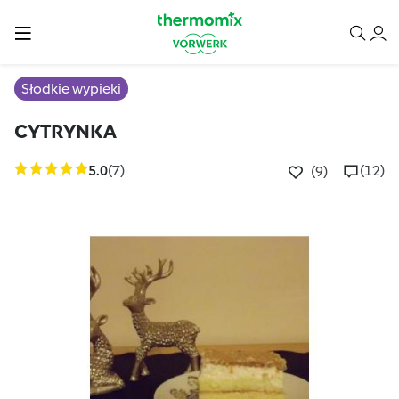
Słodkie wypieki
CYTRYNKA
5.0
(7)
(12)
(9)