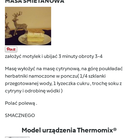
MASA ŚMIETANOWA
założyć motylek i ubijać 3 minuty obroty 3-4
Masę wyłożyć na masę cytrynową, na górę poukładać
herbatniki namoczone w ponczu( 1/4 szklanki
przegotowanej wody, 1 łyzeczka cukru , trochę soku z
cytryny i odrobinę wódki )
Polać polewą .
SMACZNEGO
Model urządzenia Thermomix®