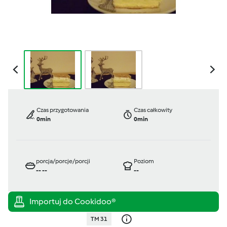
Czas przygotowania
Czas całkowity
0min
0min
porcja/porcje/porcji
Poziom
--
--
--
TM 31