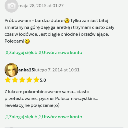
maja 28, 2015 at 01:27
Próbowałam - bardzo dobre
Tylko zamiast bitej
śmietany na górę daję galaretkę i trzymam ciasto cały
czas w lodówce. Jest ciągle chłodne i orzeźwiające.
Polecam!
Zaloguj się
lub
Utwórz nowe konto
anka25
lutego 7, 2014 at 10:01
5.0
Z lukrem pokombinowałam sama... ciasto
przetestowane... pyszne. Polecam wszystkim...
rewelacyjne połączenie ;o)
Zaloguj się
lub
Utwórz nowe konto