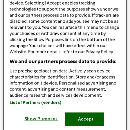
MASA CYTRYNOWA
device. Selecting I Accept enables tracking
technologies to support the purposes shown under we
2
jajka
and our partners process data to provide. If trackers are
1
kostka masła
disabled, some content and ads you see may not be as
1
cytryna
relevant to you. You can resurface this menu to change
1
galaretka cytrynowa
your choices or withdraw consent at any time by
2
budynie smietankowe
clicking the Show Purposes link on the bottom of the
webpage .Your choices will have effect within our
BISZKOPT
Website. For more details, refer to our Privacy Policy.
1/4
pół szklanki mąki ziemniaczanej
We and our partners process data to provide:
3/4
szklanki maki pszennej tortowej
1
łyżeczka proszu do pieczenia
Use precise geolocation data. Actively scan device
1
szklanka cukru zwykłego
characteristics for identification. Store and/or access
information on a device. Personalised advertising and
5
jaj
content, advertising and content measurement,
Lista zakupów
audience research and services development.
List of Partners (vendors)
Show Purposes
I Accept