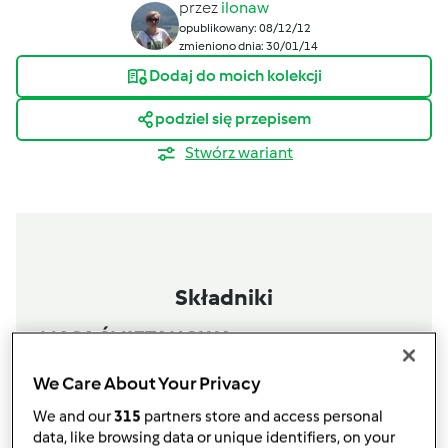
przez
ilonaw
opublikowany: 08/12/12
zmieniono dnia: 30/01/14
Dodaj do moich kolekcji
podziel się przepisem
Stwórz wariant
Składniki
MASA ŚMIETANOWA
0,5
litra śmietany 30%
We Care About Your Privacy
1
cukier waniliowy
3
śmietan-fix
We and our
315
partners store and access personal
data, like browsing data or unique identifiers, on your