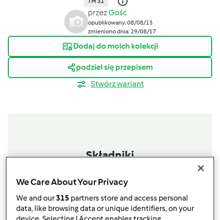
TM 31
przez
Gość
opublikowany: 08/08/13
zmieniono dnia: 29/08/17
Dodaj do moich kolekcji
podziel się przepisem
Stwórz wariant
Składniki
ciasto
We Care About Your Privacy
50
g
cukru
We and our
315
partners store and access personal
175
g
mąki pszennej
data, like browsing data or unique identifiers, on your
125
g
masła pokrojonego na kawałki
device. Selecting I Accept enables tracking