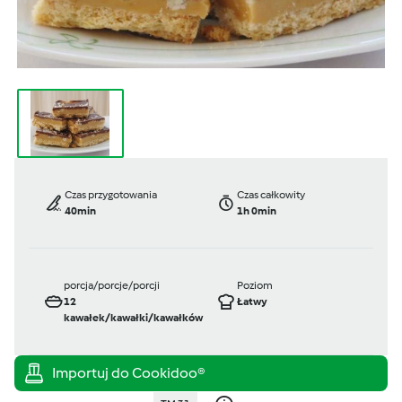
Czas przygotowania
Czas całkowity
40min
1h 0min
porcja/porcje/porcji
Poziom
12
Łatwy
kawałek/kawałki/kawałków