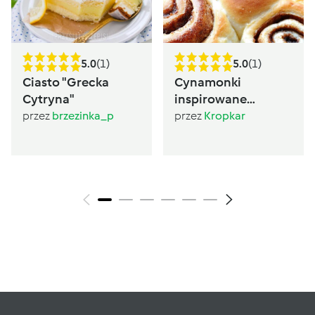
5.0
(1)
5.0
(1)
Ciasto "Grecka
Cynamonki
Cytryna"
inspirowane
Sugarlady
przez
brzezinka_p
przez
Kropkar