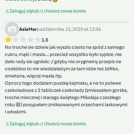
Zaloguj się
lub
Utwórz nowe konto
AsiaMar
października 15, 2020 at 13:36
1.0
No troche sie dziwie jak wyszlo ciasto na spód z samego
cukru, mąki i masla.... przecież wszystko było sypkie, nie
dało rady sie ugnieśc :/ gdyby nie oryginalny przepis na
cookidoo to nie wiedziałabym ze tam idzie tez żółtko,
smietana, więcej masła itp.
Oprocz tego dodalam puszkę kajmaku, a na to polewe
czekoladowa z 2 tabliczek czekolady (zmieszałam gorzka,
troche mlecznej i starego świętego Mikołaja z zeszłego
roku 😄) posypałam zmiksowanymi orzechami laskowymi
i włoskimi.
Zaloguj się
lub
Utwórz nowe konto