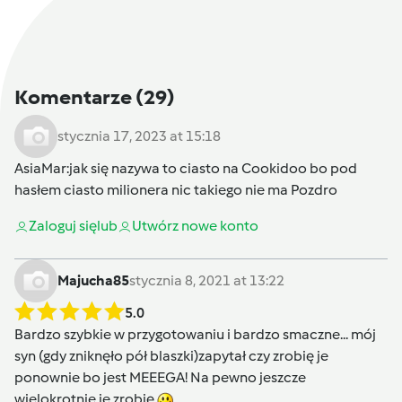
Komentarze
(29)
stycznia 17, 2023 at 15:18
AsiaMar
:jak się nazywa to ciasto na Cookidoo bo pod
hasłem ciasto milionera nic takiego nie ma Pozdro
Zaloguj się
lub
Utwórz nowe konto
Majucha85
stycznia 8, 2021 at 13:22
5.0
Bardzo szybkie w przygotowaniu i bardzo smaczne... mój
syn (gdy zniknęło pół blaszki)zapytał czy zrobię je
ponownie bo jest MEEEGA! Na pewno jeszcze
wielokrotnie je zrobię