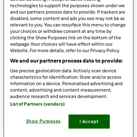
masa kajmakowa
technologies to support the purposes shown under we
and our partners process data to provide. If trackers are
1
puszka mleka skondensowanego słodzonego,
disabled, some content and ads you see may not be as
gotować 2-3 godziny w wodzie
relevant to you. You can resurface this menu to change
your choices or withdraw consent at any time by
masa czekoladowa
clicking the Show Purposes link on the bottom of the
100
g
Czekolady mlecznej
webpage .Your choices will have effect within our
2
łyżki masła
Website. For more details, refer to our Privacy Policy.
We and our partners process data to provide:
Lista zakupów
Use precise geolocation data. Actively scan device
characteristics for identification. Store and/or access
information on a device. Personalised advertising and
content, advertising and content measurement,
audience research and services development.
List of Partners (vendors)
Show Purposes
I Accept