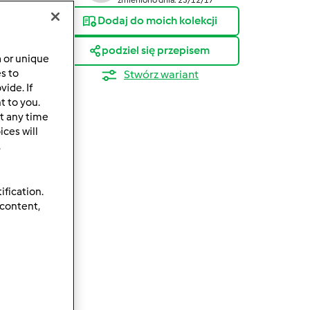
Dodaj do moich kolekcji
podziel się przepisem
a or unique
es to
Stwórz wariant
ide. If
t to you.
t any time
ces will
.
ification.
 content,