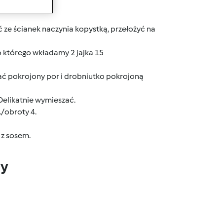
wanie
 ze ścianek naczynia kopystką, przełożyć na
o którego wkładamy 2 jajka 15
dać pokrojony por i drobniutko pokrojoną
Delikatnie wymieszać.
./obroty 4.
 z sosem.
dy