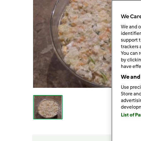
We Care
We and 
identifie
support t
trackers 
You can r
by clicki
have effe
We and 
Use preci
Store and
advertis
develop
List of P