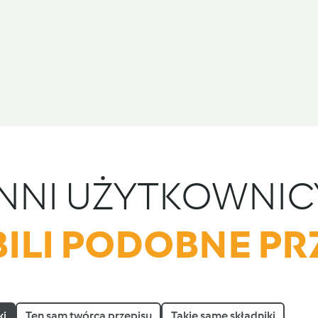
INNI UŻYTKOWNIC
ILI PODOBNE PR
ki
Ten sam twórca przepisu
Takie same składniki