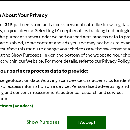
Czas całkowity
30min
 About Your Privacy
our
315
partners store and access personal data, like browsing dat
rs, on your device. Selecting I Accept enables tracking technologi
porcja/porcje/porcji
he purposes shown under we and our partners process data to prov
20
porcja/porcje/porcji
are disabled, some content and ads you see may not be as relevan
esurface this menu to change your choices or withdraw consent a
ng the Show Purposes link on the bottom of the webpage .Your choi
ct within our Website. For more details, refer to our Privacy Policy
Poziom
Łatwy
our partners process data to provide:
se geolocation data. Actively scan device characteristics for ident
/or access information on a device. Personalised advertising and
ing and content measurement, audience research and services
ment.
artners (vendors)
Show Purposes
I Accept