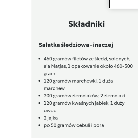
Składniki
Sałatka śledziowa - inaczej
460
gramów
filetów ze śledzi, solonych,
a'a Matjas,
1 opakowanie około 460-500
gram
120
gramów
marchewki,
1 duża
marchew
200
gramów
ziemniaków,
2 ziemniaki
120
gramów
kwaśnych jabłek,
1 duży
owoc
2
jajka
po 50
gramów
cebuli i pora