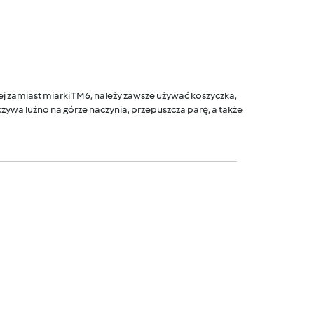
 zamiast miarki TM6, należy zawsze używać koszyczka,
ywa luźno na górze naczynia, przepuszcza parę, a także