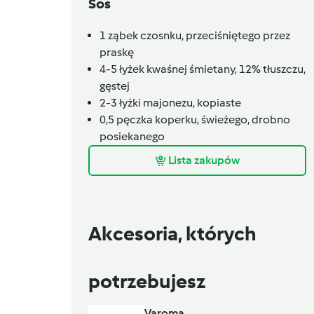
Sos
1
ząbek czosnku,
przeciśniętego przez
praskę
4-5
łyżek
kwaśnej śmietany, 12% tłuszczu,
gęstej
2-3
łyżki
majonezu,
kopiaste
0,5
pęczka
koperku, świeżego,
drobno
posiekanego
Lista zakupów
Akcesoria, których
potrzebujesz
Varoma