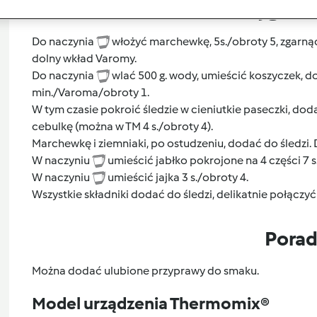
Przygoto
Do naczynia
włożyć marchewkę, 5s./obroty 5, zgarnąć
dolny wkład Varomy.
Do naczynia
wlać 500 g. wody, umieścić koszyczek, d
min./Varoma/obroty 1.
W tym czasie pokroić śledzie w cieniutkie paseczki, do
cebulkę (można w TM 4 s./obroty 4).
Marchewkę i ziemniaki, po ostudzeniu, dodać do śledzi. 
W naczyniu
umieścić jabłko pokrojone na 4 części 7 s
W naczyniu
umieścić jajka 3 s./obroty 4.
Wszystkie składniki dodać do śledzi, delikatnie połączyć
Pora
Można dodać ulubione przyprawy do smaku.
Model urządzenia Thermomix®