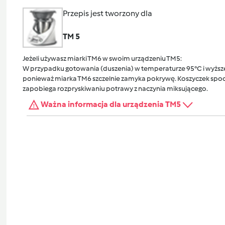
Przepis jest tworzony dla
TM 5
Jeżeli używasz miarki TM6 w swoim urządzeniu TM5:
W przypadku gotowania (duszenia) w temperaturze 95°C i wyższej
ponieważ miarka TM6 szczelnie zamyka pokrywę. Koszyczek spocz
zapobiega rozpryskiwaniu potrawy z naczynia miksującego.
Ważna informacja dla urządzenia TM5