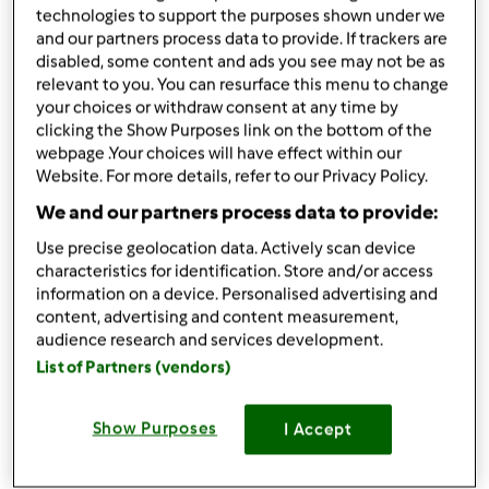
przez
Córcia
technologies to support the purposes shown under we
opublikowany: 21/07/17
and our partners process data to provide. If trackers are
zmieniono dnia: 10/12/17
disabled, some content and ads you see may not be as
Dodaj do moich kolekcji
relevant to you. You can resurface this menu to change
your choices or withdraw consent at any time by
podziel się przepisem
clicking the Show Purposes link on the bottom of the
webpage .Your choices will have effect within our
Stwórz wariant
Website. For more details, refer to our Privacy Policy.
We and our partners process data to provide:
Use precise geolocation data. Actively scan device
characteristics for identification. Store and/or access
information on a device. Personalised advertising and
content, advertising and content measurement,
Składniki
audience research and services development.
Wariant Porterówka
List of Partners (vendors)
1/4 litra wody
Show Purposes
I Accept
Lista zakupów