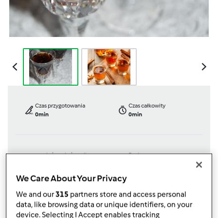
Czas przygotowania
Czas całkowity
0min
0min
porcja/porcje/porcji
Poziom
0
porcja/porcje/porcji
Łatwy
We Care About Your Privacy
We and our
315
partners store and access personal
data, like browsing data or unique identifiers, on your
TM 31
device. Selecting I Accept enables tracking