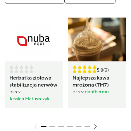
5.0
(3)
Herbatka ziołowa
Najlepsza kawa
stabilizacja nerwów
mrożona (TM7)
przez
przez
danthermo
Jessica.Matuszczyk