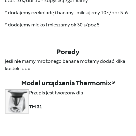
czas 10 s/obr 10 - kopystką zgarniamy
* dodajemy czekoladę i banany i miksujemy 10 s/obr 5-6
* dodajemy mleko i mieszamy ok 30 s/poz 5
Porady
jesli nie mamy mrożonego banana możemy dodać kilka
kostek lodu
Model urządzenia Thermomix®
Przepis jest tworzony dla
TM 31