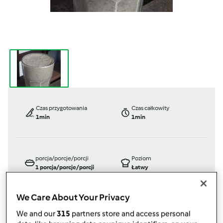
Czas przygotowania
Czas całkowity
1min
1min
porcja/porcje/porcji
Poziom
1
porcja/porcje/porcji
Łatwy
We Care About Your Privacy
We and our
315
partners store and access personal
TM 31