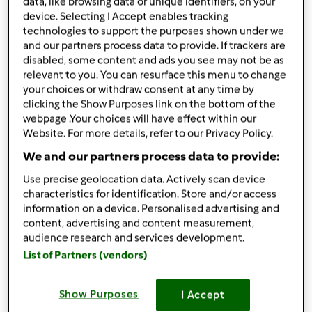
data, like browsing data or unique identifiers, on your
przez
Gość
device. Selecting I Accept enables tracking
opublikowany: 02/03/16
technologies to support the purposes shown under we
zmieniono dnia: 02/03/16
and our partners process data to provide. If trackers are
Dodaj do moich kolekcji
disabled, some content and ads you see may not be as
relevant to you. You can resurface this menu to change
podziel się przepisem
your choices or withdraw consent at any time by
clicking the Show Purposes link on the bottom of the
Stwórz wariant
webpage .Your choices will have effect within our
Website. For more details, refer to our Privacy Policy.
We and our partners process data to provide:
Use precise geolocation data. Actively scan device
characteristics for identification. Store and/or access
Składniki
information on a device. Personalised advertising and
content, advertising and content measurement,
100
g
cukru
audience research and services development.
1
Mrożony banan
List of Partners (vendors)
250
ml mleka
100
g
czekolady
Show Purposes
I Accept
Lista zakupów