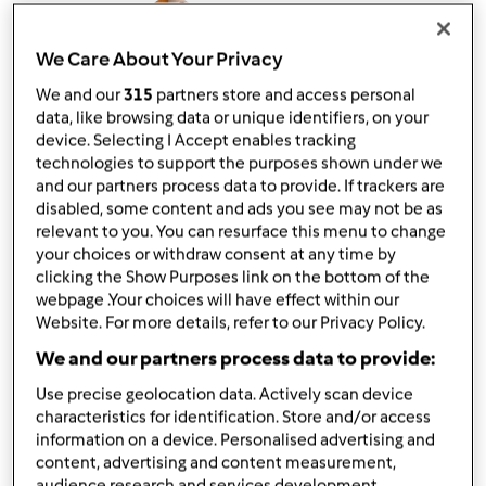
przez
Ilka81
opublikowany: 26/04/22
We Care About Your Privacy
Dodaj do moich kolekcji
We and our
315
partners store and access personal
podziel się przepisem
data, like browsing data or unique identifiers, on your
device. Selecting I Accept enables tracking
Stwórz wariant
technologies to support the purposes shown under we
and our partners process data to provide. If trackers are
disabled, some content and ads you see may not be as
relevant to you. You can resurface this menu to change
your choices or withdraw consent at any time by
clicking the Show Purposes link on the bottom of the
webpage .Your choices will have effect within our
Składniki
Website. For more details, refer to our Privacy Policy.
Makaron z łososiem i brokułami
We and our partners process data to provide:
1
opakowania
makaron pełnoziarnisty
Use precise geolocation data. Actively scan device
1
porcji
brokuł,
świeży
characteristics for identification. Store and/or access
information on a device. Personalised advertising and
10
pomidory,
koktajlowe
content, advertising and content measurement,
70
gramy
wędzony łosoś
audience research and services development.