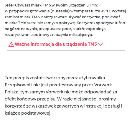
Jeżeli używasz miarki TM6 w swoim urządzeniu TM5:
W przypadku gotowania (duszenia) w temperaturze 95°C i wyższej
zamiast miarki TM6, należy zawsze używać koszyczka, ponieważ
miarka TM6 szczelnie zamyka pokrywę. Koszyczek spoczywa luźno
na górze naczynia, przepuszcza parę, a także zapobiega
rozpryskiwaniu potrawy z naczynia miksującego.
Ważna informacja dla urządzenia TM5
Ten przepis został stworzony przez użytkownika
Przepisowni i nie jest przetestowany przez Vorwerk
Polska, tym samym Vorwerk nie może odpowiadać za
efekt końcowy przepisu. W razie niejasności prosimy
korzystać ze wskazówek zawartych w instrukcji obsługi i
książce podstawowej.