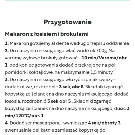
Przygotowanie
Makaron z łosisiem i brokułami
1.
Makaron gotujemy al dente według przepisu oddzielnie
2.
Do naczynia miksującego wlać wodę ok 700g. Na
varomę wyłożyć brokuły gotować -
10 min/Varoma/obr.
1
, pod koniec gotowania dodać przekrojone na pół
pomidorki koktajlowe, na maksymalnie 1,5 minuty.
3.
Do naczynia miksującego włożyć szpinak świeży -
dodać oliwę, rozdrobnić
3 sek, obr 8
. Składniki zgarnąć
kopystką ze ścianek na dno naczynia miksującego, dodać
łososia, rozdrobnić
3 sek obr 5
. Składniki zgarnąć
kopystką ze ścianek na dno naczynia miksującego, dusić
3
min/120°C/obr. 1
4.
Dodać ser mascarpone , wymieszać
4 sek/obroty 3
,
ewentualnie delikatnie zamieszać kopystką do