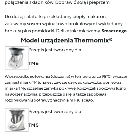
połączenia składników. Doprawić solą i pieprzem.
Do dużej salaterki przekładamy ciepły makaron,
zalewamy sosem szpinakowo brokułowym i wykładamy
brokuły plus pomidorki. Delikatnie mieszamy.
Smacznego
Model urządzenia Thermomix®
Przepis jest tworzony dla
TM 6
W przypadku gotowania (duszenia) w temperaturze 95°C i wyższej
zamiast miarki TM6, należy zawsze używać koszyczka, ponieważ
miarka TM6 szczelnie zamyka pokrywę. Koszyczek spoczywa luźno
na górze naczynia, przepuszcza parę, a także zapobiega
rozpryskiwaniu potrawy z naczynia miksującego.
Przepis jest tworzony dla
TM 5