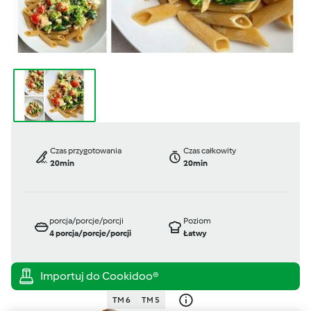
Czas przygotowania
Czas całkowity
20min
20min
porcja/porcje/porcji
Poziom
4
porcja/porcje/porcji
Łatwy
TM 6
TM 5