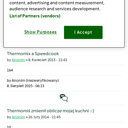
content, advertising and content measurement,
by
Anonim
»
23. Kwiecień 2013 - 20:07
audience research and services development.
10
List of Partners (vendors)
by
Anonim (niezweryfikowany)
8. Sierpień 2025 - 15:37
Show Purposes
I Accept
Gorący temat
Thermomix a Speedcook
by
Anonim
»
8. Kwiecień 2013 - 12:42
164
by
Anonim (niezweryfikowany)
8. Sierpień 2025 - 06:15
Temat zwyczajny
Thermomiś zmienił oblicze mojej kuchni :-)
by
Anonim
»
26. luty 2014 - 21:45
10