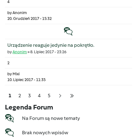
4
by
Anonim
20. Grudzień 2017 - 15:32
Temat zwyczajny
Urządzenie reaguje jedynie na pokrętło.
by
Anonim
»
8. Lipiec 2017 - 23:26
2
by
Mixi
10. Lipiec 2017 - 11:35
Pagination
Strona
Strona
Strona
Strona
Strona
1
2
3
4
5
Następna strona
Ostatnia strona
Legenda Forum
Na Forum są nowe tematy
Brak nowych wpisów