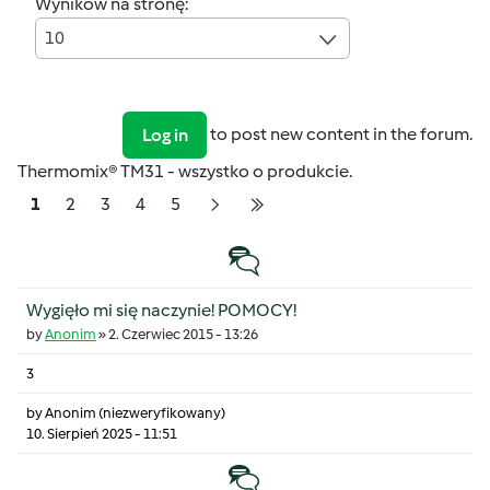
Wyników na stronę:
10
to post new content in the forum.
Log in
Thermomix® TM31 - wszystko o produkcie.
Pagination
Strona
Strona
Strona
Strona
Strona
1
2
3
4
5
Następna strona
Ostatnia strona
Temat zwyczajny
Wygięło mi się naczynie! POMOCY!
by
Anonim
»
2. Czerwiec 2015 - 13:26
3
by
Anonim (niezweryfikowany)
10. Sierpień 2025 - 11:51
Temat zwyczajny