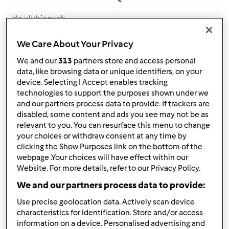
do ulubionych
by
Anonim
»
19. Październik 2013 - 21:15
We Care About Your Privacy
2
We and our
313
partners store and access personal
by
Anonim (niezweryfikowany)
data, like browsing data or unique identifiers, on your
9. Sierpień 2025 - 07:13
device. Selecting I Accept enables tracking
technologies to support the purposes shown under we
Temat zwyczajny
and our partners process data to provide. If trackers are
disabled, some content and ads you see may not be as
Kłopoty z przezroczystymi akcesoriami do TM31
relevant to you. You can resurface this menu to change
by
Anonim
»
24. Wrzesień 2014 - 16:33
your choices or withdraw consent at any time by
clicking the Show Purposes link on the bottom of the
10
webpage .Your choices will have effect within our
Website. For more details, refer to our Privacy Policy.
by
Anonim (niezweryfikowany)
8. Sierpień 2025 - 23:27
We and our partners process data to provide:
Temat zwyczajny
Use precise geolocation data. Actively scan device
characteristics for identification. Store and/or access
Uszczelka....
information on a device. Personalised advertising and