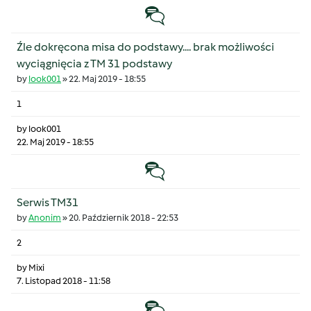
Temat zwyczajny
Źle dokręcona misa do podstawy.... brak możliwości
wyciągnięcia z TM 31 podstawy
by
look001
»
22. Maj 2019 - 18:55
1
by
look001
22. Maj 2019 - 18:55
Temat zwyczajny
Serwis TM31
by
Anonim
»
20. Październik 2018 - 22:53
2
by
Mixi
7. Listopad 2018 - 11:58
Temat zwyczajny