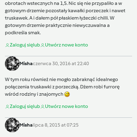
obrotach wstecznych na 1,5. Nic się nie przypaliło a w
gotowym drzemie pozostały kawałki porzeczek i nawet
truskawek. A i dałem pół płaskiem łyżeczki chilli. W
gotowym drzemie praktycznie niewyczuwalna a
podkreśla smak.
Zaloguj się
lub
Utwórz nowe konto
Misha
czerwca 30, 2016 at 22:40
W tym roku również nie mogło zabraknąć idealnego
połączenia truskawki z porzeczką. Dżem robi furrorę
wśród rodziny i znajomych
Zaloguj się
lub
Utwórz nowe konto
Misha
lipca 8, 2015 at 07:25