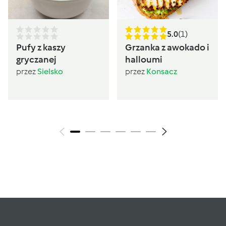
5.0
(1)
Pufy z kaszy
Grzanka z awokado i
gryczanej
halloumi
przez
Sielsko
przez
Konsacz