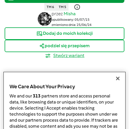
TM 6
TM 5
przez
Misha
opublikowany: 05/07/15
zmieniono dnia: 25/06/24
Dodaj do moich kolekcji
podziel się przepisem
Stwórz wariant
We Care About Your Privacy
Składniki
We and our
313
partners store and access personal
data, like browsing data or unique identifiers, on your
Do przygotowania dżemu będą
device. Selecting I Accept enables tracking
technologies to support the purposes shown under we
potrzebne:
and our partners process data to provide. If trackers are
disabled, some content and ads you see may not be as