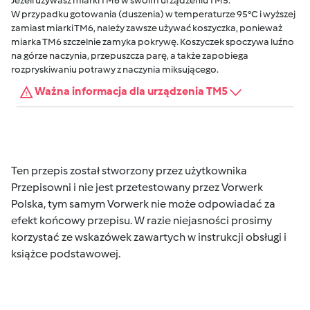
Jeżeli używasz miarki TM6 w swoim urządzeniu TM5:
W przypadku gotowania (duszenia) w temperaturze 95°C i wyższej
zamiast miarki TM6, należy zawsze używać koszyczka, ponieważ
miarka TM6 szczelnie zamyka pokrywę. Koszyczek spoczywa luźno
na górze naczynia, przepuszcza parę, a także zapobiega
rozpryskiwaniu potrawy z naczynia miksującego.
Ważna informacja dla urządzenia TM5
Ten przepis został stworzony przez użytkownika
Przepisowni i nie jest przetestowany przez Vorwerk
Polska, tym samym Vorwerk nie może odpowiadać za
efekt końcowy przepisu. W razie niejasności prosimy
korzystać ze wskazówek zawartych w instrukcji obsługi i
książce podstawowej.