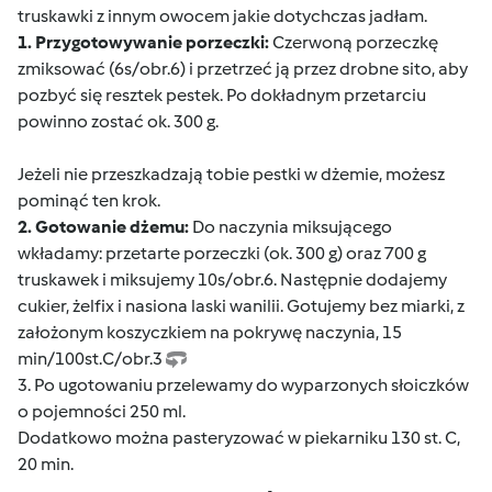
truskawki z innym owocem jakie dotychczas jadłam.
1. Przygotowywanie porzeczki:
Czerwoną porzeczkę
zmiksować (6s/obr.6) i przetrzeć ją przez drobne sito, aby
pozbyć się resztek pestek. Po dokładnym przetarciu
powinno zostać ok. 300 g.
Jeżeli nie przeszkadzają tobie pestki w dżemie, możesz
pominąć ten krok.
2. Gotowanie dżemu:
Do naczynia miksującego
wkładamy: przetarte porzeczki (ok. 300 g) oraz 700 g
truskawek i miksujemy 10s/obr.6. Następnie dodajemy
cukier, żelfix i nasiona laski wanilii. Gotujemy bez miarki, z
założonym koszyczkiem na pokrywę naczynia, 15
min/100st.C/obr.3
3. Po ugotowaniu przelewamy do wyparzonych słoiczków
o pojemności 250 ml.
Dodatkowo można pasteryzować w piekarniku 130 st. C,
20 min.