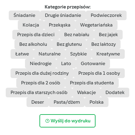
Kategorie przepisów:
Śniadanie
Drugie śniadanie
Podwieczorek
Kolacja
Przekąska
Wegetariańska
Przepis dla dzieci
Bez nabiału
Bez jajek
Bez alkoholu
Bez glutenu
Bez laktozy
Łatwe
Naturalne
Szybkie
Kreatywne
Niedrogie
Lato
Gotowanie
Przepis dla dużej rodziny
Przepis dla 1 osoby
Przepis dla 2 osób
Przepis dla studenta
Przepis dla starszych osób
Wakacje
Dodatek
Deser
Pasta/dżem
Polska
Wyślij do wydruku