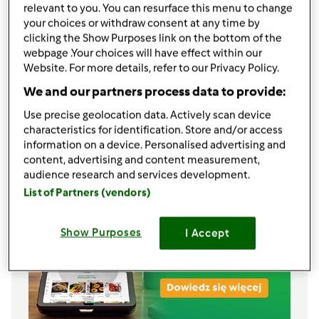
1
opakowanie żelfixu 3:1 (40 g)
relevant to you. You can resurface this menu to change
350
g
cukru,
białego, brązowego wedle
your choices or withdraw consent at any time by
upodobań
clicking the Show Purposes link on the bottom of the
400-430
g
czerwonej porzeczki,
umytej i
webpage .Your choices will have effect within our
Website. For more details, refer to our Privacy Policy.
oberwanej z łodyżek
1-2
laski
wanilii,
tylko nasiona
We and our partners process data to provide:
700
g
truskawek,
umytych i oszypułkowanych
Use precise geolocation data. Actively scan device
Lista zakupów
characteristics for identification. Store and/or access
information on a device. Personalised advertising and
content, advertising and content measurement,
audience research and services development.
List of Partners (vendors)
Show Purposes
I Accept