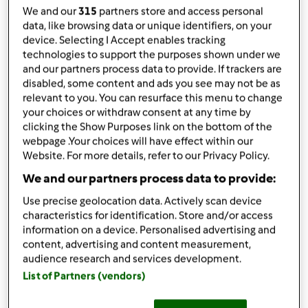
We and our
315
partners store and access personal
TM 21
data, like browsing data or unique identifiers, on your
przez
aniajura1984
device. Selecting I Accept enables tracking
opublikowany: 25/07/21
technologies to support the purposes shown under we
zmieniono dnia: 25/07/21
and our partners process data to provide. If trackers are
Dodaj do moich kolekcji
disabled, some content and ads you see may not be as
relevant to you. You can resurface this menu to change
podziel się przepisem
your choices or withdraw consent at any time by
clicking the Show Purposes link on the bottom of the
Stwórz wariant
webpage .Your choices will have effect within our
Website. For more details, refer to our Privacy Policy.
We and our partners process data to provide:
Use precise geolocation data. Actively scan device
characteristics for identification. Store and/or access
Składniki
information on a device. Personalised advertising and
content, advertising and content measurement,
Dżem cukiniowo - cytrynowy
audience research and services development.
List of Partners (vendors)
1200
g
cukinii
2
cytryny