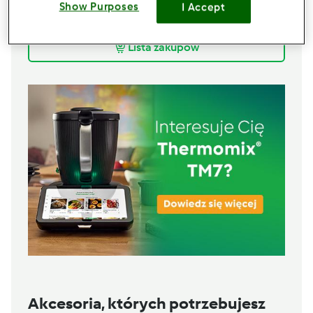
2
galaretki cytrynowe
Show Purposes
I Accept
250
g
erytrolu
Lista zakupów
Akcesoria, których potrzebujesz