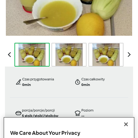
Czas przygotowania
Czas całkowity
0min
0min
porcja/porcje/porcji
Poziom
5
słoik/słoiki/słoików
--
We Care About Your Privacy