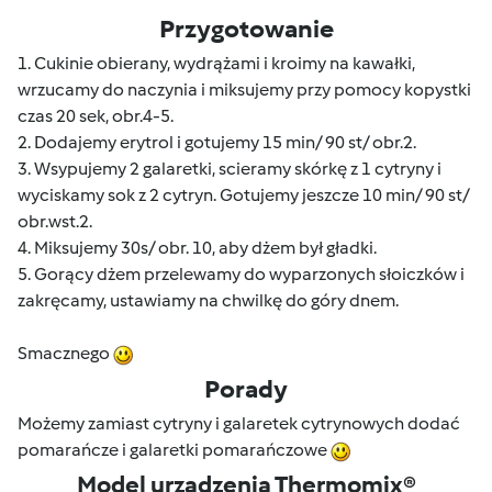
Przygotowanie
1. Cukinie obierany, wydrążami i kroimy na kawałki,
wrzucamy do naczynia i miksujemy przy pomocy kopystki
czas 20 sek, obr.4-5.
2. Dodajemy erytrol i gotujemy 15 min/ 90 st/ obr.2.
3. Wsypujemy 2 galaretki, scieramy skórkę z 1 cytryny i
wyciskamy sok z 2 cytryn. Gotujemy jeszcze 10 min/ 90 st/
obr.wst.2.
4. Miksujemy 30s/ obr. 10, aby dżem był gładki.
5. Gorący dżem przelewamy do wyparzonych słoiczków i
zakręcamy, ustawiamy na chwilkę do góry dnem.
Smacznego
Porady
Możemy zamiast cytryny i galaretek cytrynowych dodać
pomarańcze i galaretki pomarańczowe
Model urządzenia Thermomix®