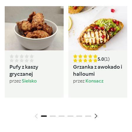
5.0
(1)
Pufy z kaszy
Grzanka z awokado i
gryczanej
halloumi
przez
Sielsko
przez
Konsacz