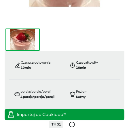
Czas przygotowania
Czas całkowity
10min
10min
porcja/porcje/porcji
Poziom
4
porcja/porcje/porcji
Łatwy
TM 31