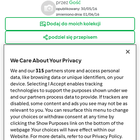
przez
Gość
opublikowany: 30/05/16
zmieniono dnia: 01/06/16
Dodaj do moich kolekcji
podziel się przepisem
Stwórz wariant
We Care About Your Privacy
We and our
315
partners store and access personal
data, like browsing data or unique identifiers, on your
device. Selecting I Accept enables tracking
technologies to support the purposes shown under we
Składniki
and our partners process data to provide. If trackers are
disabled, some content and ads you see may not be as
Truskawkowy Puch
relevant to you. You can resurface this menu to change
150
gramów
cukru
your choices or withdraw consent at any time by
250
gramów
truskawek
clicking the Show Purposes link on the bottom of the
webpage .Your choices will have effect within our
1
bialko
Website. For more details, refer to our Privacy Policy.
1
sok z jednej cytryny