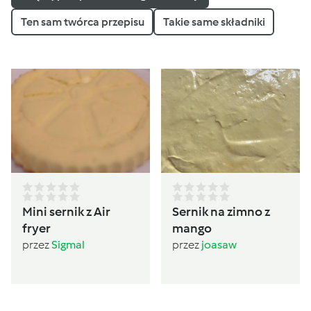
Ten sam twórca przepisu
Takie same składniki
Mini sernik z Air
Sernik na zimno z
fryer
mango
przez
Sigmal
przez
joasaw