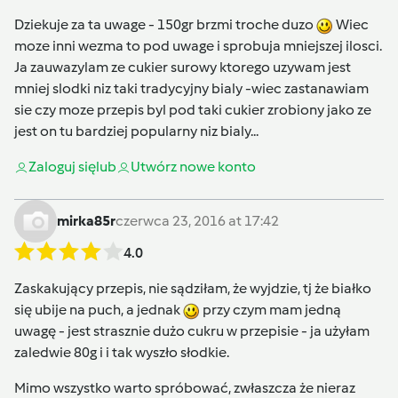
Dziekuje za ta uwage - 150gr brzmi troche duzo
Wiec
moze inni wezma to pod uwage i sprobuja mniejszej ilosci.
Ja zauwazylam ze cukier surowy ktorego uzywam jest
mniej slodki niz taki tradycyjny bialy -wiec zastanawiam
sie czy moze przepis byl pod taki cukier zrobiony jako ze
jest on tu bardziej popularny niz bialy...
Zaloguj się
lub
Utwórz nowe konto
mirka85r
czerwca 23, 2016 at 17:42
4.0
Zaskakujący przepis, nie sądziłam, że wyjdzie, tj że białko
się ubije na puch, a jednak
przy czym mam jedną
uwagę - jest strasznie dużo cukru w przepisie - ja użyłam
zaledwie 80g i i tak wyszło słodkie.
Mimo wszystko warto spróbować, zwłaszcza że nieraz