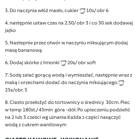
3. Do naczynia włóż masło, cukier
10s/ obr 6
4. następnie ustaw czas na 2:30/ obr 3 i co 30 sek dodawaj
jajko
5. Nastepnie przez otwór w naczyniu miksującym dodaj
masę bananową
6. Dodaj skórke z limonki
20s/ obr soft
7. Sodę zalać gorącą wodą i wymieszlać, następnie wraz z
maką i orzechami dodać do naczynia miksującego.
25s/obr. 5
8. Ciasto przełożyć do tortownicy o średnicy 30cm. Piec
w temp 180st./ 45min góra -dół. Po upieczeniu podzielić
na 2 lub 3 cześci wg uznania.Każda z części nasączyć
wodą z cukrem waniliowym