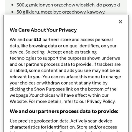
300
g
zmielonych orzechow wloskich,
do posypki
50
g
likieru,
moze byc orzechowy, kawowy,
tiramisu
POLEWA CZEKOLADOWA
We Care About Your Privacy
125
g
margaryny
We and our
313
partners store and access personal
2
łyżki
gorącej wody
data, like browsing data or unique identifiers, on your
30
g
kakao
device. Selecting I Accept enables tracking
technologies to support the purposes shown under we
1
łyżka żelatyny
and our partners process data to provide. If trackers are
5
łyżek śmietany 12 % (tj. 100-120g)
disabled, some content and ads you see may not be as
90
g
cukru
relevant to you. You can resurface this menu to change
NADZIENIE TRUSKAWKOWE
your choices or withdraw consent at any time by
clicking the Show Purposes link on the bottom of the
webpage .Your choices will have effect within our
NADZIENIE TRUSKAWKOWE
Website. For more details, refer to our Privacy Policy.
We and our partners process data to provide:
900
g
truskawek,
mogą być mrożone
3
łyżki
cukru
Use precise geolocation data. Actively scan device
3
opakowania
galaretki truskawkowej
characteristics for identification. Store and/or access