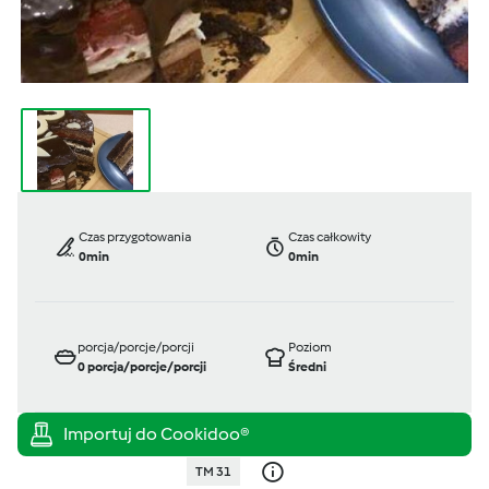
Czas przygotowania
Czas całkowity
0min
0min
porcja/porcje/porcji
Poziom
0
porcja/porcje/porcji
Średni
TM 31