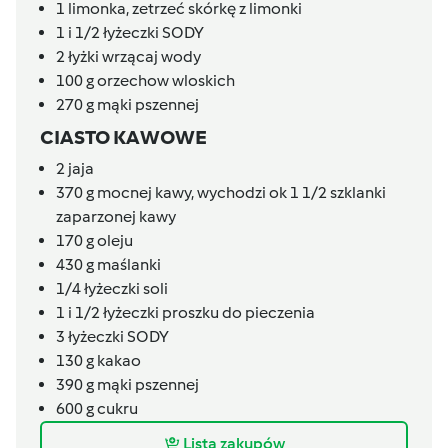
1
limonka,
zetrzeć skórkę z limonki
1 i 1/2
łyżeczki
SODY
2
łyżki
wrzącaj wody
100
g
orzechow wloskich
270
g
mąki pszennej
CIASTO KAWOWE
2
jaja
370
g
mocnej kawy,
wychodzi ok 1 1/2 szklanki
zaparzonej kawy
170
g
oleju
430
g
maślanki
1/4
łyżeczki
soli
1 i 1/2
łyżeczki
proszku do pieczenia
3
łyżeczki
SODY
130
g
kakao
390
g
mąki pszennej
600
g
cukru
Lista zakupów