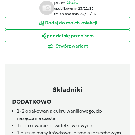
przez
Gość
opublikowany: 25/11/13
zmieniono dnia: 26/11/13
Dodaj do moich kolekcji
podziel się przepisem
Stwórz wariant
Składniki
DODATKOWO
1-2
opakowania cukru waniliowego,
do
nasączania ciasta
1
opakowanie powidel śliwkowych
1
puszka masy krówkowej o smaku orzechowym