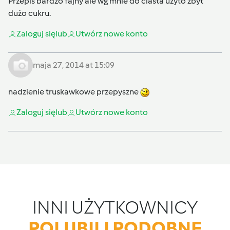
Przepis bardzo fajny ale wg mnie do ciasta użyto zbyt
dużo cukru.
Zaloguj się
lub
Utwórz nowe konto
maja 27, 2014 at 15:09
nadzienie truskawkowe przepyszne
Zaloguj się
lub
Utwórz nowe konto
INNI UŻYTKOWNICY
POLUBILI PODOBNE