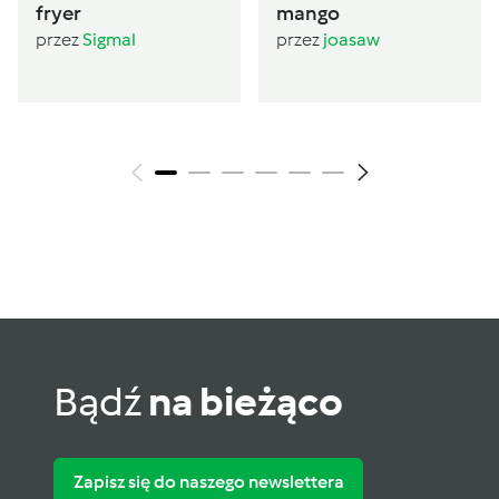
fryer
mango
przez
Sigmal
przez
joasaw
Bądź
na bieżąco
Zapisz się do naszego newslettera