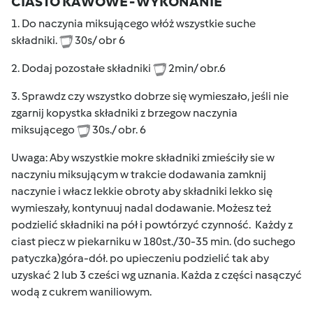
CIASTO KAWOWE - WYKONANIE
1. Do naczynia miksującego włóż wszystkie suche
składniki.
30s/ obr 6
2. Dodaj pozostałe składniki
2min/ obr.6
3. Sprawdz czy wszystko dobrze się wymieszało, jeśli nie
zgarnij kopystka składniki z brzegow naczynia
miksującego
30s./ obr. 6
Uwaga: Aby wszystkie mokre składniki zmieściły sie w
naczyniu miksującym w trakcie dodawania zamknij
naczynie i włacz lekkie obroty aby składniki lekko się
wymieszały, kontynuuj nadal dodawanie. Możesz też
podzielić składniki na pół i powtórzyć czynność. Każdy z
ciast piecz w piekarniku w 180st./30-35 min. (do suchego
patyczka)góra-dół. po upieczeniu podzielić tak aby
uzyskać 2 lub 3 cześci wg uznania. K
ażda z części nasączyć
wodą z cukrem waniliowym.