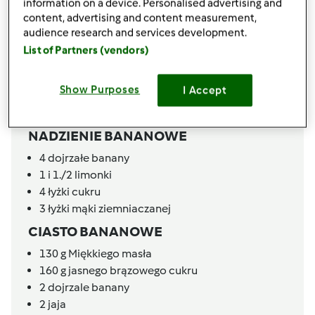
information on a device. Personalised advertising and
NADZIENIE BUDYNIOWE
content, advertising and content measurement,
500
g
mleka
audience research and services development.
1
opakowanie cukru waniliowego
List of Partners (vendors)
40
g
cukru
60
g
mąki ziemniaczanej
Show Purposes
I Accept
1
szczypta zapachu migdalowego
200
g
masła
NADZIENIE BANANOWE
4
dojrzałe banany
1 i 1./2
limonki
4
łyżki
cukru
3
łyżki
mąki ziemniaczanej
CIASTO BANANOWE
130
g
Miękkiego masła
160
g
jasnego brązowego cukru
2
dojrzale banany
2
jaja