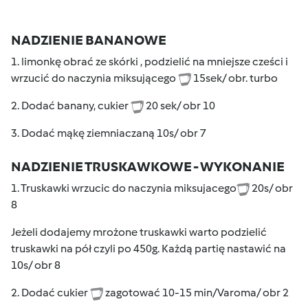
NADZIENIE BANANOWE
1. limonkę obrać ze skórki , podzielić na mniejsze cześci i
wrzucić do naczynia miksującego
15sek/ obr. turbo
2. Dodać banany, cukier
20 sek/ obr 10
3. Dodać mąkę ziemniaczaną 10s/ obr 7
NADZIENIE TRUSKAWKOWE - WYKONANIE
1. Truskawki wrzucic do naczynia miksujacego
20s/ obr
8
Jeżeli dodajemy mrożone truskawki warto podzielić
truskawki na pół czyli po 450g. Każdą partię nastawić na
10s/ obr 8
2. Dodać cukier
zagotować 10-15 min/Varoma/ obr 2