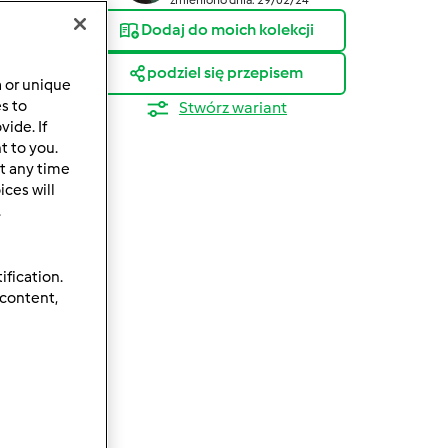
Dodaj do moich kolekcji
podziel się przepisem
a or unique
es to
Stwórz wariant
ide. If
t to you.
t any time
ces will
.
ification.
 content,