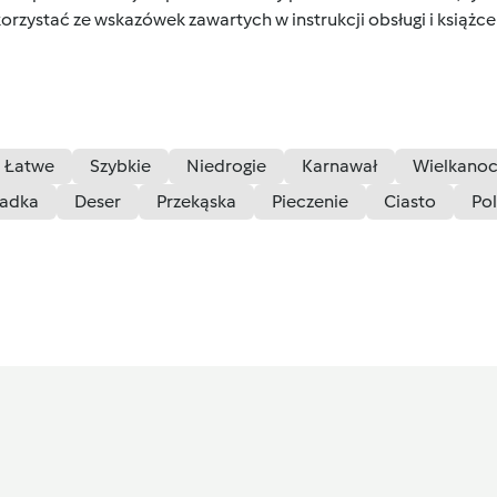
orzystać ze wskazówek zawartych w instrukcji obsługi i książ
Łatwe
Szybkie
Niedrogie
Karnawał
Wielkano
iadka
Deser
Przekąska
Pieczenie
Ciasto
Po