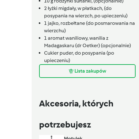
10
g
rodzynki sułtanki,
(opcjonalnie)
2
łyżki
migdały, w płatkach,
(do
posypania na wierzch, po upieczeniu)
1
jajko,
rozbełtane (do posmarowania na
wierzchu)
1
aromat waniliowy,
wanilia z
Madagaskaru (dr Oetker) (opcjonalnie)
Cukier puder,
do posypania (po
upieczeniu)
Lista zakupów
Akcesoria, których
potrzebujesz
Motylek