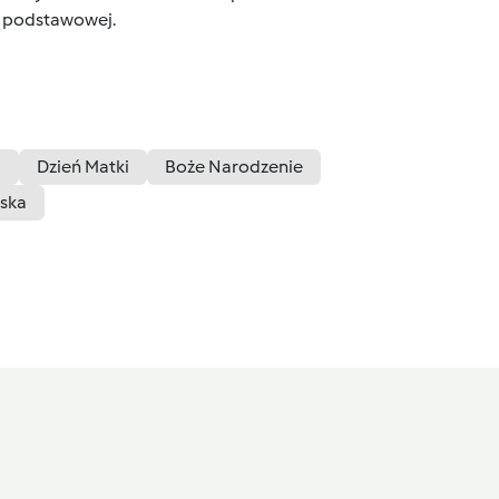
ce podstawowej.
c
Dzień Matki
Boże Narodzenie
lska