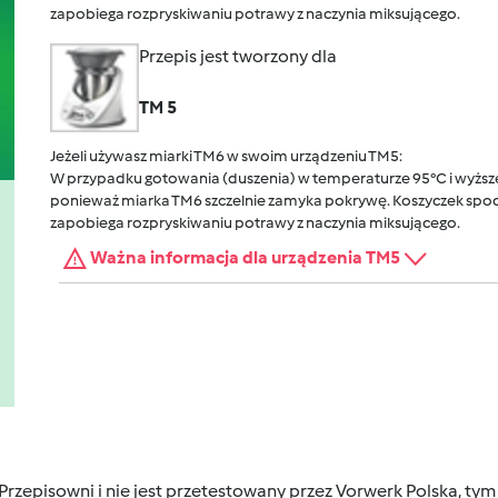
zapobiega rozpryskiwaniu potrawy z naczynia miksującego.
Przepis jest tworzony dla
TM 5
Jeżeli używasz miarki TM6 w swoim urządzeniu TM5:
W przypadku gotowania (duszenia) w temperaturze 95°C i wyższej
ponieważ miarka TM6 szczelnie zamyka pokrywę. Koszyczek spocz
zapobiega rozpryskiwaniu potrawy z naczynia miksującego.
Ważna informacja dla urządzenia TM5
 Przepisowni i nie jest przetestowany przez Vorwerk Polska, 