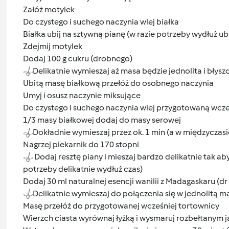
Załóż motylek
Do czystego i suchego naczynia wlej białka
Białka ubij na sztywną pianę (w razie potrzeby wydłuż ubi
Zdejmij motylek
Dodaj 100 g cukru (drobnego)
Delikatnie wymieszaj aż masa będzie jednolita i błyszc
Ubitą masę białkową przełóż do osobnego naczynia
Umyj i osusz naczynie miksujące
Do czystego i suchego naczynia wlej przygotowaną wcz
1/3 masy białkowej dodaj do masy serowej
Dokładnie wymieszaj przez ok. 1 min (a w międzyczasie.
Nagrzej piekarnik do 170 stopni
Dodaj resztę piany i mieszaj bardzo delikatnie tak aby
potrzeby delikatnie wydłuż czas)
Dodaj 30 ml naturalnej esencji wanilii z Madagaskaru (dr
Delikatnie wymieszaj do połączenia się w jednolitą ma
Masę przełóż do przygotowanej wcześniej tortownicy
Wierzch ciasta wyrównaj łyżką i wysmaruj rozbełtanym j