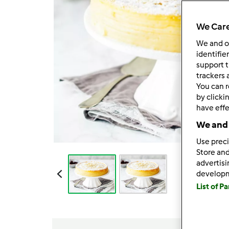
We Care
We and 
identifie
support t
trackers 
You can r
by clicki
have effe
We and 
Use preci
Store and
advertis
develop
List of P