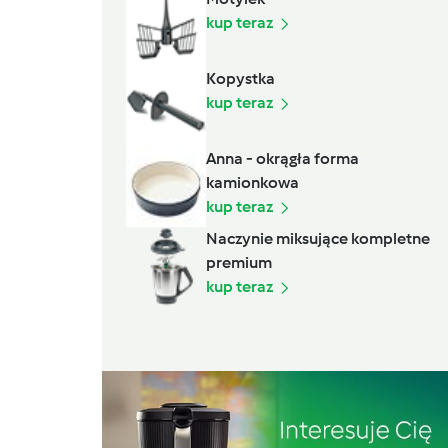
kup teraz
Kopystka
kup teraz
Anna - okrągła forma
kamionkowa
kup teraz
Naczynie miksujące kompletne
premium
kup teraz