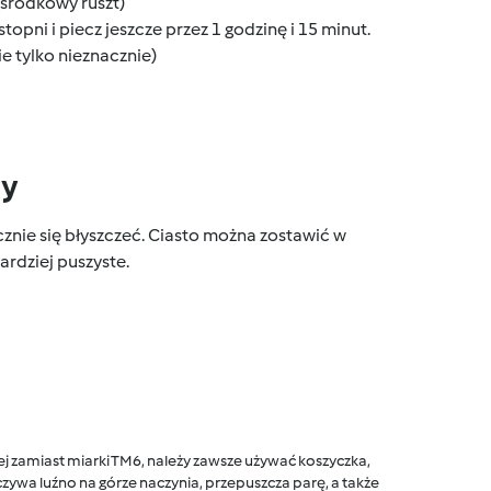
(środkowy ruszt)
pni i piecz jeszcze przez 1 godzinę i 15 minut.
e tylko nieznacznie)
dy
znie się błyszczeć. Ciasto można zostawić w
ardziej puszyste.
 zamiast miarki TM6, należy zawsze używać koszyczka,
ywa luźno na górze naczynia, przepuszcza parę, a także