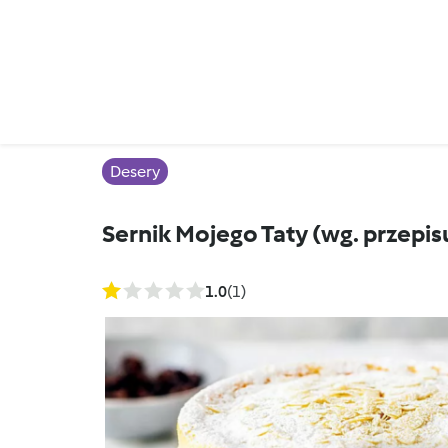
Desery
Sernik Mojego Taty (wg. przepis
1.0
(1)