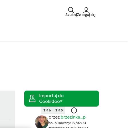
Szukaj
Zaloguj się
TM 6
TM 5
przez
brzezinka_p
opublikowany: 29/02/24
zmieniono dnia: 29/02/24