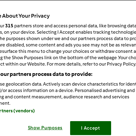
Czas całkowity
3h 50min
 About Your Privacy
our
315
partners store and access personal data, like browsing dat
rs, on your device. Selecting I Accept enables tracking technologi
porcja/porcje/porcji
he purposes shown under we and our partners process data to prov
6
porcja/porcje/porcji
are disabled, some content and ads you see may not be as relevan
esurface this menu to change your choices or withdraw consent a
ng the Show Purposes link on the bottom of the webpage .Your choi
ct within our Website. For more details, refer to our Privacy Policy
Poziom
Łatwy
our partners process data to provide:
se geolocation data. Actively scan device characteristics for ident
/or access information on a device. Personalised advertising and
ing and content measurement, audience research and services
ment.
artners (vendors)
Show Purposes
I Accept