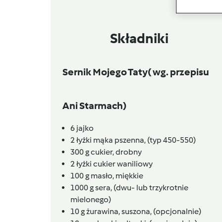
Składniki
Sernik Mojego Taty( wg. przepisu
Ani Starmach)
6
jajko
2
łyżki
mąka pszenna,
(typ 450-550)
300
g
cukier,
drobny
2
łyżki
cukier waniliowy
100
g
masło,
miękkie
1000
g
sera,
(dwu- lub trzykrotnie
mielonego)
10
g
żurawina, suszona,
(opcjonalnie)