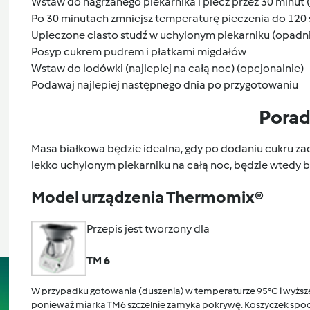
Wstaw do nagrzanego piekarnika i piecz przez 30 minut 
Po 30 minutach zmniejsz temperaturę pieczenia do 120 sto
Upieczone ciasto studź w uchylonym piekarniku (opadni
Posyp cukrem pudrem i płatkami migdałów
Wstaw do lodówki (najlepiej na całą noc) (opcjonalnie)
Podawaj najlepiej następnego dnia po przygotowaniu
Pora
Masa białkowa będzie idealna, gdy po dodaniu cukru zac
lekko uchylonym piekarniku na całą noc, będzie wtedy b
Model urządzenia Thermomix®
Przepis jest tworzony dla
TM 6
W przypadku gotowania (duszenia) w temperaturze 95°C i wyższej
ponieważ miarka TM6 szczelnie zamyka pokrywę. Koszyczek spocz