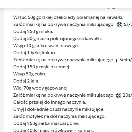
Przygoto
Wrzuć 50g gorzkiej czekolady połamanej na kawałki.
Załóż miarkę na pokrywę naczynia miksującego.
5s/
Dodaj 250 g mleka.
Dodaj 50 g masła pokrojonego na kawałki.
Wsyp 10 g cukru wanilinowego.
Dodaj 1 łyżkę kakao.
Załóż miarkę na pokrywę naczynia miksującego.
3min/
Dodaj 150 g mąki pszennej.
Wsyp 50g cukru.
Dodaj 2 jaja.
Wlej 70g wody gazowanej.
Załóż miarkę na pokrywę naczynia miksującego
10s/
Całość przelej do innego naczynia.
Umyj i dokładnie osusz naczynie miksujące.
Załóż motylek na dół naczynia miksującego.
Dodaj 250g serka mascarpone.
Dodaj 400g masy krówkowej - kajmak.