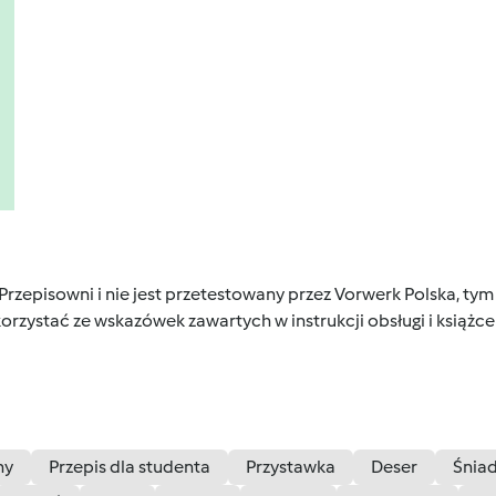
 Przepisowni i nie jest przetestowany przez Vorwerk Polska, 
orzystać ze wskazówek zawartych w instrukcji obsługi i książ
ny
Przepis dla studenta
Przystawka
Deser
Śnia