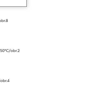
wanie
obr.8
50°C/obr.2
obr.4