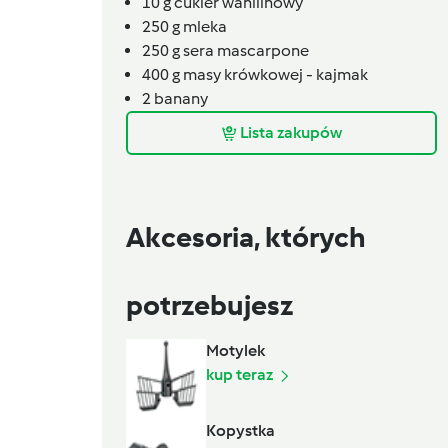
10
g
cukier wanilinowy
250
g
mleka
250
g
sera mascarpone
400
g
masy krówkowej - kajmak
2
banany
Lista zakupów
Akcesoria, których
potrzebujesz
Motylek
kup teraz
Kopystka