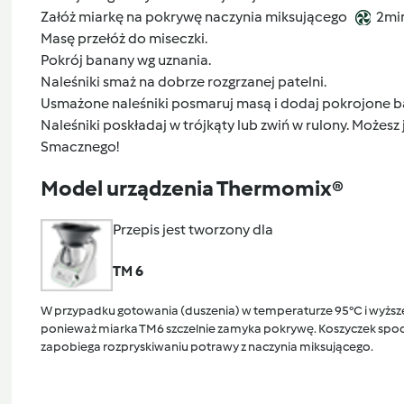
Załóż miarkę na pokrywę naczynia miksującego
2mi
Masę przełóż do miseczki.
Pokrój banany wg uznania.
Naleśniki smaż na dobrze rozgrzanej patelni.
Usmażone naleśniki posmaruj masą i dodaj pokrojone b
Naleśniki poskładaj w trójkąty lub zwiń w rulony. Może
Smacznego!
Model urządzenia Thermomix®
Przepis jest tworzony dla
TM 6
W przypadku gotowania (duszenia) w temperaturze 95°C i wyższej
ponieważ miarka TM6 szczelnie zamyka pokrywę. Koszyczek spocz
zapobiega rozpryskiwaniu potrawy z naczynia miksującego.