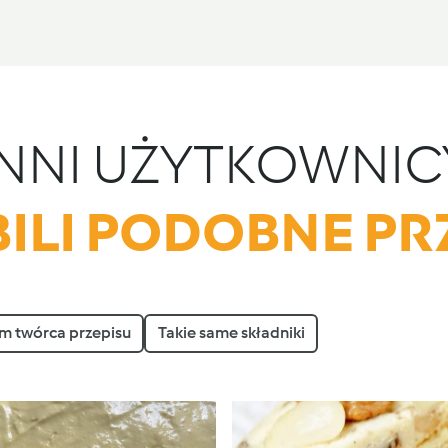
INNI UŻYTKOWNIC
ILI PODOBNE PR
m twórca przepisu
Takie same składniki