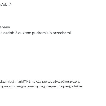
n/obr.4
anany.
sz je ozdobić cukrem pudrem lub orzechami.
 zamiast miarki TM6, należy zawsze używać koszyczka,
ywa luźno na górze naczynia, przepuszcza parę, a także