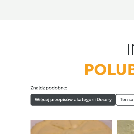
POLUB
Znajdź podobne:
Więcej przepisów z kategorii Desery
Ten sa