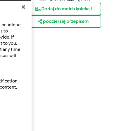
Dodaj do moich kolekcji
podziel się przepisem
a or unique
es to
ide. If
t to you.
t any time
ces will
.
ification.
 content,