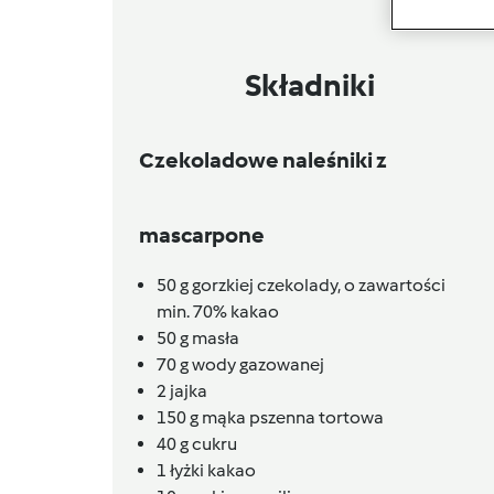
Składniki
Czekoladowe naleśniki z
mascarpone
50
g
gorzkiej czekolady, o zawartości
min. 70% kakao
50
g
masła
70
g
wody gazowanej
2
jajka
150
g
mąka pszenna tortowa
40
g
cukru
1
łyżki
kakao