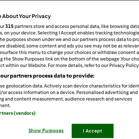
Czas całkowity
20min
 About Your Privacy
our
315
partners store and access personal data, like browsing dat
rs, on your device. Selecting I Accept enables tracking technologi
porcja/porcje/porcji
he purposes shown under we and our partners process data to prov
12
porcja/porcje/porcji
are disabled, some content and ads you see may not be as relevan
esurface this menu to change your choices or withdraw consent a
ng the Show Purposes link on the bottom of the webpage .Your choi
ct within our Website. For more details, refer to our Privacy Policy
Poziom
Łatwy
our partners process data to provide:
se geolocation data. Actively scan device characteristics for ident
/or access information on a device. Personalised advertising and
ing and content measurement, audience research and services
ment.
artners (vendors)
Show Purposes
I Accept