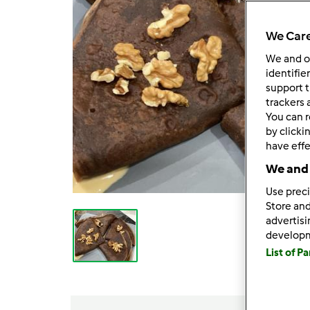
We Care
We and 
identifie
support t
trackers 
You can r
by clicki
have effe
We and 
Use preci
Store and
advertis
develop
List of P