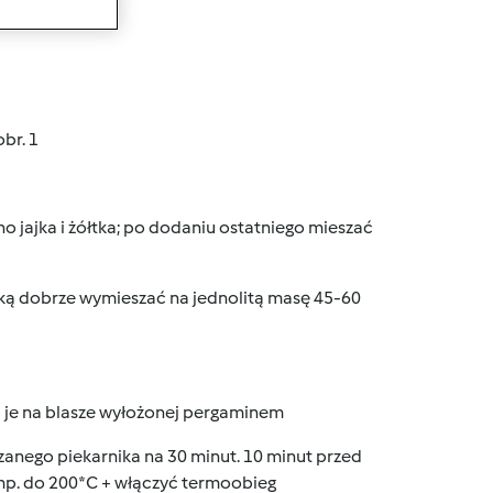
wanie
br. 1
o jajka i żółtka; po dodaniu ostatniego mieszać
ką dobrze wymieszać na jednolitą masę 45-60
 je na blasze wyłożonej pergaminem
anego piekarnika na 30 minut. 10 minut przed
emp. do 200*C + włączyć termoobieg