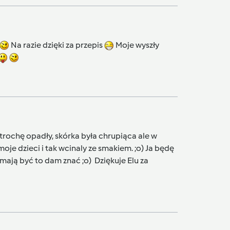
Na razie dzięki za przepis
Moje wyszły
trochę opadły, skórka była chrupiąca ale w
oje dzieci i tak wcinaly ze smakiem. ;o) Ja będę
 mają być to dam znać ;o) Dziękuje Elu za