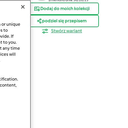
Dodaj do moich kolekcji
podziel się przepisem
a or unique
es to
Stwórz wariant
ide. If
t to you.
t any time
ces will
.
ification.
 content,