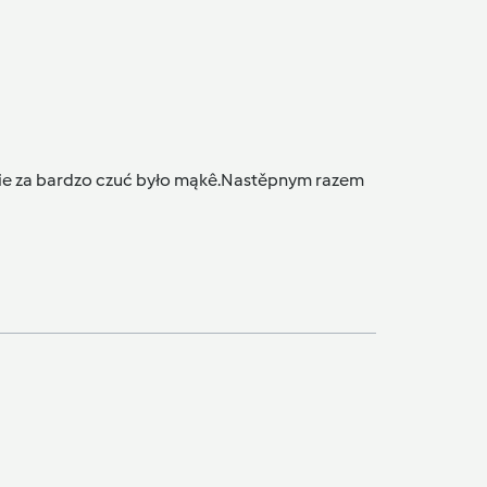
nie za bardzo czuć było mąkê.Nastěpnym razem