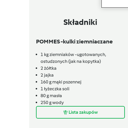
Składniki
POMMES -kulki ziemniaczane
1 kg ziemniaków -ugotowanych,
ostudzonych (jak na kopytka)
2 żółtka
2 jajka
160 g mąki pszennej
1 łyżeczka soli
80 g masła
250 g wody
Lista zakupów