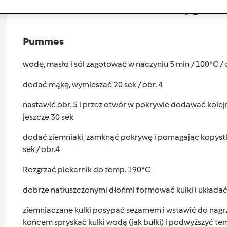
Przygoto
Pummes
wodę, masło i sól zagotować w naczyniu 5 min / 100*C / o
dodać mąkę, wymieszać 20 sek / obr. 4
nastawić obr. 5 i przez otwór w pokrywie dodawać kolejn
jeszcze 30 sek
dodać ziemniaki, zamknąć pokrywę i pomagając kopyst
sek / obr.4
Rozgrzać piekarnik do temp. 190*C
dobrze natłuszczonymi dłońmi formować kulki i układać
ziemniaczane kulki posypać sezamem i wstawić do nagrz
końcem spryskać kulki wodą (jak bułki) i podwyższyć t