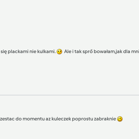
 się plackami nie kulkami.
Ale i tak sprő bowałam,jak dla m
a przestac do momentu az kuleczek poprostu zabraknie