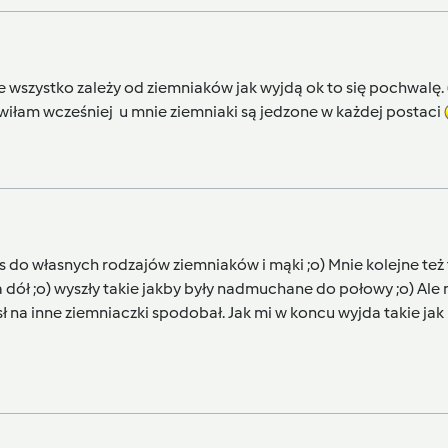
e wszystko zależy od ziemniaków jak wyjdą ok to się pochwalę.
ówiłam wcześniej u mnie ziemniaki są jedzone w każdej postaci
do własnych rodzajów ziemniaków i mąki ;o) Mnie kolejne też 
dół ;o) wyszły takie jakby były nadmuchane do połowy ;o) Ale m
ł na inne ziemniaczki spodobał. Jak mi w koncu wyjda takie jak