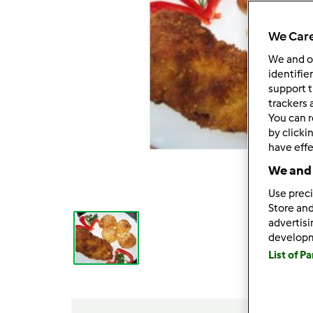
We Care
We and 
identifie
support t
trackers 
You can r
by clicki
have effe
We and 
Use preci
Store and
advertis
develop
List of P