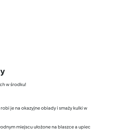
dy
ch w środku!
obi je na okazyjne obiady i smaży kulki w
łodnym miejscu ułożone na blaszce a upiec