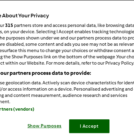
Czas całkowity
30min
 About Your Privacy
our
315
partners store and access personal data, like browsing dat
rs, on your device. Selecting I Accept enables tracking technologi
porcja/porcje/porcji
he purposes shown under we and our partners process data to prov
0
porcja/porcje/porcji
are disabled, some content and ads you see may not be as relevan
esurface this menu to change your choices or withdraw consent a
ng the Show Purposes link on the bottom of the webpage .Your choi
ct within our Website. For more details, refer to our Privacy Policy
Poziom
--
our partners process data to provide:
se geolocation data. Actively scan device characteristics for ident
/or access information on a device. Personalised advertising and
ing and content measurement, audience research and services
ment.
artners (vendors)
Show Purposes
I Accept