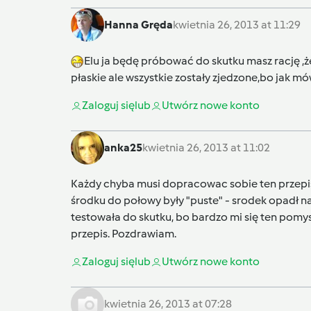
Hanna Gręda
kwietnia 26, 2013 at 11:29
Elu ja będę próbować do skutku masz rację ,ż
płaskie ale wszystkie zostały zjedzone,bo jak m
Zaloguj się
lub
Utwórz nowe konto
anka25
kwietnia 26, 2013 at 11:02
Każdy chyba musi dopracowac sobie ten przepis 
środku do połowy były "puste" - srodek opadł na 
testowała do skutku, bo bardzo mi się ten pomys
przepis. Pozdrawiam.
Zaloguj się
lub
Utwórz nowe konto
kwietnia 26, 2013 at 07:28