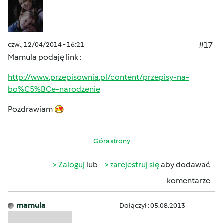
czw., 12/04/2014 - 16:21
#17
Mamula podaję link :
http://www.przepisownia.pl/content/przepisy-na-
bo%C5%BCe-narodzenie
Pozdrawiam
Góra strony
Zaloguj
lub
zarejestruj się
aby dodawać
komentarze
mamula
Dołączył : 05.08.2013