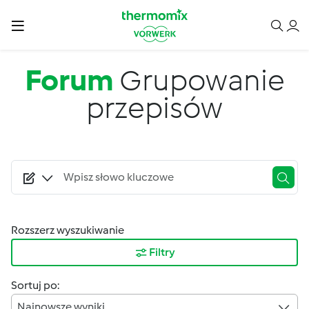
Przejdź do treści
Forum
Grupowanie
przepisów
Rozszerz wyszukiwanie
Filtry
Sortuj po:
Najnowsze wyniki