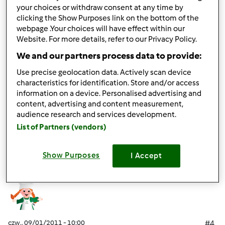
your choices or withdraw consent at any time by
czw., 09/01/2011 - 06:53
#3
clicking the Show Purposes link on the bottom of the
Ja proponuję utworzyć jeszcze zbiór "Przetwory z
webpage .Your choices will have effect within our
owoców i warzyw" Szukam przepisu na przecier
Website. For more details, refer to our Privacy Policy.
pomidorowy na zimę, ale nie znalazłam. Spróbuję zrobić
We and our partners process data to provide:
sak z pomidorów i zagotować jak inne przetwory do
słoiczków. Będę eksperymentować.
Use precise geolocation data. Actively scan device
characteristics for identification. Store and/or access
information on a device. Personalised advertising and
content, advertising and content measurement,
Góra strony
audience research and services development.
List of Partners (vendors)
Zaloguj
lub
zarejestruj się
aby dodawać
komentarze
Show Purposes
I Accept
Mixi
Dołączył : 08.11.2010
czw., 09/01/2011 - 10:00
#4