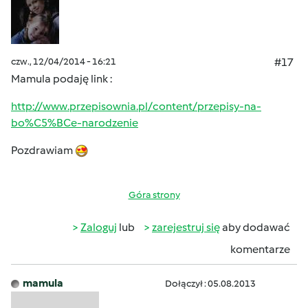
czw., 12/04/2014 - 16:21
#17
Mamula podaję link :
http://www.przepisownia.pl/content/przepisy-na-
bo%C5%BCe-narodzenie
Pozdrawiam
Góra strony
Zaloguj
lub
zarejestruj się
aby dodawać
komentarze
mamula
Dołączył : 05.08.2013