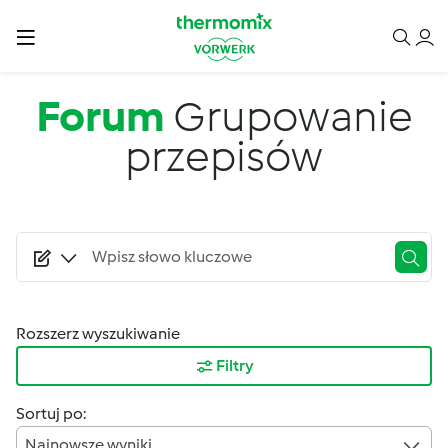
Przejdź do treści
Forum
Grupowanie
przepisów
Rozszerz wyszukiwanie
Filtry
Sortuj po:
Najnowsze wyniki