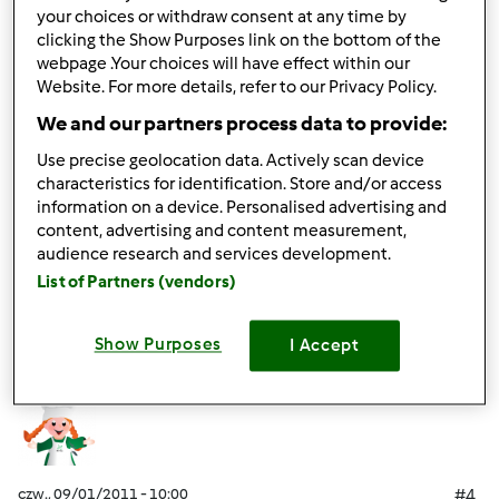
your choices or withdraw consent at any time by
czw., 09/01/2011 - 06:53
#3
clicking the Show Purposes link on the bottom of the
Ja proponuję utworzyć jeszcze zbiór "Przetwory z
webpage .Your choices will have effect within our
owoców i warzyw" Szukam przepisu na przecier
Website. For more details, refer to our Privacy Policy.
pomidorowy na zimę, ale nie znalazłam. Spróbuję zrobić
We and our partners process data to provide:
sak z pomidorów i zagotować jak inne przetwory do
słoiczków. Będę eksperymentować.
Use precise geolocation data. Actively scan device
characteristics for identification. Store and/or access
information on a device. Personalised advertising and
content, advertising and content measurement,
Góra strony
audience research and services development.
List of Partners (vendors)
Zaloguj
lub
zarejestruj się
aby dodawać
komentarze
Show Purposes
I Accept
Mixi
Dołączył : 08.11.2010
czw., 09/01/2011 - 10:00
#4