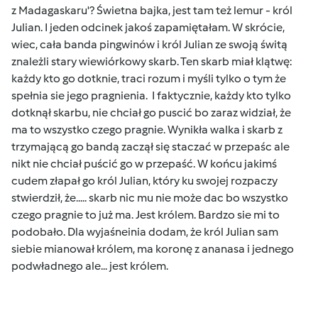
z Madagaskaru'? Świetna bajka, jest tam też lemur - król
Julian. I jeden odcinek jakoś zapamiętałam. W skrócie,
wiec, cała banda pingwinów i król Julian ze swoją świtą
znależli stary wiewiórkowy skarb. Ten skarb miał klątwę:
każdy kto go dotknie, traci rozum i myśli tylko o tym że
spełnia sie jego pragnienia. I faktycznie, każdy kto tylko
dotknął skarbu, nie chciał go puscić bo zaraz widział, że
ma to wszystko czego pragnie. Wynikła walka i skarb z
trzymającą go bandą zaczął się staczać w przepaśc ale
nikt nie chciał puścić go w przepaść. W końcu jakimś
cudem złapał go król Julian, który ku swojej rozpaczy
stwierdził, że..... skarb nic mu nie może dac bo wszystko
czego pragnie to już ma. Jest królem. Bardzo sie mi to
podobało. Dla wyjaśneinia dodam, że król Julian sam
siebie mianował królem, ma koronę z ananasa i jednego
podwładnego ale... jest królem.