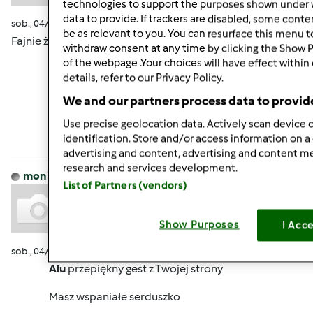
technologies to support the purposes shown under 
data to provide. If trackers are disabled, some cont
sob., 04/11/2015 - 19:28
#6
be as relevant to you. You can resurface this menu 
Fajnie że mnie zaprosilyscie. Dziękuję.
withdraw consent at any time by clicking the Show 
of the webpage .Your choices will have effect within
details, refer to our Privacy Policy.
Góra strony
We and our partners process data to provid
Zaloguj
lub
zarejestruj się
aby dodawać
Use precise geolocation data. Actively scan device c
identification. Store and/or access information on a
komentarze
advertising and content, advertising and content 
research and services development.
monika6500
Dołączył : 10.03.2013
List of Partners (vendors)
Show Purposes
I Acc
sob., 04/11/2015 - 19:56
#7
Alu
przepiękny gest z Twojej strony
Masz wspaniałe serduszko