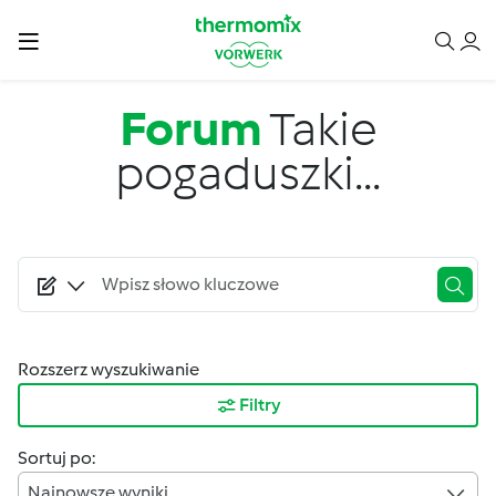
Przejdź do treści
Forum
Takie
pogaduszki...
Rozszerz wyszukiwanie
Filtry
Sortuj po:
Najnowsze wyniki