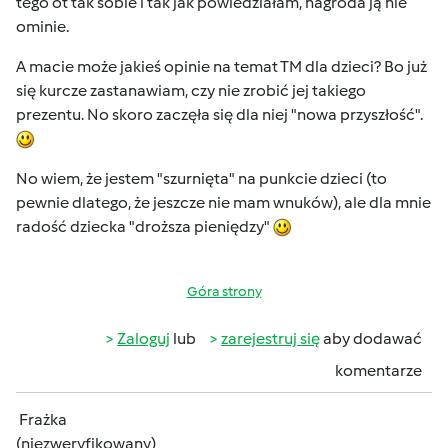
tego ot tak sobie i tak jak powiedziałam, nagroda ją nie
ominie.
A macie może jakieś opinie na temat TM dla dzieci? Bo już
się kurcze zastanawiam, czy nie zrobić jej takiego
prezentu. No skoro zaczęła się dla niej "nowa przyszłość".
No wiem, że jestem "szurnięta" na punkcie dzieci (to
pewnie dlatego, że jeszcze nie mam wnuków), ale dla mnie
radość dziecka "droższa pieniędzy"
Góra strony
Zaloguj
lub
zarejestruj się
aby dodawać
komentarze
Frażka
(niezweryfikowany)