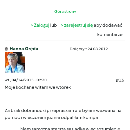
Góra strony
Zaloguj
lub
zarejestruj się
aby dodawać
komentarze
Hanna Gręda
Dołączył : 24.08.2012
wt., 04/14/2015 - 02:30
#13
Moje kochane witam we wtorek
Za brak dobranocki przepraszam
ale byłam wezwana na
pomoc
i wieczorem już nie odpaliłam kompa
Mam samotną starszą sąsiadkę więc rozumiecie