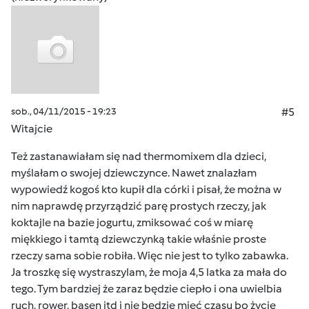
sob., 04/11/2015 - 19:23
#5
Witajcie
Też zastanawiałam się nad thermomixem dla dzieci,
myślałam o swojej dziewczynce. Nawet znalazłam
wypowiedź kogoś kto kupił dla córki i pisał, że można w
nim naprawdę przyrządzić parę prostych rzeczy, jak
koktajle na bazie jogurtu, zmiksować coś w miarę
miękkiego i tamtą dziewczynką takie właśnie proste
rzeczy sama sobie robiła. Więc nie jest to tylko zabawka.
Ja troszkę się wystraszylam, że moja 4,5 latka za mała do
tego. Tym bardziej że zaraz będzie ciepło i ona uwielbia
ruch, rower, basen itd i nie będzie mieć czasu bo życie