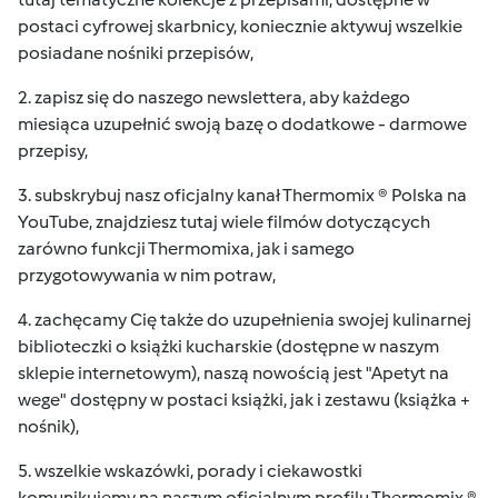
postaci cyfrowej skarbnicy, koniecznie aktywuj wszelkie
posiadane nośniki przepisów,
2. zapisz się do naszego
newslettera
, aby każdego
miesiąca uzupełnić swoją bazę o dodatkowe - darmowe
przepisy,
3. subskrybuj nasz oficjalny kanał
Thermomix ® Polska
na
YouTube, znajdziesz tutaj wiele filmów dotyczących
zarówno funkcji Thermomixa, jak i samego
przygotowywania w nim potraw,
4. zachęcamy Cię także do uzupełnienia swojej kulinarnej
biblioteczki o
książki kucharskie
(dostępne w naszym
sklepie internetowym), naszą nowością jest "Apetyt na
wege" dostępny w postaci książki, jak i zestawu (książka +
nośnik),
5. wszelkie wskazówki, porady i ciekawostki
komunikujemy na naszym oficjalnym profilu
Thermomix ®