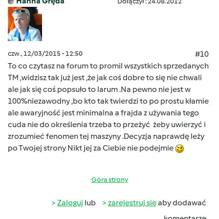
Hanna Gręda
Dołączył : 24.08.2012
czw., 12/03/2015 - 12:50
#10
To co czytasz na forum to promil wszystkich sprzedanych
TM ,widzisz tak już jest ,że jak coś dobre to się nie chwali
ale jak się coś popsuło to larum .Na pewno nie jest w
100%niezawodny ,bo kto tak twierdzi to po prostu kłamie
ale awaryjność jest minimalna a frajda z używania tego
cuda nie do określenia trzeba to przeżyć żeby uwierzyć i
zrozumieć fenomen tej maszyny .Decyzja naprawdę leży
po Twojej strony Nikt jej za Ciebie nie podejmie
Góra strony
Zaloguj
lub
zarejestruj się
aby dodawać
komentarze