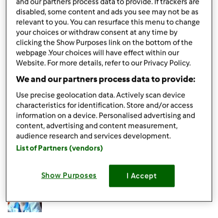
and our partners process data to provide. If trackers are
uzupełnisz swoją bazę o nowe przepisy. Jeśli jesteś
disabled, some content and ads you see may not be as
zarejestrowana na Facebooku, polecamy polubić nasz
relevant to you. You can resurface this menu to change
profil
Thermomix Polska
, na którym komunikujemy
your choices or withdraw consent at any time by
nowości, wskazówki i ciekawostki ze świata Thermomix®.
clicking the Show Purposes link on the bottom of the
webpage .Your choices will have effect within our
Na pewno sobie poradzisz
Website. For more details, refer to our Privacy Policy.
Pozdrawiamy,
We and our partners process data to provide:
Use precise geolocation data. Actively scan device
characteristics for identification. Store and/or access
Góra strony
information on a device. Personalised advertising and
content, advertising and content measurement,
Zaloguj
lub
zarejestruj się
aby dodawać
audience research and services development.
komentarze
List of Partners (vendors)
Hanna Gręda
Dołączył : 24.08.2012
Show Purposes
I Accept