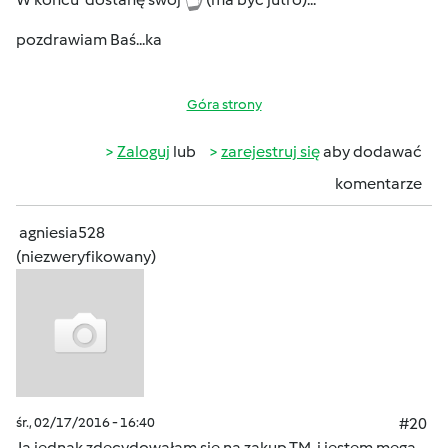
pozdrawiam Baś...ka
Góra strony
Zaloguj
lub
zarejestruj się
aby dodawać
komentarze
agniesia528
(niezweryfikowany)
śr., 02/17/2016 - 16:40
#20
Ja jednak zdecydowałam sie na zakup TM i jestem mega