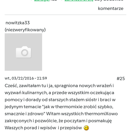
komentarze
nowitzka33
(niezweryfikowany)
wt., 03/22/2016 - 21:59
#25
Cześć, zawitałam tu i ja, spragniona nowych wrażeń i
wyzwań kulinarnych, a przede wszystkim oczekująca
pomocy i dorady od starszych stażem sióstr i braci w
jedynym temacie "jak w thermomixie zrobić szybko,
smacznie i zdrowo" Witam wszystkich thermomiXowo
zakręconych i pozwólcie, że poczytam i posmakuję
Waszych porad i wpisów i przepisów