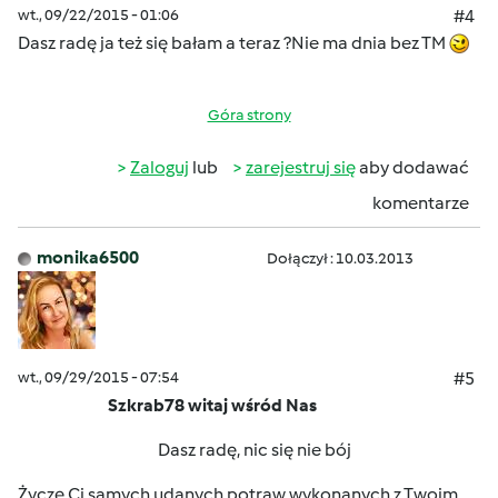
wt., 09/22/2015 - 01:06
#4
Dasz radę ja też się bałam a teraz ?Nie ma dnia bez TM
Góra strony
Zaloguj
lub
zarejestruj się
aby dodawać
komentarze
monika6500
Dołączył : 10.03.2013
wt., 09/29/2015 - 07:54
#5
Szkrab78 witaj wśród Nas
Dasz radę, nic się nie bój
Życzę Ci samych udanych potraw wykonanych z Twoim