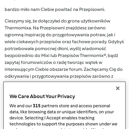
bardzo miło nam Ciebie powitać na Przepisowni.
Cieszymy się, że dołączyłaś do grona użytkowników
Thermomixa. Na Przepisowni znajdziesz zarówno
ogromną inspirację do przygotowywania potraw, jak i
wiele ciekawych przepisów oraz fachowe porady. Gdybyś
potrzebowała pomocnej dłoni, wyślij wiadomość
bezpośrednio do Mixi lub Przepisów Thermomix®, bądź
zapytaj forumowiczów o radę tworząc wątek w
interesującym Ciebie obszarze forum. Zachęcamy Cię do
odkrywania i przygotowywania przepisów zarówno z
książki podstawowej dołączonej do Twojego urządzenia
Thermomix®, jak i tych zawartych na platformie z
We Care About Your Privacy
przepisami
Mój Thermomix
w postaci kolekcji.
Tematyczny zbiór przepisów znajdziesz także
We and our
315
partners store and access personal
bezpośrednio na
Przepisowni
, a gdybyś chciała
data, like browsing data or unique identifiers, on your
skorzystać z dodatkowego źródła – zapraszamy do
device. Selecting I Accept enables tracking
technologies to support the purposes shown under we
subskrypcji newslettera:
tutaj
, każdego miesiąca