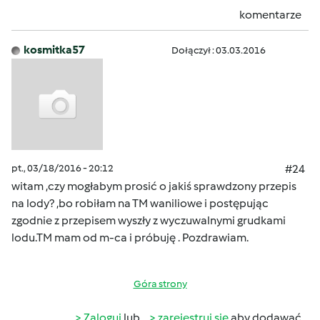
komentarze
kosmitka57
Dołączył : 03.03.2016
pt., 03/18/2016 - 20:12
#24
witam ,czy mogłabym prosić o jakiś sprawdzony przepis
na lody? ,bo robiłam na TM waniliowe i postępując
zgodnie z przepisem wyszły z wyczuwalnymi grudkami
lodu.TM mam od m-ca i próbuję . Pozdrawiam.
Góra strony
Zaloguj
lub
zarejestruj się
aby dodawać