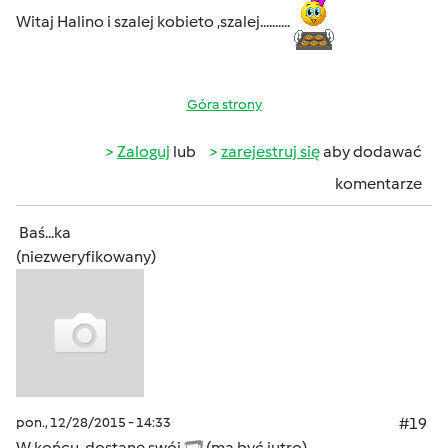
Witaj Halino i szalej kobieto ,szalej..........
Góra strony
Zaloguj
lub
zarejestruj się
aby dodawać
komentarze
Baś...ka
(niezweryfikowany)
pon., 12/28/2015 - 14:33
#19
W końcu dostanę swój
(ma być jutro)...