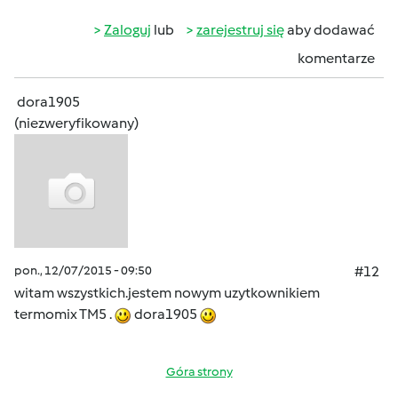
Zaloguj
lub
zarejestruj się
aby dodawać
komentarze
dora1905
(niezweryfikowany)
pon., 12/07/2015 - 09:50
#12
witam wszystkich.jestem nowym uzytkownikiem
termomix TM5 .
dora1905
Góra strony