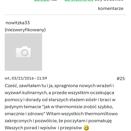
komentarze
nowitzka33
(niezweryfikowany)
wt., 03/22/2016 - 21:59
#25
Cześć, zawitałam tu i ja, spragniona nowych wrażeń i
wyzwań kulinarnych, a przede wszystkim oczekująca
pomocy i dorady od starszych stażem sióstr i braci w
jedynym temacie "jak w thermomixie zrobić szybko,
smacznie i zdrowo" Witam wszystkich thermomiXowo
zakręconych i pozwólcie, że poczytam i posmakuję
Waszych porad i wpisów i przepisów