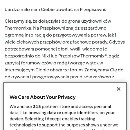
bardzo miło nam Ciebie powitać na Przepisowni.
Cieszymy się, że dołączyłaś do grona użytkowników
Thermomixa. Na Przepisowni znajdziesz zarówno
ogromną inspirację do przygotowywania potraw, jak i
wiele ciekawych przepisów oraz fachowe porady. Gdybyś
potrzebowała pomocnej dłoni, wyślij wiadomość
bezpośrednio do Mixi lub Przepisów Thermomix®, bądź
zapytaj forumowiczów o radę tworząc wątek w
interesującym Ciebie obszarze forum. Zachęcamy Cię do
odkrywania i przygotowywania przepisów zarówno z
książki podstawowej dołączonej do Twojego urządzenia
Thermomix®, jak i tych zawartych na platformie z
We Care About Your Privacy
przepisami
Mój Thermomix
w postaci kolekcji.
Tematyczny zbiór przepisów znajdziesz także
We and our
315
partners store and access personal
bezpośrednio na
Przepisowni
, a gdybyś chciała
data, like browsing data or unique identifiers, on your
skorzystać z dodatkowego źródła – zapraszamy do
device. Selecting I Accept enables tracking
technologies to support the purposes shown under we
subskrypcji newslettera:
tutaj
, każdego miesiąca