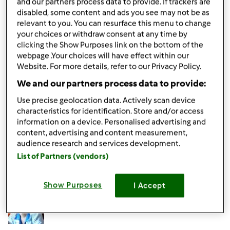
and our partners process data to provide. If trackers are
uzupełnisz swoją bazę o nowe przepisy. Jeśli jesteś
disabled, some content and ads you see may not be as
zarejestrowana na Facebooku, polecamy polubić nasz
relevant to you. You can resurface this menu to change
profil
Thermomix Polska
, na którym komunikujemy
your choices or withdraw consent at any time by
nowości, wskazówki i ciekawostki ze świata Thermomix®.
clicking the Show Purposes link on the bottom of the
webpage .Your choices will have effect within our
Na pewno sobie poradzisz
Website. For more details, refer to our Privacy Policy.
Pozdrawiamy,
We and our partners process data to provide:
Use precise geolocation data. Actively scan device
characteristics for identification. Store and/or access
Góra strony
information on a device. Personalised advertising and
content, advertising and content measurement,
Zaloguj
lub
zarejestruj się
aby dodawać
audience research and services development.
komentarze
List of Partners (vendors)
Hanna Gręda
Dołączył : 24.08.2012
Show Purposes
I Accept