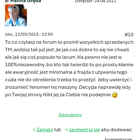
Hanna Gręda
Dołączył : 24.08.2012
czw., 12/03/2015 - 12:50
#10
To co czytasz na forum to promil wszystkich sprzedanych
TM ,widzisz tak już jest ,że jak coś dobre to się nie chwali
ale jak się coś popsuło to larum .Na pewno nie jest w
100%niezawodny ,bo kto tak twierdzi to po prostu kłamie
ale awaryjność jest minimalna a frajda z używania tego
cuda nie do określenia trzeba to przeżyć żeby uwierzyć i
zrozumieć fenomen tej maszyny .Decyzja naprawdę leży
po Twojej strony Nikt jej za Ciebie nie podejmie
Góra strony
Zaloguj
lub
zarejestruj się
aby dodawać
komentarze