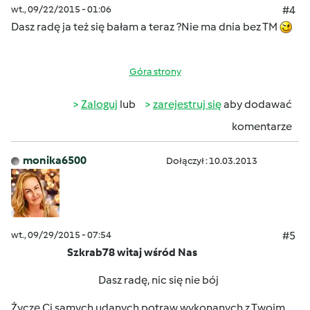
wt., 09/22/2015 - 01:06
#4
Dasz radę ja też się bałam a teraz ?Nie ma dnia bez TM
Góra strony
Zaloguj
lub
zarejestruj się
aby dodawać
komentarze
monika6500
Dołączył : 10.03.2013
wt., 09/29/2015 - 07:54
#5
Szkrab78 witaj wśród Nas
Dasz radę, nic się nie bój
Życzę Ci samych udanych potraw wykonanych z Twoim