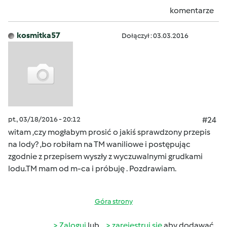
komentarze
kosmitka57
Dołączył : 03.03.2016
pt., 03/18/2016 - 20:12
#24
witam ,czy mogłabym prosić o jakiś sprawdzony przepis
na lody? ,bo robiłam na TM waniliowe i postępując
zgodnie z przepisem wyszły z wyczuwalnymi grudkami
lodu.TM mam od m-ca i próbuję . Pozdrawiam.
Góra strony
Zaloguj
lub
zarejestruj się
aby dodawać