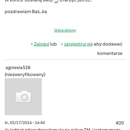
pozdrawiam Baś...ka
Góra strony
Zaloguj
lub
zarejestruj się
aby dodawać
komentarze
agniesia528
(niezweryfikowany)
śr., 02/17/2016 - 16:40
#20
Ja jednak zdecydowałam sie na zakup TM i jestem mega