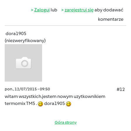
Zaloguj
lub
zarejestruj się
aby dodawać
komentarze
dora1905
(niezweryfikowany)
pon., 12/07/2015 - 09:50
#12
witam wszystkich.jestem nowym uzytkownikiem
termomix TM5 .
dora1905
Góra strony