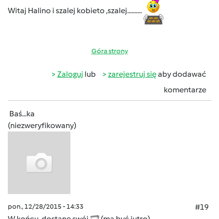
Witaj Halino i szalej kobieto ,szalej..........
Góra strony
Zaloguj
lub
zarejestruj się
aby dodawać
komentarze
Baś...ka
(niezweryfikowany)
pon., 12/28/2015 - 14:33
#19
W końcu dostanę swój
(ma być jutro)...