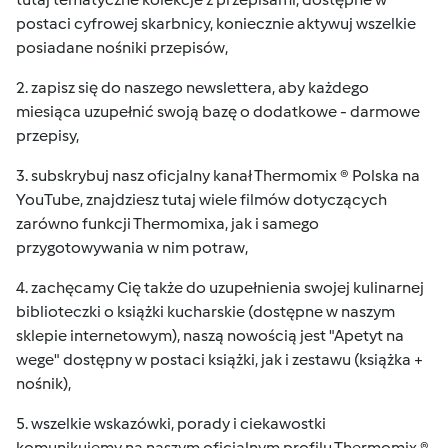
postaci cyfrowej skarbnicy, koniecznie aktywuj wszelkie
posiadane nośniki przepisów,
2. zapisz się do naszego
newslettera
, aby każdego
miesiąca uzupełnić swoją bazę o dodatkowe - darmowe
przepisy,
3. subskrybuj nasz oficjalny kanał
Thermomix ® Polska
na
YouTube, znajdziesz tutaj wiele filmów dotyczących
zarówno funkcji Thermomixa, jak i samego
przygotowywania w nim potraw,
4. zachęcamy Cię także do uzupełnienia swojej kulinarnej
biblioteczki o
książki kucharskie
(dostępne w naszym
sklepie internetowym), naszą nowością jest "Apetyt na
wege" dostępny w postaci książki, jak i zestawu (książka +
nośnik),
5. wszelkie wskazówki, porady i ciekawostki
komunikujemy na naszym oficjalnym profilu
Thermomix ®