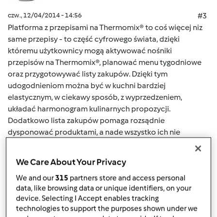
czw., 12/04/2014 - 14:56
#3
Platforma z przepisami na Thermomix® to coś więcej niz
same przepisy - to część cyfrowego świata, dzięki
któremu użytkownicy mogą aktywować nośniki
przepisów na Thermomix®, planować menu tygodniowe
oraz przygotowywać listy zakupów. Dzięki tym
udogodnieniom można być w kuchni bardziej
elastycznym, w ciekawy sposób, z wyprzedzeniem,
układać harmonogram kulinarnych propozycji.
Dodatkowo lista zakupów pomaga rozsądnie
dysponować produktami, a nade wszystko ich nie
marnować.
We Care About Your Privacy
Góra strony
We and our
315
partners store and access personal
data, like browsing data or unique identifiers, on your
Zaloguj
lub
zarejestruj się
aby dodawać
device. Selecting I Accept enables tracking
technologies to support the purposes shown under we
komentarze