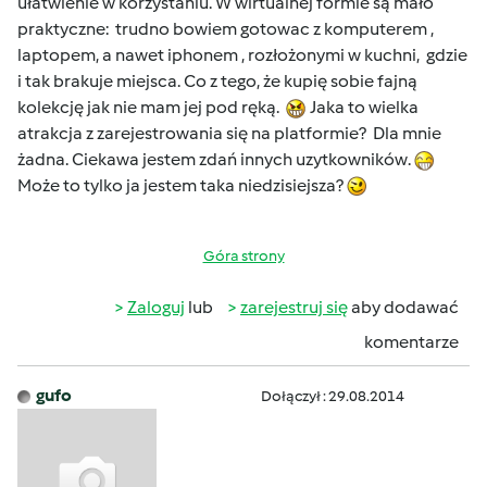
ułatwienie w korzystaniu. W wirtualnej formie są mało
praktyczne: trudno bowiem gotowac z komputerem ,
laptopem, a nawet iphonem , rozłożonymi w kuchni, gdzie
i tak brakuje miejsca. Co z tego, że kupię sobie fajną
kolekcję jak nie mam jej pod ręką.
Jaka to wielka
atrakcja z zarejestrowania się na platformie? Dla mnie
żadna. Ciekawa jestem zdań innych uzytkowników.
Może to tylko ja jestem taka niedzisiejsza?
Góra strony
Zaloguj
lub
zarejestruj się
aby dodawać
komentarze
gufo
Dołączył : 29.08.2014