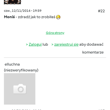
czw., 12/11/2014 - 19:59
#22
Moniś
- zdradź jak to zrobiłaś
Góra strony
Zaloguj
lub
zarejestruj się
aby dodawać
komentarze
elluchna
(niezweryfikowany)