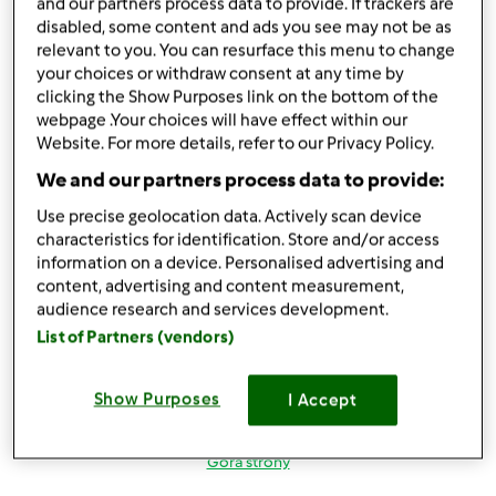
and our partners process data to provide. If trackers are
disabled, some content and ads you see may not be as
gufo
Dołączył : 29.08.2014
relevant to you. You can resurface this menu to change
your choices or withdraw consent at any time by
clicking the Show Purposes link on the bottom of the
webpage .Your choices will have effect within our
Website. For more details, refer to our Privacy Policy.
We and our partners process data to provide:
Use precise geolocation data. Actively scan device
czw., 12/04/2014 - 15:11
#4
characteristics for identification. Store and/or access
Dostrzegam i doceniam te wszystkie zalety. Pewnie nie
information on a device. Personalised advertising and
należę jednak do tych planujących i uporządkowanych,
content, advertising and content measurement,
audience research and services development.
żyjących według harmonogramu. Raczej idę na żywioł i
szukam inspiracji wędrując przez bazar
Myślę jednak,
List of Partners (vendors)
ze nadchodzi pokolenie ludzi, którzy pokochają
platformę Thermomix.
Show Purposes
I Accept
Góra strony