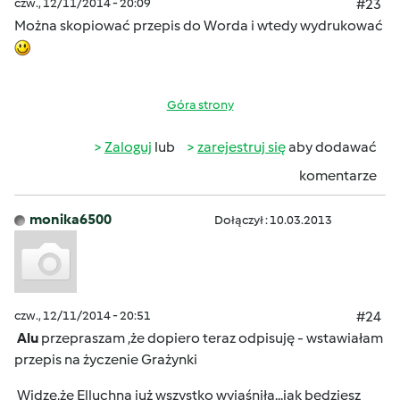
czw., 12/11/2014 - 20:09
#23
Można skopiować przepis do Worda i wtedy wydrukować
Góra strony
Zaloguj
lub
zarejestruj się
aby dodawać
komentarze
monika6500
Dołączył : 10.03.2013
czw., 12/11/2014 - 20:51
#24
Alu
przepraszam ,że dopiero teraz odpisuję - wstawiałam
przepis na życzenie Grażynki
Widzę,że Elluchna już wszystko wyjaśniła...jak będziesz