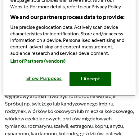
webpage .Your choices will have effect within our
Website. For more details, refer to our Privacy Policy.
komentarze
We and our partners process data to provide:
Mixi
Dołączył : 08.11.2010
Use precise geolocation data. Actively scan device
characteristics for identification. Store and/or access
information on a device. Personalised advertising and
content, advertising and content measurement,
audience research and services development.
czw., 07/17/2014 - 10:13
#2
List of Partners (vendors)
Kilka pomocnych uwag:
Urozmaicenie konfitur, dżemów itp.
Show Purposes
I Accept
Dodając różne składniki do konfitur można im nadać
wyjątkowy aromat i tworzyć różnorodne wariacje.
Spróbuj np. świeżego lub kandyzowanego imbiru,
rodzynek, wiórków kokosowych lub mleczka kokosowego,
wiórków czekoladowych, płatków migdałowych,
tymianku, rozmarynu, szałwii, estragonu, kopru, anyżu,
cynamonu, kardamonu, kolendry, goździków, nalewki