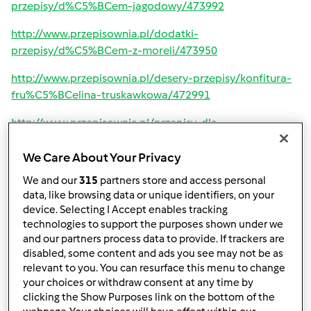
przepisy/d%C5%BCem-jagodowy/473992
http://www.przepisownia.pl/dodatki-
przepisy/d%C5%BCem-z-moreli/473950
http://www.przepisownia.pl/desery-przepisy/konfitura-
fru%C5%BCelina-truskawkowa/472991
http://www.przepisownia.pl/przepisy-dla-
najm%C5%82odszych-przepisy/mus-
truskawkowy/472873
We Care About Your Privacy
We and our
315
partners store and access personal
http://www.przepisownia.pl/sosydipypasty-
data, like browsing data or unique identifiers, on your
przepisy/d%C5%BCem-truskawkowo-bananowy/472355
device. Selecting I Accept enables tracking
technologies to support the purposes shown under we
and our partners process data to provide. If trackers are
disabled, some content and ads you see may not be as
relevant to you. You can resurface this menu to change
Góra strony
your choices or withdraw consent at any time by
clicking the Show Purposes link on the bottom of the
Zaloguj
lub
zarejestruj się
aby dodawać