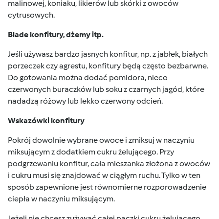
malinowej, koniaku, likierów lub skórki z owoców
cytrusowych.
Blade konfitury, dżemy itp.
Jeśli używasz bardzo jasnych konfitur, np. z jabłek, białych
porzeczek czy agrestu, konfitury będą często bezbarwne.
Do gotowania można dodać pomidora, nieco
czerwonych buraczków lub soku z czarnych jagód, które
nadadzą różowy lub lekko czerwony odcień.
Wskazówki konfitury
Pokrój dowolnie wybrane owoce i zmiksuj w naczyniu
miksującym z dodatkiem cukru żelującego. Przy
podgrzewaniu konfitur, cała mieszanka złożona z owoców
i cukru musi się znajdować w ciągłym ruchu. Tylko w ten
sposób zapewnione jest równomierne rozporowadzenie
ciepła w naczyniu miksującym.
Jeżeli nie chcesz zużywać całej paczki cukru żelującego