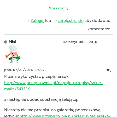
Góra strony
Zaloguj
lub
zarejestruj się
aby dodawać
komentarze
Mixi
Dołączył : 08.11.2010
pon., 07/21/2014 - 06:07
#5
Można wykorzystać przepis na sok:
http://www.przepisownia.pl/napoje-przepisy/sok-z-
malin/341119
a następnie dodać substancję żelującą.
Niestety nie ma przepisu na galaretkę porzeczkową,
jedynie:
http://www.przepisownia.pl/przepisy/galaretka-