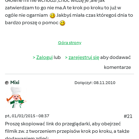
Głowne mi nie wchodzi ,choć widzę je ,ale jak
zatwierdzam to go nie ma.A te krok po kroku to już w
ogóle nie ogarniam
Jakbyś miała czas któregoś dnia to
bardzo proszę o pomoc
Góra strony
Zaloguj
lub
zarejestruj się
aby dodawać
komentarze
Mixi
Dołączył : 08.11.2010
pt., 01/02/2015 - 08:37
#21
Proszę skopiować link do przeglądarki, aby obejrzeć
filmik zw. z tworzeniem przepisów krok po kroku, a także
dodawaniem zdjęć: