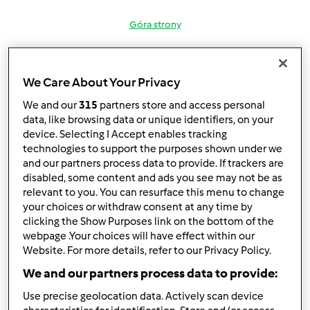
Góra strony
Zaloguj
lub
zarejestruj się
aby dodawać
komentarze
We Care About Your Privacy
We and our
315
partners store and access personal
gabi49
Dołączył : 29.04.2011
data, like browsing data or unique identifiers, on your
device. Selecting I Accept enables tracking
technologies to support the purposes shown under we
and our partners process data to provide. If trackers are
disabled, some content and ads you see may not be as
relevant to you. You can resurface this menu to change
your choices or withdraw consent at any time by
clicking the Show Purposes link on the bottom of the
śr., 04/09/2014 - 19:31
#3
webpage .Your choices will have effect within our
Dzięki Pippi za podpowiedź i skierowanie na bardzo
Website. For more details, refer to our Privacy Policy.
ciekawy blog greenmorning.pl Rzeczywiście , oprócz
We and our partners process data to provide:
pięknych zdjęć potraw , jest dużo porad i ciekawych
wegetariańskich przepisów. Fajnie, że poruszyłas temat
Use precise geolocation data. Actively scan device