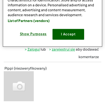
characteristics for identification. Store and/or access
jakości publikowanych zdjęć, ale jak mówi sama blogerka,
information on a device. Personalised advertising and
nie każdy musi być w tym dobry. To prawda, że nasze oczy
content, advertising and content measurement,
też "jedzą". Może Twój pomysł zaowocuje konkursem
audience research and services development.
fotografii dań świątecznych? MIXI, co sądzisz o takim
List of Partners (vendors)
upiększeniu naszej przepisowni?
Show Purposes
I Accept
Góra strony
Zaloguj
lub
zarejestruj się
aby dodawać
komentarze
Pippi (niezweryfikowany)