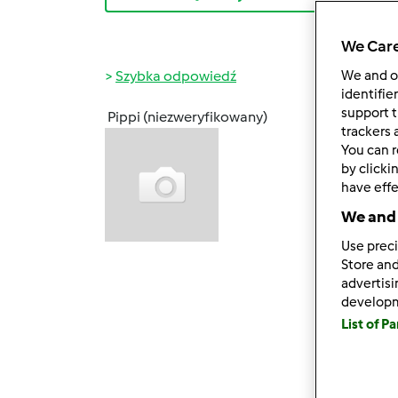
We Care
Szybka odpowiedź
We and 
identifie
support t
Pippi (niezweryfikowany)
śr., 04
trackers 
You can r
Przejr
by clicki
ktore 
have effe
atrakc
We and 
estete
natur
Use preci
Store and
Mam na
advertis
develop
Zainte
List of P
http:/