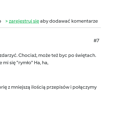
b
zarejestruj się
aby dodawać komentarze
#7
ę zdarzyć. Chociaż, może też byc po świętach.
 mi się "rymło" Ha, ha,
ię z mniejszą ilością przepisów i połączymy