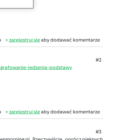
b
zarejestruj się
aby dodawać komentarze
#2
tografowanie-jedzenia-podstawy
b
zarejestruj się
aby dodawać komentarze
#3
reenmorning.pl Rzeczywiście , oprócz pięknych