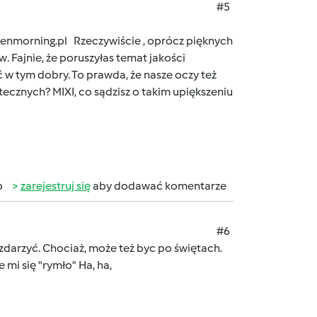
#5
reenmorning.pl Rzeczywiście , oprócz pięknych
. Fajnie, że poruszyłas temat jakości
 w tym dobry. To prawda, że nasze oczy też
ecznych? MIXI, co sądzisz o takim upiększeniu
b
zarejestruj się
aby dodawać komentarze
#6
ę zdarzyć. Chociaż, może też byc po świętach.
 mi się "rymło" Ha, ha,