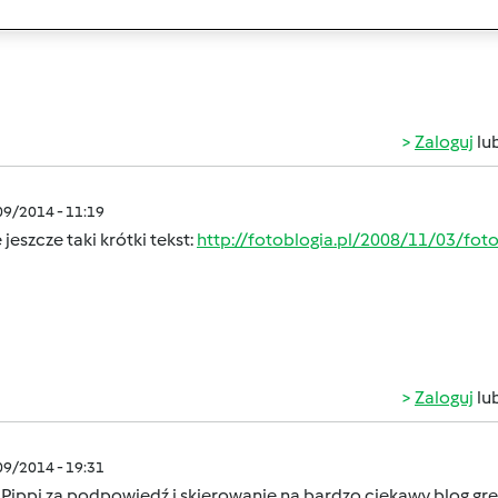
Zaloguj
lu
/09/2014 - 11:19
 jeszcze taki krótki tekst:
http://fotoblogia.pl/2008/11/03/fo
Zaloguj
lu
/09/2014 - 19:31
 Pippi za podpowiedź i skierowanie na bardzo ciekawy blog g