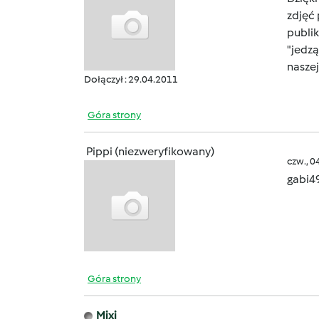
zdjęć 
publik
"jedzą
nasze
Dołączył : 29.04.2011
Góra strony
Pippi (niezweryfikowany)
czw., 0
gabi4
Góra strony
Mixi