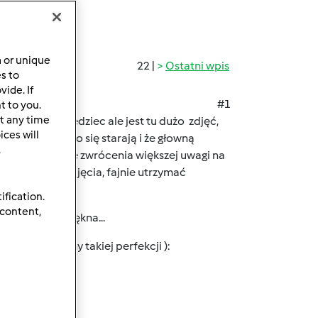
a or unique
22 |
Ostatni wpis
es to
ide. If
#1
t to you.
t any time
ro mi to powiedziec ale jest tu dużo zdjęć,
ces will
wszyscy bardzo się starają i że głowną
.
e przy odrobienie zwrócenia większej uwagi na
i o sztuczne zdjęcia, fajnie utrzymać
ification.
 content,
oszukiwaniu piękna...
ie osiągniemy takiej perfekcji ):