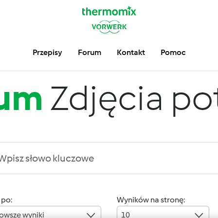
Przepisy
Forum
Kontakt
Pomoc
rum
Zdjęcia po
 po:
Wyników na stronę:
owsze wyniki
10