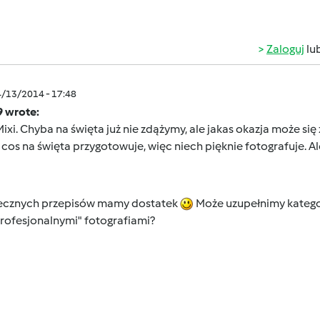
Zaloguj
lu
4/13/2014 - 17:48
9 wrote:
Mixi. Chyba na święta już nie zdążymy, ale jakas okazja może si
cos na święta przygotowuje, więc niech pięknie fotografuje. Ale
ecznych przepisów mamy dostatek
Może uzupełnimy kategor
profesjonalnymi" fotografiami?