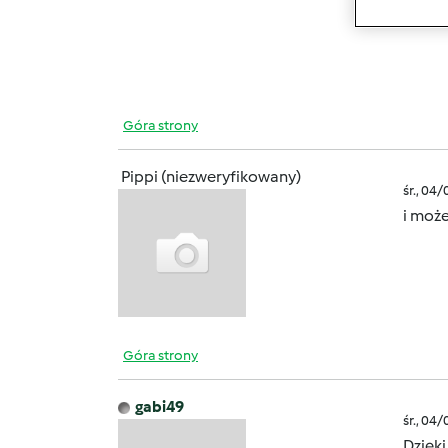
Góra strony
Pippi (niezweryfikowany)
śr., 04
i może
Góra strony
gabi49
śr., 04
Dzięki