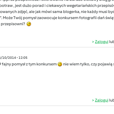
potraw , jest dużo porad i ciekawych wegetariańskich przepisów
owanych zdjęć, ale jak mówi sama blogerka, nie każdy musi być
". Może Twój pomysł zaowocuje konkursem fotografii dań świąt
j przepisowni?
Zaloguj
lu
4/10/2014 - 12:05
9
fajny pomysł z tym konkursem
nie wiem tylko, czy pojawią 
Zaloguj
lu