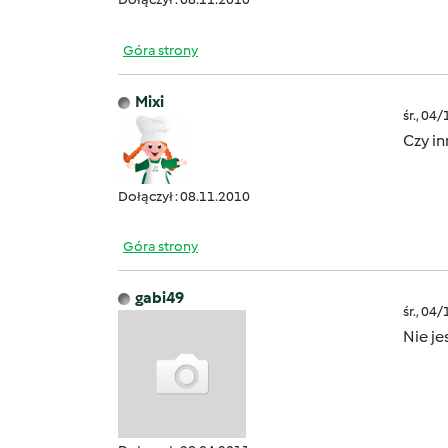
Góra strony
Mixi
śr., 04
Czy i
Dołączył : 08.11.2010
Góra strony
gabi49
śr., 04
Nie j