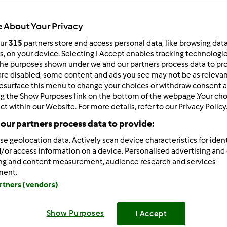
 About Your Privacy
our
315
partners store and access personal data, like browsing dat
rs, on your device. Selecting I Accept enables tracking technologi
he purposes shown under we and our partners process data to prov
/09/2014 - 11:10
are disabled, some content and ads you see may not be as relevan
esurface this menu to change your choices or withdraw consent a
załam przepisownię w poszukiwaniu natchnienia i niestety przyk
ng the Show Purposes link on the bottom of the webpage .Your choi
nie są apetyczne
(wiem, że nie każdy umie fotografować ale 
ct within our Website. For more details, refer to our Privacy Policy
ją są przepisy)... no ale człowiek jednak "je oczami" też.. Moż
our partners process data to provide:
tyczną stronę potrawy będzie jeszcze wspanialej? Nie chodzi m
alny wygląd potraw.
se geolocation data. Actively scan device characteristics for ident
/or access information on a device. Personalised advertising and
dzieję, że nikogo nie uraziłam, to takie moje przemyślenie w p
ing and content measurement, audience research and services
ment.
resowanym polecam ciekawy opis (choć niestety pewnie długo n
artners (vendors)
/www.greenmorning.pl/stylizacja/
Show Purposes
I Accept