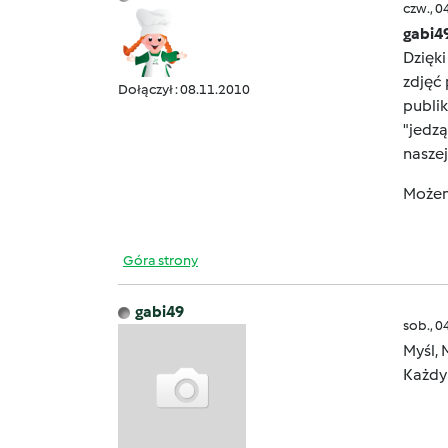
czw., 0
gabi4
Dzięki
zdjęć 
Dołączył : 08.11.2010
publik
"jedzą
nasze
Możem
Góra strony
gabi49
sob., 0
Myśl, 
Każdy 