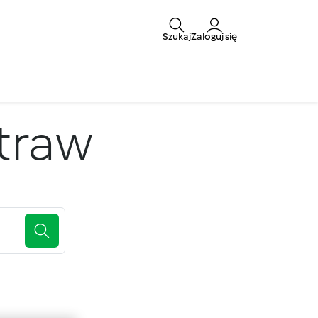
Szukaj
Zaloguj się
traw