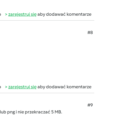
b
zarejestruj się
aby dodawać komentarze
#8
b
zarejestruj się
aby dodawać komentarze
#9
ub png i nie przekraczać 5 MB.