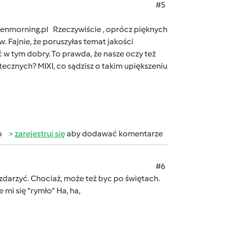
#5
reenmorning.pl Rzeczywiście , oprócz pięknych
. Fajnie, że poruszyłas temat jakości
 w tym dobry. To prawda, że nasze oczy też
ecznych? MIXI, co sądzisz o takim upiększeniu
b
zarejestruj się
aby dodawać komentarze
#6
ę zdarzyć. Chociaż, może też byc po świętach.
 mi się "rymło" Ha, ha,