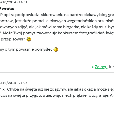
4/10/2014 - 14:51
9 wrote:
 Pippi za podpowiedź i skierowanie na bardzo ciekawy blog g
potraw , jest dużo porad i ciekawych wegetariańskich przepisów
owanych zdjęć, ale jak mówi sama blogerka, nie każdy musi być
". Może Twój pomysł zaowocuje konkursem fotografii dań świąt
j przepisowni?
y o tym poważnie pomyśleć
Zaloguj
lu
4/12/2014 - 21:03
Mixi. Chyba na święta już nie zdążymy, ale jakas okazja może si
cos na święta przygotowuje, więc niech pięknie fotografuje. Ale