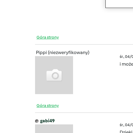
Góra strony
Pippi (niezweryfikowany)
śr., 04
i może
Góra strony
gabi49
śr., 04
Dzięki