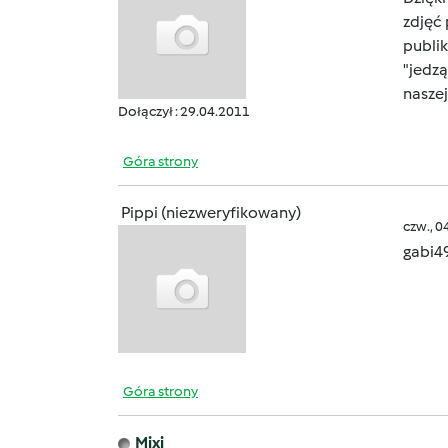
zdjęć 
publik
"jedzą
nasze
Dołączył : 29.04.2011
Góra strony
Pippi (niezweryfikowany)
czw., 0
gabi4
Góra strony
Mixi