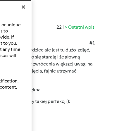
a or unique
22 |
Ostatni wpis
es to
ide. If
#1
t to you.
t any time
ro mi to powiedziec ale jest tu dużo zdjęć,
ces will
wszyscy bardzo się starają i że głowną
.
e przy odrobienie zwrócenia większej uwagi na
i o sztuczne zdjęcia, fajnie utrzymać
ification.
 content,
oszukiwaniu piękna...
ie osiągniemy takiej perfekcji ):