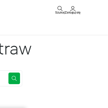
Szukaj
Zaloguj się
traw