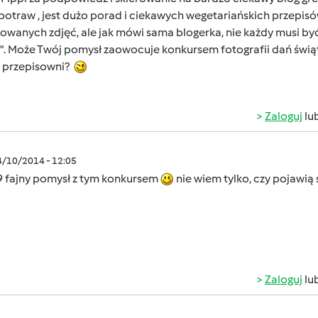
potraw , jest dużo porad i ciekawych wegetariańskich przepisów
owanych zdjęć, ale jak mówi sama blogerka, nie każdy musi być
". Może Twój pomysł zaowocuje konkursem fotografii dań świąt
j przepisowni?
Zaloguj
lu
4/10/2014 - 12:05
9
fajny pomysł z tym konkursem
nie wiem tylko, czy pojawią 
Zaloguj
lu