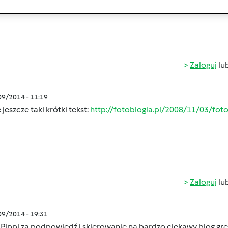
Zaloguj
lu
/09/2014 - 11:19
 jeszcze taki krótki tekst:
http://fotoblogia.pl/2008/11/03/fo
Zaloguj
lu
/09/2014 - 19:31
 Pippi za podpowiedź i skierowanie na bardzo ciekawy blog g