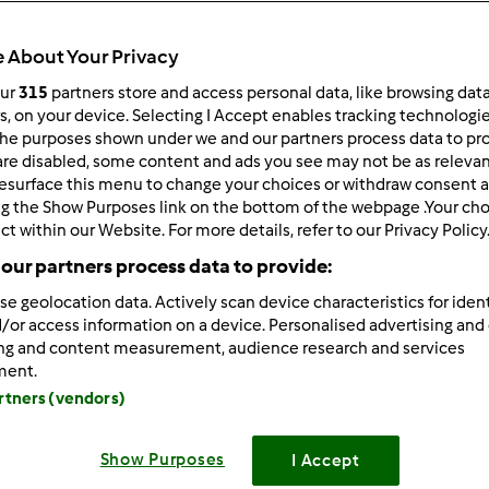
 About Your Privacy
our
315
partners store and access personal data, like browsing dat
rs, on your device. Selecting I Accept enables tracking technologi
he purposes shown under we and our partners process data to prov
/09/2014 - 11:10
are disabled, some content and ads you see may not be as relevan
esurface this menu to change your choices or withdraw consent a
załam przepisownię w poszukiwaniu natchnienia i niestety przyk
ng the Show Purposes link on the bottom of the webpage .Your choi
nie są apetyczne
(wiem, że nie każdy umie fotografować ale 
ct within our Website. For more details, refer to our Privacy Policy
ją są przepisy)... no ale człowiek jednak "je oczami" też.. Moż
our partners process data to provide:
tyczną stronę potrawy będzie jeszcze wspanialej? Nie chodzi m
alny wygląd potraw.
se geolocation data. Actively scan device characteristics for ident
/or access information on a device. Personalised advertising and
dzieję, że nikogo nie uraziłam, to takie moje przemyślenie w p
ing and content measurement, audience research and services
ment.
resowanym polecam ciekawy opis (choć niestety pewnie długo n
artners (vendors)
/www.greenmorning.pl/stylizacja/
Show Purposes
I Accept