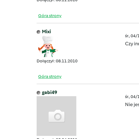
Góra strony
Mixi
śr., 04
Czy i
Dołączył : 08.11.2010
Góra strony
gabi49
śr., 04
Nie j