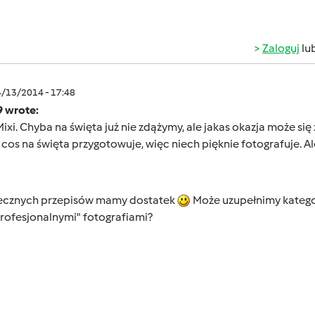
Zaloguj
lu
4/13/2014 - 17:48
9 wrote:
Mixi. Chyba na święta już nie zdążymy, ale jakas okazja może si
cos na święta przygotowuje, więc niech pięknie fotografuje. Ale
ecznych przepisów mamy dostatek
Może uzupełnimy kategor
profesjonalnymi" fotografiami?