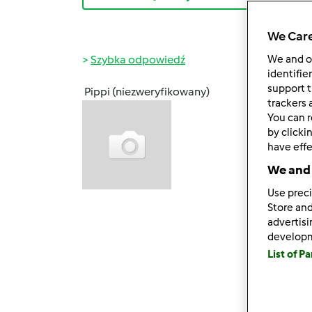
We Care
Szybka odpowiedź
We and 
identifie
support t
Pippi (niezweryfikowany)
śr., 04
trackers 
You can r
Przejr
by clicki
ktore 
have effe
atrakc
We and 
estete
natur
Use preci
Store and
Mam na
advertis
develop
Zainte
List of P
http:/