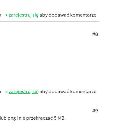
b
zarejestruj się
aby dodawać komentarze
#8
b
zarejestruj się
aby dodawać komentarze
#9
ub png i nie przekraczać 5 MB.