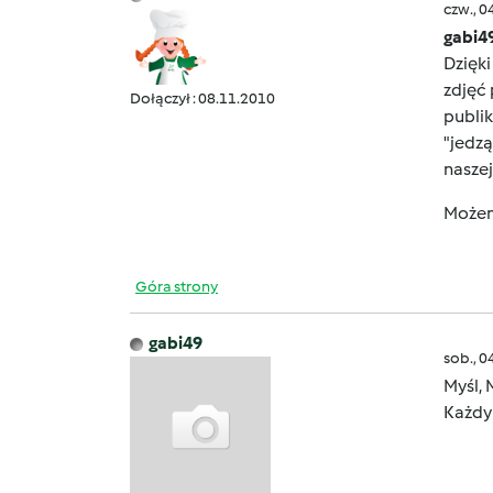
czw., 0
gabi4
Dzięki
zdjęć 
Dołączył : 08.11.2010
publik
"jedzą
nasze
Możem
Góra strony
gabi49
sob., 0
Myśl, 
Każdy 