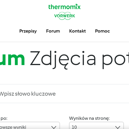
Przepisy
Forum
Kontakt
Pomoc
rum
Zdjęcia po
 po:
Wyników na stronę:
owsze wyniki
10