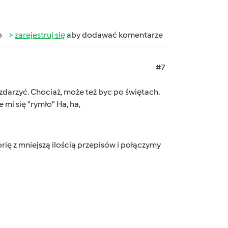
b
zarejestruj się
aby dodawać komentarze
#7
ę zdarzyć. Chociaż, może też byc po świętach.
 mi się "rymło" Ha, ha,
ię z mniejszą ilością przepisów i połączymy