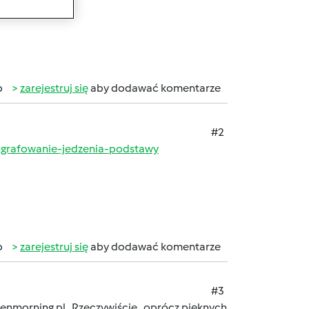
b
zarejestruj się
aby dodawać komentarze
#2
tografowanie-jedzenia-podstawy
b
zarejestruj się
aby dodawać komentarze
#3
reenmorning.pl Rzeczywiście , oprócz pięknych