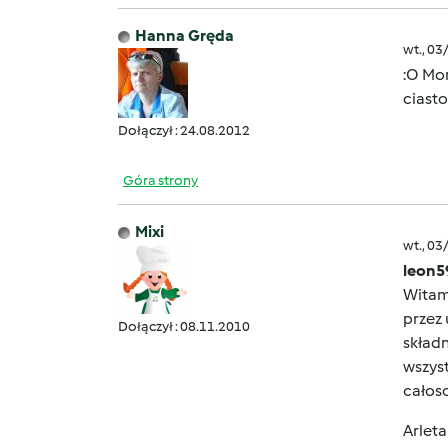
Hanna Gręda
wt., 03
:O Mon
ciast
Dołączył : 24.08.2012
Góra strony
Mixi
wt., 03
leon5
Witam 
przez 
Dołączył : 08.11.2010
składn
wszyst
całosc
Arleta