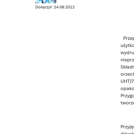
Dołączył : 24.08.2012
Prze
użytk
wydru
niepr
Skład
orzec
UHT)7
opako
Przyg
tworz
Przyję
dziec