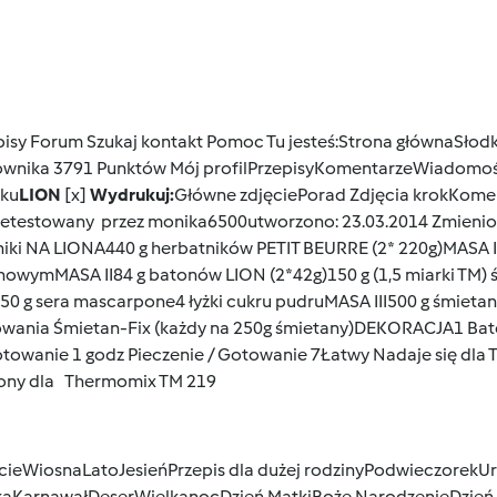
pisy
Forum
Szukaj
kontakt
Pomoc
Tu jesteś:
Strona główna
Słodk
ownika 3791 Punktów
Mój profilPrzepisyKomentarzeWiadomoś
ku
LION
[x]
Wydrukuj:
Główne zdjęciePorad Zdjęcia krokKome
zetestowany
przez
monika6500
utworzono: 23.03.2014 Zmienion
niki NA LIONA440 g herbatników PETIT BEURRE (2* 220g)MASA 
howymMASA II84 g batonów LION (2*42g)150 g (1,5 miarki TM)
50 g sera mascarpone4 łyżki cukru pudruMASA III500 g śmieta
wania Śmietan-Fix (każdy na 250g śmietany)DEKORACJA1 Bato
otowanie 1 godz Pieczenie / Gotowanie 7
Łatwy Nadaje się dla 
ony dla Thermomix TM 219
cie
Wiosna
Lato
Jesień
Przepis dla dużej rodziny
Podwieczorek
Ur
ka
Karnawał
Deser
Wielkanoc
Dzień Matki
Boże Narodzenie
Dzień