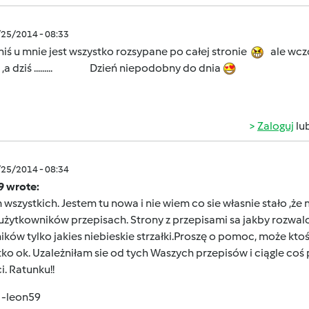
/25/2014 - 08:33
iś u mnie jest wszystko rozsypane po całej stronie
ale wcz
o ,a dziś ......... Dzień niepodobny do dnia
Zaloguj
lu
/25/2014 - 08:34
9 wrote:
wszystkich. Jestem tu nowa i nie wiem co sie własnie stało ,
użytkowników przepisach. Strony z przepisami sa jakby rozwalo
ików tylko jakies niebieskie strzałki.Proszę o pomoc, może kto
ko ok. Uzależniłam sie od tych Waszych przepisów i ciągle coś p
i. Ratunku!!
 -leon59