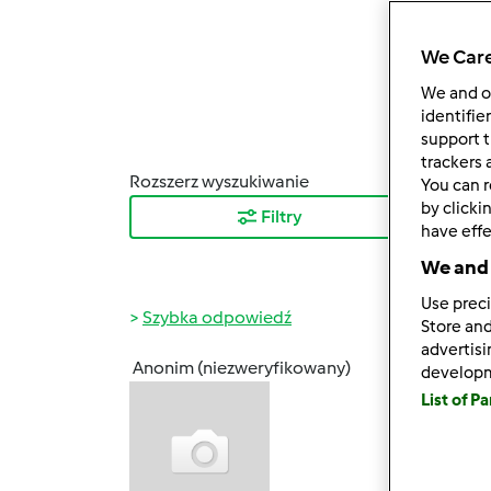
We Care
We and 
identifie
support t
trackers 
Rozszerz wyszukiwanie
Sortuj
You can r
by clicki
Filtry
Najn
have effe
We and 
Use preci
Szybka odpowiedź
Store and
advertis
Anonim (niezweryfikowany)
develop
pon., 
List of P
Witam 
przez 
składn
wszyst