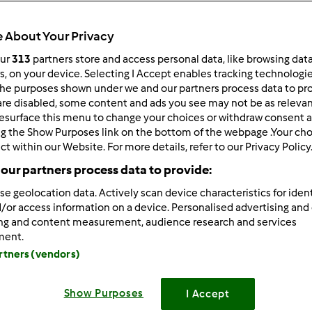
 About Your Privacy
our
313
partners store and access personal data, like browsing dat
rs, on your device. Selecting I Accept enables tracking technologi
he purposes shown under we and our partners process data to prov
are disabled, some content and ads you see may not be as relevan
 po:
Wyników na stronę:
esurface this menu to change your choices or withdraw consent a
ng the Show Purposes link on the bottom of the webpage .Your choi
owsze wyniki
10
ct within our Website. For more details, refer to our Privacy Policy
our partners process data to provide:
se geolocation data. Actively scan device characteristics for ident
/or access information on a device. Personalised advertising and
ing and content measurement, audience research and services
ment.
03/24/2014 - 21:26
artners (vendors)
wszystkich. Jestem tu nowa i nie wiem co sie własnie stało ,
użytkowników przepisach. Strony z przepisami sa jakby rozwalo
Show Purposes
ików tylko jakies niebieskie strzałki.Proszę o pomoc, może kto
I Accept
ko ok. Uzależniłam sie od tych Waszych przepisów i ciągle coś p