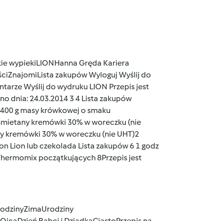
ie wypieki
LION
Hanna Gręda
Kariera
ciZnajomiLista zakupów
Wyloguj
Wyślij do
ntarze
Wyślij do wydruku
LION Przepis jest
o dnia: 24.03.2014 3
4
Lista zakupów
I400 g masy krówkowej o smaku
 śmietany kremówki 30% w woreczku (nie
ny kremówki 30% w woreczku (nie UHT)2
n Lion lub czekolada
Lista zakupów
6
1 godz
Thermomix początkujących 8Przepis jest
odziny
Zima
Urodziny
 Ojca
Dzień Babci i Dziadka
Ciasto
Przepis na