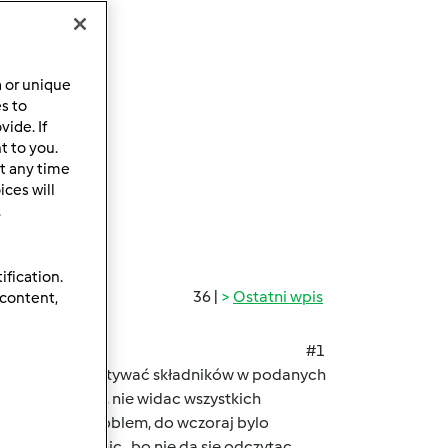
a or unique
es to
ide. If
t to you.
t any time
ces will
.
ification.
36 |
Ostatni wpis
 content,
#1
że nie mogę odczytywać składników w podanych
ne, rozsypane , nie widac wszystkich
ś tez ma taki problem, do wczoraj bylo
róbuję a dziś nic , bo nie da sie odczytac