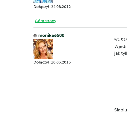
Dołączył : 24.08.2012
Góra strony
monika6500
wt., 03
A jedn
jak ty
Dołączył : 10.03.2013
Słabi