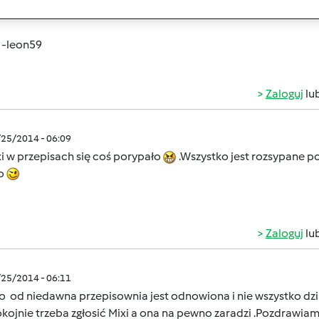
i. Ratunku!!
 -leon59
Zaloguj
lu
/25/2014 - 06:09
i w przepisach się coś porypało
.Wszystko jest rozsypane po
ło
Zaloguj
lu
/25/2014 - 06:11
o od niedawna przepisownia jest odnowiona i nie wszystko dzia
kojnie trzeba zgłosić Mixi a ona na pewno zaradzi .Pozdrawiam