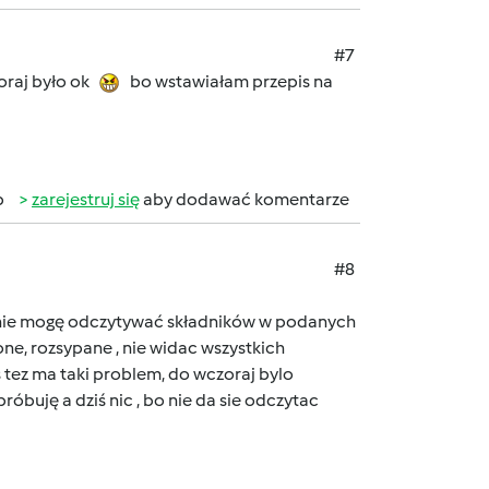
#7
oraj było ok
bo wstawiałam przepis na
b
zarejestruj się
aby dodawać komentarze
#8
że nie mogę odczytywać składników w podanych
ne, rozsypane , nie widac wszystkich
ś tez ma taki problem, do wczoraj bylo
róbuję a dziś nic , bo nie da sie odczytac