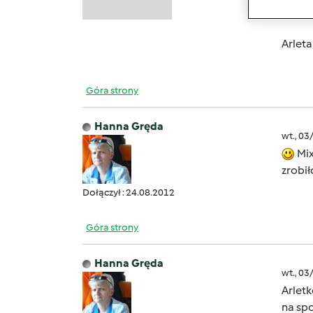
całosc
Arleta
Góra strony
Hanna Gręda
wt., 03
Mix
zrobi
Dołączył : 24.08.2012
Góra strony
Hanna Gręda
wt., 03
Arletk
na spo