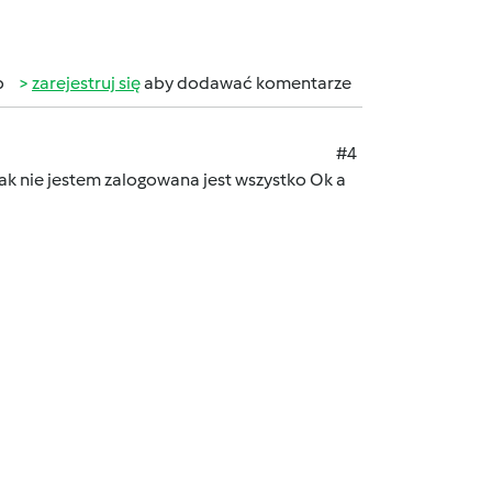
b
zarejestruj się
aby dodawać komentarze
#4
ak nie jestem zalogowana jest wszystko Ok a