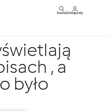
Szukaj
Zaloguj się
świetlają
pisach , a
o było