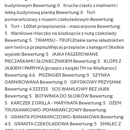
budyniowym
Bewertung: 0
Kruche ciasto z malinami i
lekką budyniową pianką
Bewertung: 0
Tort
pomarańczowy z musem czekoladowym
Bewertung:
5
Tort - 100lat przepisownia - mascarpone
Bewertung:
5
Waniliowe mleczko na biszkopcie z nutą czekolady
Bewertung: 5
TIRAMISU - TRUFLE
takie same składniki
ten
sam twórca przepisu
Więcej przepisów z kategorii Słodkie
wypieki
Bewertung: 5
JAJKA FASZEROWANE
PIECZARKAMI I SŁONECZNIKIEM
Bewertung: 5
KLOPS Z
JAJKIEM I PAPRYKĄ (przepis z książki TM na Wielkanoc)
Bewertung: 4.6
PISZINGER
Bewertung: 0
SZYNKA
GARNIROWANA
Bewertung: 0
GRYSIKOWY PRZYSMAK
Bewertung: 4.333335
SOS WANILIOWY BEZ JAJEK
Bewertung: 5
BOTWINKA DO SŁOIKÓW
Bewertung:
5
KARCZEK Z GRILLA - MARYNATA
Bewertung: 5
DŻEM
TRUSKAWKOWO-POMARAŃCZOWY
Bewertung:
5
GRANITA POMARAŃCZOWO-BANANOWA
Bewertung:
4.5
GRANITA CZEKOLADOWA
Bewertung: 5
SMALEC Z