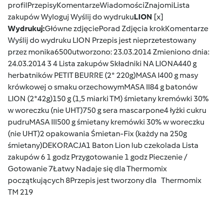
profilPrzepisyKomentarzeWiadomościZnajomiLista
zakupów
Wyloguj
Wyślij do wydruku
LION
[x]
Wydrukuj:
Główne zdjęciePorad Zdjęcia krokKomentarze
Wyślij do wydruku
LION Przepis jest nieprzetestowany
przez
monika6500
utworzono: 23.03.2014 Zmieniono dnia:
24.03.2014 3
4
Lista zakupów
Składniki NA LIONA440 g
herbatników PETIT BEURRE (2* 220g)MASA I400 g masy
krówkowej o smaku orzechowymMASA II84 g batonów
LION (2*42g)150 g (1,5 miarki TM) śmietany kremówki 30%
w woreczku (nie UHT)750 g sera mascarpone4 łyżki cukru
pudruMASA III500 g śmietany kremówki 30% w woreczku
(nie UHT)2 opakowania Śmietan-Fix (każdy na 250g
śmietany)DEKORACJA1 Baton Lion lub czekolada
Lista
zakupów
6
1 godz Przygotowanie 1 godz Pieczenie /
Gotowanie 7
Łatwy Nadaje się dla Thermomix
początkujących 8Przepis jest tworzony dla Thermomix
TM 219