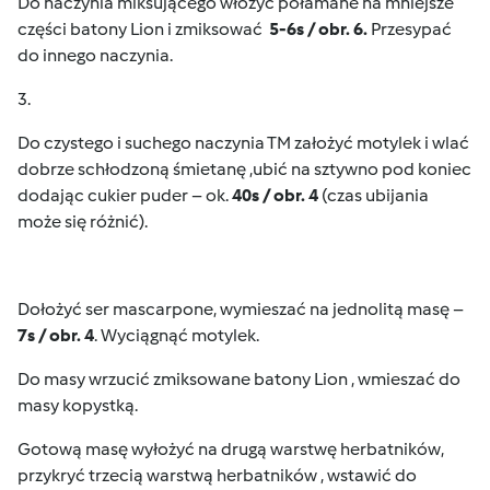
Do naczynia miksującego włożyć połamane na mniejsze
części batony Lion i zmiksować
5-6s / obr. 6.
Przesypać
do innego naczynia.
3.
Do czystego i suchego naczynia TM założyć motylek i wlać
dobrze schłodzoną śmietanę ,ubić na sztywno pod koniec
dodając cukier puder – ok.
40s / obr. 4
(czas ubijania
może się różnić).
Dołożyć ser mascarpone, wymieszać na jednolitą masę –
7s / obr. 4
. Wyciągnąć motylek.
Do masy wrzucić zmiksowane batony Lion , wmieszać do
masy kopystką.
Gotową masę wyłożyć na drugą warstwę herbatników,
przykryć trzecią warstwą herbatników , wstawić do