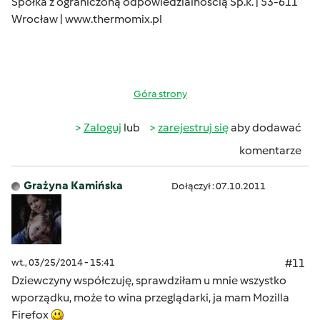
Spółka z ograniczoną odpowiedzialnością Sp.k. | 53-611
Wrocław |
www.thermomix.pl
Góra strony
Zaloguj
lub
zarejestruj się
aby dodawać
komentarze
Grażyna Kamińska
Dołączył : 07.10.2011
wt., 03/25/2014 - 15:41
#11
Dziewczyny współczuję, sprawdziłam u mnie wszystko
wporządku, może to wina przeglądarki, ja mam Mozilla
Firefox