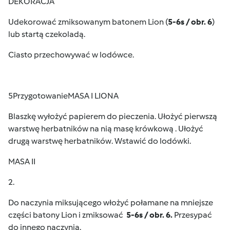
DEKORACJA
Udekorować zmiksowanym batonem Lion (
5-6s / obr. 6
)
lub startą czekoladą.
Ciasto przechowywać w lodówce.
5PrzygotowanieMASA I LIONA
Blaszkę wyłożyć papierem do pieczenia. Ułożyć pierwszą
warstwę herbatników na nią masę krówkową . Ułożyć
drugą warstwę herbatników. Wstawić do lodówki.
MASA II
2.
Do naczynia miksującego włożyć połamane na mniejsze
części batony Lion i zmiksować
5-6s / obr. 6.
Przesypać
do innego naczynia.