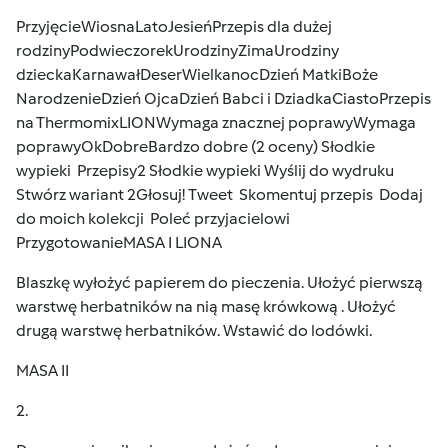
Przyjęcie
Wiosna
Lato
Jesień
Przepis dla dużej
rodziny
Podwieczorek
Urodziny
Zima
Urodziny
dziecka
Karnawał
Deser
Wielkanoc
Dzień Matki
Boże
Narodzenie
Dzień Ojca
Dzień Babci i Dziadka
Ciasto
Przepis
na Thermomix
LION
Wymaga znacznej poprawy
Wymaga
poprawy
Ok
Dobre
Bardzo dobre
(2 oceny)
Słodkie
wypieki
Przepisy
2
Słodkie wypieki
Wyślij do wydruku
Stwórz wariant
2Głosuj!
Tweet
Skomentuj przepis
Dodaj
do moich kolekcji
Poleć przyjacielowi
PrzygotowanieMASA I LIONA
Blaszkę wyłożyć papierem do pieczenia. Ułożyć pierwszą
warstwę herbatników na nią masę krówkową . Ułożyć
drugą warstwę herbatników. Wstawić do lodówki.
MASA II
2.