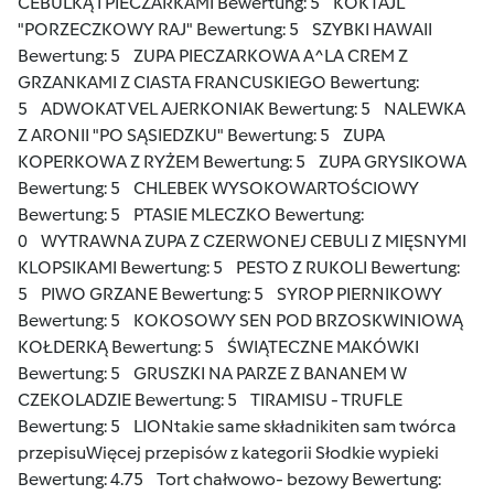
CEBULKĄ I PIECZARKAMI
Bewertung: 5
KOKTAJL
"PORZECZKOWY RAJ"
Bewertung: 5
SZYBKI HAWAII
Bewertung: 5
ZUPA PIECZARKOWA A^LA CREM Z
GRZANKAMI Z CIASTA FRANCUSKIEGO
Bewertung:
5
ADWOKAT VEL AJERKONIAK
Bewertung: 5
NALEWKA
Z ARONII "PO SĄSIEDZKU"
Bewertung: 5
ZUPA
KOPERKOWA Z RYŻEM
Bewertung: 5
ZUPA GRYSIKOWA
Bewertung: 5
CHLEBEK WYSOKOWARTOŚCIOWY
Bewertung: 5
PTASIE MLECZKO
Bewertung:
0
WYTRAWNA ZUPA Z CZERWONEJ CEBULI Z MIĘSNYMI
KLOPSIKAMI
Bewertung: 5
PESTO Z RUKOLI
Bewertung:
5
PIWO GRZANE
Bewertung: 5
SYROP PIERNIKOWY
Bewertung: 5
KOKOSOWY SEN POD BRZOSKWINIOWĄ
KOŁDERKĄ
Bewertung: 5
ŚWIĄTECZNE MAKÓWKI
Bewertung: 5
GRUSZKI NA PARZE Z BANANEM W
CZEKOLADZIE
Bewertung: 5
TIRAMISU - TRUFLE
Bewertung: 5
LION
takie same składniki
ten sam twórca
przepisu
Więcej przepisów z kategorii Słodkie wypieki
Bewertung: 4.75
Tort chałwowo- bezowy
Bewertung: