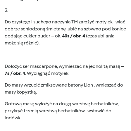
3.
Do czystego i suchego naczynia TM założyć motylek i wlać
dobrze schłodzoną śmietanę ,ubić na sztywno pod koniec
dodając cukier puder – ok.
40s / obr. 4
(czas ubijania
może się różnić).
Dołożyć ser mascarpone, wymieszać na jednolitą masę –
7s / obr. 4
. Wyciągnąć motylek.
Do masy wrzucić zmiksowane batony Lion , wmieszać do
masy kopystką.
Gotową masę wyłożyć na drugą warstwę herbatników,
przykryć trzecią warstwą herbatników , wstawić do
lodówki.