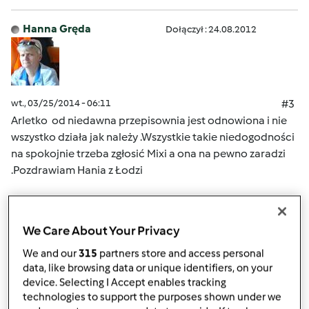
Hanna Gręda
Dołączył : 24.08.2012
wt., 03/25/2014 - 06:11
#3
Arletko od niedawna przepisownia jest odnowiona i nie
wszystko działa jak należy .Wszystkie takie niedogodności
na spokojnie trzeba zgłosić Mixi a ona na pewno zaradzi
.Pozdrawiam Hania z Łodzi
Góra strony
We Care About Your Privacy
Zaloguj
lub
zarejestruj się
aby dodawać
We and our
315
partners store and access personal
data, like browsing data or unique identifiers, on your
komentarze
device. Selecting I Accept enables tracking
technologies to support the purposes shown under we
monika6500
Dołączył : 10.03.2013