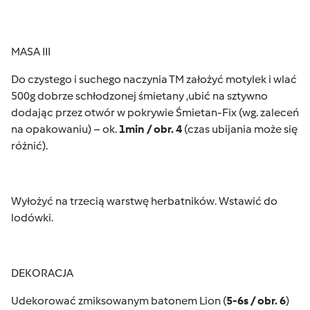
MASA III
Do czystego i suchego naczynia TM założyć motylek i wlać
500g dobrze schłodzonej śmietany ,ubić na sztywno
dodając przez otwór w pokrywie Śmietan-Fix (wg. zaleceń
na opakowaniu) – ok.
1min / obr. 4
(czas ubijania może się
różnić).
Wyłożyć na trzecią warstwę herbatników. Wstawić do
lodówki.
DEKORACJA
Udekorować zmiksowanym batonem Lion (
5-6s / obr. 6
)