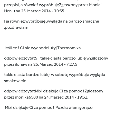
przepis
I ja również wypróbuję
Zgłoszony przez
Monia i
Heniu
na 25. Marzec 2014 - 10:55.
I ja również wypróbuję ,wygląda na bardzo smaczne
,pozdrawiam
—
Jeśli coś Ci nie wychodzi użyj Thermomixa
odpowiedz
cytat
5
takie ciasta bardzo lubię w
Zgłoszony
przez
ilonaw
na 25. Marzec 2014 - 7:27.5
takie ciasta bardzo lubię
w sobotę wypróbuje wygląda
smakowicie
odpowiedz
cytat
Mixi dziękuje Ci za pomoc !
Zgłoszony
przez
monika6500
na 24. Marzec 2014 - 19:31.
Mixi dziękuje Ci za pomoc !
Pozdrawiam gorąco