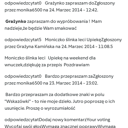
odpowiedz
cytat
0
Grażynko zapraszam do
Zgłoszony
przez
monika6500
na 24. Marzec 2014 - 12:42.
Grażynko
zapraszam do wypróbowania !
Mam
nadzieje,że będzie Wam smakować
odpowiedz
cytat
5
Moniczko ślinka leci Upiekę
Zgłoszony
przez
Grażyna Kamińska
na 24. Marzec 2014 - 11:08.5
Moniczko ślinka leci
Upiekę na weekend dla
wnuczek,dziękuję za przepis
Pozdrawiam
odpowiedz
cytat
0
Bardzo przepraszam za
Zgłoszony
przez
monika6500
na 23. Marzec 2014 - 23:02.
Bardzo przepraszam za dodatkowe znaki w polu
"Wskazówki" - to nie moje dzieło. Jutro poproszę o ich
usunięcie.
Proszę o wyrozumiałość
odpowiedz
cytat
Dodaj nowy komentarzYour voting
Wycofaj swój głos
Wymaga znacznej poprawy
Wymaga