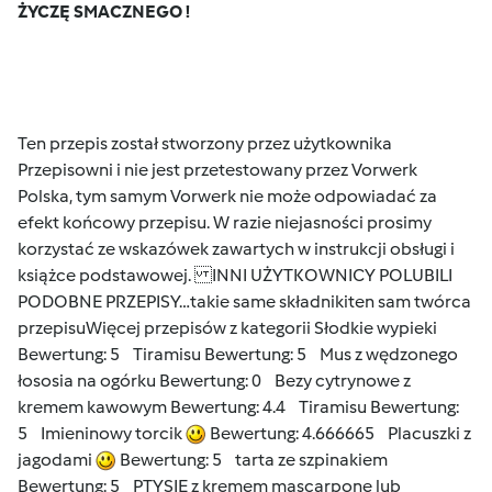
ŻYCZĘ SMACZNEGO !
Ten przepis został stworzony przez użytkownika
Przepisowni i nie jest przetestowany przez Vorwerk
Polska, tym samym Vorwerk nie może odpowiadać za
efekt końcowy przepisu. W razie niejasności prosimy
korzystać ze wskazówek zawartych w instrukcji obsługi i
książce podstawowej. INNI UŻYTKOWNICY POLUBILI
PODOBNE PRZEPISY…takie same składniki
ten sam twórca
przepisu
Więcej przepisów z kategorii Słodkie wypieki
Bewertung: 5
Tiramisu
Bewertung: 5
Mus z wędzonego
łososia na ogórku
Bewertung: 0
Bezy cytrynowe z
kremem kawowym
Bewertung: 4.4
Tiramisu
Bewertung:
5
Imieninowy torcik
Bewertung: 4.666665
Placuszki z
jagodami
Bewertung: 5
tarta ze szpinakiem
Bewertung: 5
PTYSIE z kremem mascarpone lub