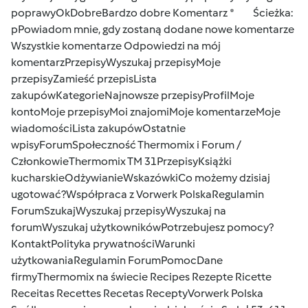
poprawy
Ok
Dobre
Bardzo dobre
Komentarz *
Ścieżka:
pPowiadom mnie, gdy zostaną dodane nowe komentarze
Wszystkie komentarze Odpowiedzi na mój
komentarz
Przepisy
Wyszukaj przepisy
Moje
przepisy
Zamieść przepis
Lista
zakupów
Kategorie
Najnowsze przepisy
Profil
Moje
konto
Moje przepisy
Moi znajomi
Moje komentarze
Moje
wiadomości
Lista zakupów
Ostatnie
wpisy
Forum
Społeczność Thermomix i Forum /
Członkowie
Thermomix TM 31
Przepisy
Książki
kucharskie
Odżywianie
Wskazówki
Co możemy dzisiaj
ugotować?
Współpraca z Vorwerk Polska
Regulamin
Forum
Szukaj
Wyszukaj przepisy
Wyszukaj na
forum
Wyszukaj użytkowników
Potrzebujesz pomocy?
Kontakt
Polityka prywatności
Warunki
użytkowania
Regulamin Forum
Pomoc
Dane
firmy
Thermomix na świecie
Recipes
Rezepte
Ricette
Receitas
Recettes
Recetas
Recepty
Vorwerk Polska