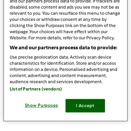
and our partners process data to provide. If trackers are
disabled, some content and ads you see may not be as
relevant to you. You can resurface this menu to change
your choices or withdraw consent at any time by
clicking the Show Purposes link on the bottom of the
wt., 03/25/2014 - 06:16
#4
webpage .Your choices will have effect within our
A jednak ktoś ma ten sam problem - myślałam,że to tylko
Website. For more details, refer to our Privacy Policy.
u mnie bo jak nie jestem zalogowana jest wszystko Ok a
We and our partners process data to provide:
jak tylko się zaloguje to przepisy wyglądają jak w wersji
Use precise geolocation data. Actively scan device
roboczej
characteristics for identification. Store and/or access
information on a device. Personalised advertising and
content, advertising and content measurement,
audience research and services development.
List of Partners (vendors)
Show Purposes
I Accept
Słabiutko widać więc na tych dwóch zdjęciach pozostane