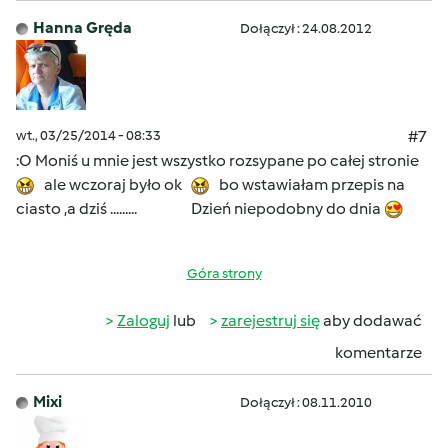
Hanna Gręda
Dołączył : 24.08.2012
wt., 03/25/2014 - 08:33
#7
:O Moniś u mnie jest wszystko rozsypane po całej stronie
ale wczoraj było ok
bo wstawiałam przepis na
ciasto ,a dziś ......... Dzień niepodobny do dnia
Góra strony
Zaloguj
lub
zarejestruj się
aby dodawać
komentarze
Mixi
Dołączył : 08.11.2010