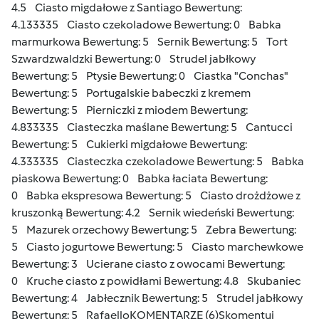
4.5
Ciasto migdałowe z Santiago
Bewertung:
4.133335
Ciasto czekoladowe
Bewertung: 0
Babka
marmurkowa
Bewertung: 5
Sernik
Bewertung: 5
Tort
Szwardzwaldzki
Bewertung: 0
Strudel jabłkowy
Bewertung: 5
Ptysie
Bewertung: 0
Ciastka "Conchas"
Bewertung: 5
Portugalskie babeczki z kremem
Bewertung: 5
Pierniczki z miodem
Bewertung:
4.833335
Ciasteczka maślane
Bewertung: 5
Cantucci
Bewertung: 5
Cukierki migdałowe
Bewertung:
4.333335
Ciasteczka czekoladowe
Bewertung: 5
Babka
piaskowa
Bewertung: 0
Babka łaciata
Bewertung:
0
Babka ekspresowa
Bewertung: 5
Ciasto drożdżowe z
kruszonką
Bewertung: 4.2
Sernik wiedeński
Bewertung:
5
Mazurek orzechowy
Bewertung: 5
Zebra
Bewertung:
5
Ciasto jogurtowe
Bewertung: 5
Ciasto marchewkowe
Bewertung: 3
Ucierane ciasto z owocami
Bewertung:
0
Kruche ciasto z powidłami
Bewertung: 4.8
Skubaniec
Bewertung: 4
Jabłecznik
Bewertung: 5
Strudel jabłkowy
Bewertung: 5
Rafaello
KOMENTARZE (6)Skomentuj