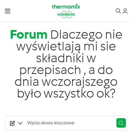
Przejdź do treści
Forum
Dlaczego nie
wyświetlają mi sie
składniki w
przepisach , a do
dnia wczorajszego
było wszystko ok?