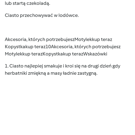
lub startą czekoladą.
Ciasto przechowywać w lodówce.
Akcesoria, których potrzebujesz
Motylek
kup teraz
Kopystka
kup teraz
10Akcesoria, których potrzebujesz
Motylek
kup teraz
Kopystka
kup teraz
Wskazówki
1. Ciasto najlepiej smakuje i kroi się na drugi dzień gdy
herbatniki zmiękną a masy ładnie zastygną.