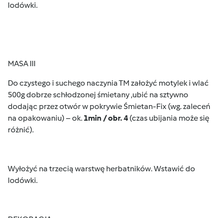
lodówki.
MASA III
Do czystego i suchego naczynia TM założyć motylek i wlać
500g dobrze schłodzonej śmietany ,ubić na sztywno
dodając przez otwór w pokrywie Śmietan-Fix (wg. zaleceń
na opakowaniu) – ok.
1min / obr. 4
(czas ubijania może się
różnić).
Wyłożyć na trzecią warstwę herbatników. Wstawić do
lodówki.