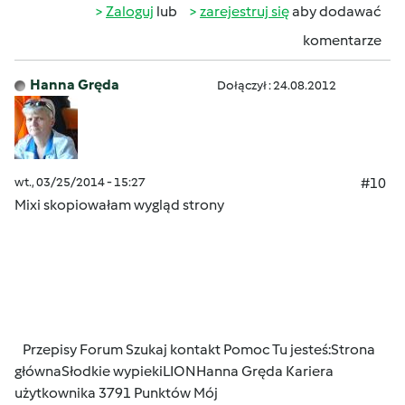
Zaloguj
lub
zarejestruj się
aby dodawać
komentarze
Hanna Gręda
Dołączył : 24.08.2012
wt., 03/25/2014 - 15:27
#10
Mixi skopiowałam wygląd strony
Przepisy
Forum
Szukaj
kontakt
Pomoc
Tu jesteś:
Strona
główna
Słodkie wypieki
LION
Hanna Gręda
Kariera
użytkownika 3791 Punktów
Mój