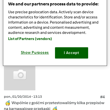
pon., 01/20/2014 - 13:07
#3
We and our partners process data to provide:
Stoły zastawione... Czekają na gości
Use precise geolocation data. Actively scan device
characteristics for identification. Store and/or access
information on a device. Personalised advertising and
Góra strony
content, advertising and content measurement,
audience research and services development.
Zaloguj
lub
zarejestruj się
aby dodawać
List of Partners (vendors)
komentarze
Show Purposes
I Accept
ElaK (niezweryfikowany)
pon., 01/20/2014 - 13:13
#4
Wspólnie z gośćmi przetestowaliśmy kilka przepisów
na karnawalowe przekąski