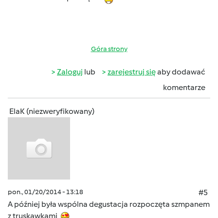
Góra strony
Zaloguj
lub
zarejestruj się
aby dodawać
komentarze
ElaK (niezweryfikowany)
pon., 01/20/2014 - 13:18
#5
A później była wspólna degustacja rozpoczęta szmpanem
z truskawkami