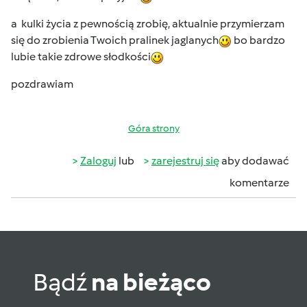
a kulki życia z pewnością zrobię, aktualnie przymierzam
się do zrobienia Twoich pralinek jaglanych
bo bardzo
lubie takie zdrowe słodkości
pozdrawiam
Góra strony
Zaloguj
lub
zarejestruj się
aby dodawać
komentarze
Bądź
na bieżąco