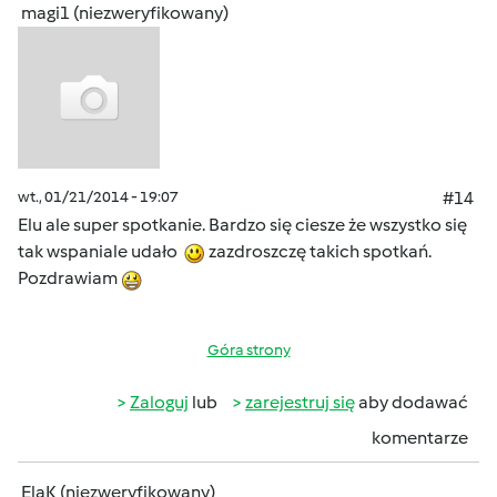
magi1 (niezweryfikowany)
wt., 01/21/2014 - 19:07
#14
Elu ale super spotkanie. Bardzo się ciesze że wszystko się
tak wspaniale udało
zazdroszczę takich spotkań.
Pozdrawiam
Góra strony
Zaloguj
lub
zarejestruj się
aby dodawać
komentarze
ElaK (niezweryfikowany)