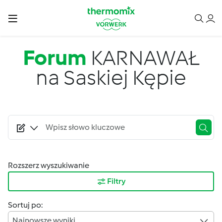
Przejdź do treści
Forum
KARNAWAŁ
na Saskiej Kępie
Rozszerz wyszukiwanie
Filtry
Sortuj po:
Najnowsze wyniki