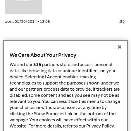
pon., 01/20/2014 - 13:05
#2
Góra strony
We Care About Your Privacy
Zaloguj
lub
zarejestruj się
aby dodawać
We and our
315
partners store and access personal
komentarze
data, like browsing data or unique identifiers, on your
device. Selecting I Accept enables tracking
technologies to support the purposes shown under we
ElaK (niezweryfikowany)
and our partners process data to provide. If trackers are
disabled, some content and ads you see may not be as
relevant to you. You can resurface this menu to change
your choices or withdraw consent at any time by
clicking the Show Purposes link on the bottom of the
webpage .Your choices will have effect within our
Website. For more details, refer to our Privacy Policy.