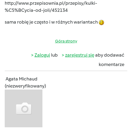
http://www.przepisownia.pl/przepisy/kulki-
%C5%BCycia-od-joli/452134
sama robię je często i w różnych wariantach
Góra strony
Zaloguj
lub
zarejestruj się
aby dodawać
komentarze
Agata Michaud
(niezweryfikowany)