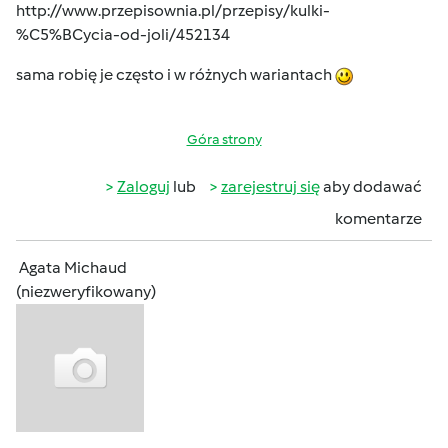
http://www.przepisownia.pl/przepisy/kulki-
%C5%BCycia-od-joli/452134
sama robię je często i w różnych wariantach
Góra strony
Zaloguj
lub
zarejestruj się
aby dodawać
komentarze
Agata Michaud
(niezweryfikowany)