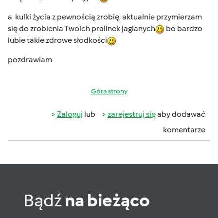
a kulki życia z pewnością zrobię, aktualnie przymierzam
się do zrobienia Twoich pralinek jaglanych
bo bardzo
lubie takie zdrowe słodkości
pozdrawiam
Góra strony
Zaloguj
lub
zarejestruj się
aby dodawać
komentarze
Bądź
na bieżąco