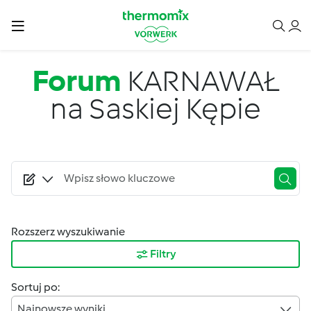
Przejdź do treści
Forum
KARNAWAŁ
na Saskiej Kępie
Rozszerz wyszukiwanie
Filtry
Sortuj po:
Najnowsze wyniki