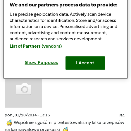
pon., 01/20/2014 - 13:07
#3
We and our partners process data to provide:
Stoły zastawione... Czekają na gości
Use precise geolocation data. Actively scan device
characteristics for identification. Store and/or access
information on a device. Personalised advertising and
Góra strony
content, advertising and content measurement,
audience research and services development.
Zaloguj
lub
zarejestruj się
aby dodawać
List of Partners (vendors)
komentarze
Show Purposes
I Accept
ElaK (niezweryfikowany)
pon., 01/20/2014 - 13:13
#4
Wspólnie z gośćmi przetestowaliśmy kilka przepisów
na karnawalowe przekąski