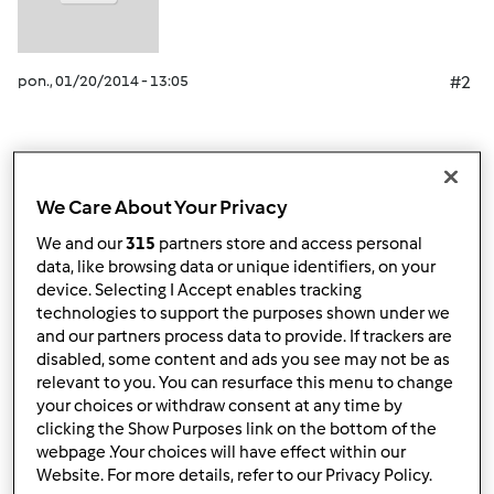
pon., 01/20/2014 - 13:05
#2
Góra strony
We Care About Your Privacy
Zaloguj
lub
zarejestruj się
aby dodawać
We and our
315
partners store and access personal
komentarze
data, like browsing data or unique identifiers, on your
device. Selecting I Accept enables tracking
technologies to support the purposes shown under we
ElaK (niezweryfikowany)
and our partners process data to provide. If trackers are
disabled, some content and ads you see may not be as
relevant to you. You can resurface this menu to change
your choices or withdraw consent at any time by
clicking the Show Purposes link on the bottom of the
webpage .Your choices will have effect within our
Website. For more details, refer to our Privacy Policy.