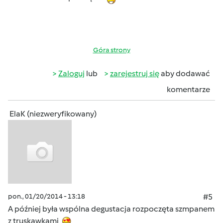
Góra strony
Zaloguj
lub
zarejestruj się
aby dodawać
komentarze
ElaK (niezweryfikowany)
pon., 01/20/2014 - 13:18
#5
A później była wspólna degustacja rozpoczęta szmpanem
z truskawkami