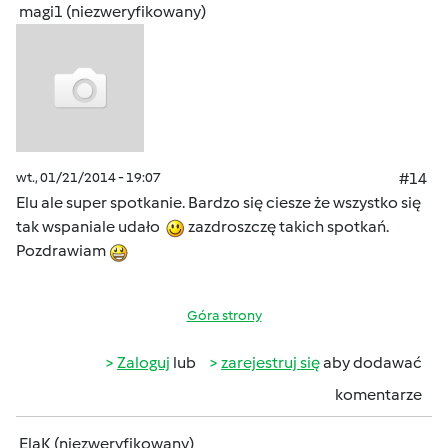
magi1 (niezweryfikowany)
wt., 01/21/2014 - 19:07
#14
Elu ale super spotkanie. Bardzo się ciesze że wszystko się
tak wspaniale udało
zazdroszczę takich spotkań.
Pozdrawiam
Góra strony
Zaloguj
lub
zarejestruj się
aby dodawać
komentarze
ElaK (niezweryfikowany)