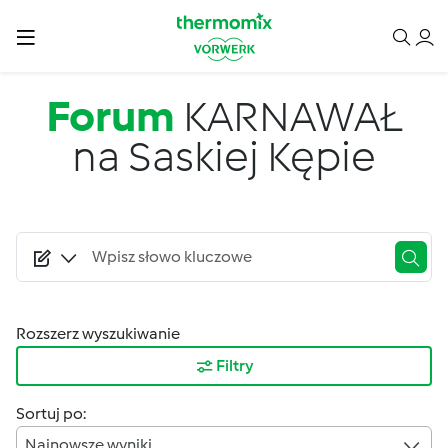
Przejdź do treści
Forum
KARNAWAŁ
na Saskiej Kępie
Rozszerz wyszukiwanie
Filtry
Sortuj po:
Najnowsze wyniki