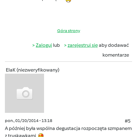
Góra strony
Zaloguj
lub
zarejestruj się
aby dodawać
komentarze
ElaK (niezweryfikowany)
pon., 01/20/2014 - 13:18
#5
A później była wspólna degustacja rozpoczęta szmpanem
z truskawkami