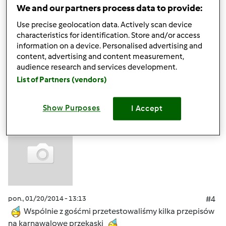
pon., 01/20/2014 - 13:07
#3
We and our partners process data to provide:
Stoły zastawione... Czekają na gości
Use precise geolocation data. Actively scan device
characteristics for identification. Store and/or access
information on a device. Personalised advertising and
Góra strony
content, advertising and content measurement,
audience research and services development.
Zaloguj
lub
zarejestruj się
aby dodawać
List of Partners (vendors)
komentarze
Show Purposes
I Accept
ElaK (niezweryfikowany)
pon., 01/20/2014 - 13:13
#4
Wspólnie z gośćmi przetestowaliśmy kilka przepisów
na karnawalowe przekąski