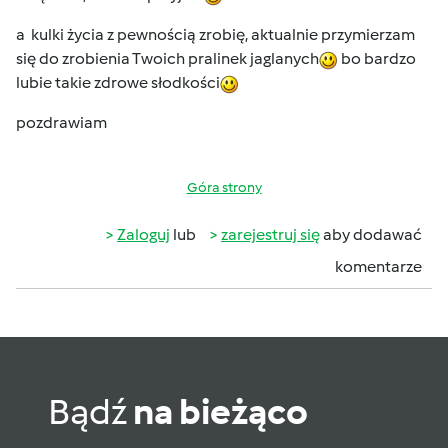
a kulki życia z pewnością zrobię, aktualnie przymierzam
się do zrobienia Twoich pralinek jaglanych
bo bardzo
lubie takie zdrowe słodkości
pozdrawiam
Góra strony
Zaloguj
lub
zarejestruj się
aby dodawać
komentarze
Bądź
na bieżąco