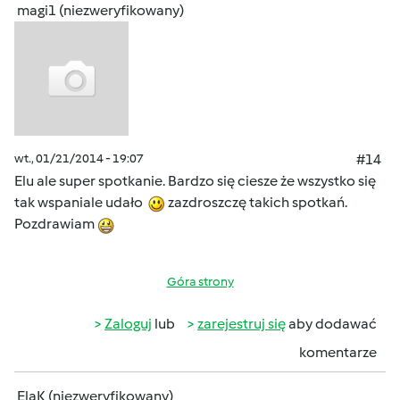
magi1 (niezweryfikowany)
wt., 01/21/2014 - 19:07
#14
Elu ale super spotkanie. Bardzo się ciesze że wszystko się
tak wspaniale udało
zazdroszczę takich spotkań.
Pozdrawiam
Góra strony
Zaloguj
lub
zarejestruj się
aby dodawać
komentarze
ElaK (niezweryfikowany)