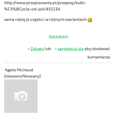
http://www.przepisownia.pl/przepisy/kulki-
%C5%BCycia-od-joli/452134
sama robię je często i w różnych wariantach
Góra strony
Zaloguj
lub
zarejestruj się
aby dodawać
komentarze
Agata Michaud
(niezweryfikowany)