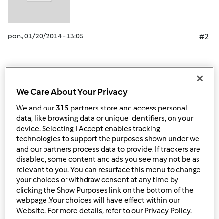
pon., 01/20/2014 - 13:05
#2
Góra strony
We Care About Your Privacy
Zaloguj
lub
zarejestruj się
aby dodawać
We and our
315
partners store and access personal
komentarze
data, like browsing data or unique identifiers, on your
device. Selecting I Accept enables tracking
technologies to support the purposes shown under we
ElaK (niezweryfikowany)
and our partners process data to provide. If trackers are
disabled, some content and ads you see may not be as
relevant to you. You can resurface this menu to change
your choices or withdraw consent at any time by
clicking the Show Purposes link on the bottom of the
webpage .Your choices will have effect within our
Website. For more details, refer to our Privacy Policy.