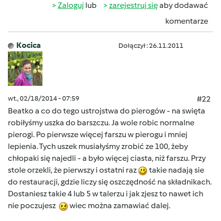
Zaloguj
lub
zarejestruj się
aby dodawać
komentarze
Kocica
Dołączył : 26.11.2011
wt., 02/18/2014 - 07:59
#22
Beatko a co do tego ustrojstwa do pierogów - na swięta
robiłyśmy uszka do barszczu. Ja wole robic normalne
pierogi. Po pierwsze więcej farszu w pierogu i mniej
lepienia. Tych uszek musiałyśmy zrobić ze 100, żeby
chłopaki się najedli - a było więcej ciasta, niż farszu. Przy
stole orzekli, że pierwszy i ostatni raz
takie nadają sie
do restauracji, gdzie liczy się oszczędność na składnikach.
Dostaniesz takie 4 lub 5 w talerzu i jak zjesz to nawet ich
nie poczujesz
wiec można zamawiać dalej.