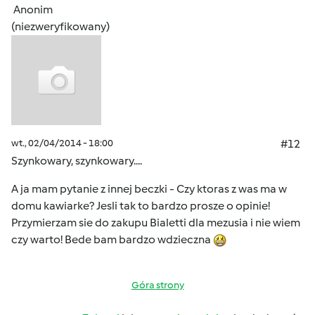
Anonim
(niezweryfikowany)
wt., 02/04/2014 - 18:00
#12
Szynkowary, szynkowary....
A ja mam pytanie z innej beczki - Czy ktoras z was ma w
domu kawiarke? Jesli tak to bardzo prosze o opinie!
Przymierzam sie do zakupu Bialetti dla mezusia i nie wiem
czy warto! Bede bam bardzo wdzieczna
Góra strony