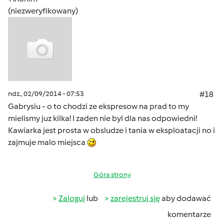
(niezweryfikowany)
ndz., 02/09/2014 - 07:53
#18
Gabrysiu - o to chodzi ze ekspresow na prad to my
mielismy juz kilka! I zaden nie byl dla nas odpowiedni!
Kawiarka jest prosta w obsludze i tania w eksploatacji no i
zajmuje malo miejsca
Góra strony
Zaloguj
lub
zarejestruj się
aby dodawać
komentarze