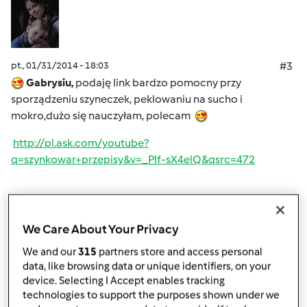
pt., 01/31/2014 - 18:03
#3
Gabrysiu,
podaję link bardzo pomocny przy
sporządzeniu szyneczek, peklowaniu na sucho i
mokro,dużo się nauczyłam, polecam
http://pl.ask.com/youtube?
q=szynkowar+przepisy&v=_Plf-sX4elQ&qsrc=472
Góra strony
We Care About Your Privacy
Zaloguj
lub
zarejestruj się
aby dodawać
We and our
315
partners store and access personal
komentarze
data, like browsing data or unique identifiers, on your
device. Selecting I Accept enables tracking
Anonim
technologies to support the purposes shown under we