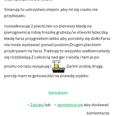
Smaruję to ustrojstwo olejem ,aby mi się ciasto nie
przyklejało.
rozwałkowuję 2 placki,ten co pierwszy kładę na
pierogownicę robię troszkę grubszy./w otworki łyżeczką
kładę farsz przygniatem lekko aby porobily się dołki.Farsz
nie może wystawać ponad poziom.Drugim plackiem
przykrywam na farsz .Traktuję to wszystko wałkiem.wtedy
się rozdzielają.Z całością nad gar z wodą i tam je po
prostu od razu wysypuję i
.Zanim zrobię drugą
porcję mam te gotowe.Idzi na prawdę szybko.
Góra strony
Zaloguj
lub
zarejestruj się
aby dodawać
komentarze