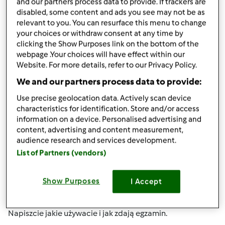
(niezweryfikowany)
and our partners process data to provide. If trackers are
disabled, some content and ads you see may not be as
relevant to you. You can resurface this menu to change
your choices or withdraw consent at any time by
clicking the Show Purposes link on the bottom of the
webpage .Your choices will have effect within our
Website. For more details, refer to our Privacy Policy.
We and our partners process data to provide:
pt., 01/31/2014 - 20:20
#4
Witajcie zakręcone szynkowarki
Use precise geolocation data. Actively scan device
characteristics for identification. Store and/or access
information on a device. Personalised advertising and
content, advertising and content measurement,
ale mnie nakręciłyście tym ,,sprzętem,,.
audience research and services development.
List of Partners (vendors)
zastanawiam się tylko nad poziomym ,z tego pionowego
tylko w workach trzeba przygotowywać ,bo inaczej się nie
wydostanie tego z dna. A taki z ,,wyciągnikiem,, kosztuje
Show Purposes
I Accept
199zl
Napiszcie jakie używacie i jak zdają egzamin.