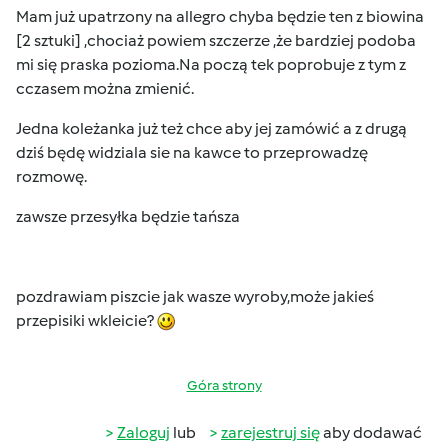
Mam już upatrzony na allegro chyba będzie ten z biowina
[2 sztuki] ,chociaż powiem szczerze ,że bardziej podoba
mi się praska pozioma.Na począ tek poprobuje z tym z
cczasem można zmienić.
Jedna koleżanka już też chce aby jej zamówić a z drugą
dziś będę widziala sie na kawce to przeprowadzę
rozmowę.
zawsze przesyłka będzie tańsza
pozdrawiam piszcie jak wasze wyroby,może jakieś
przepisiki wkleicie?
Góra strony
Zaloguj
lub
zarejestruj się
aby dodawać