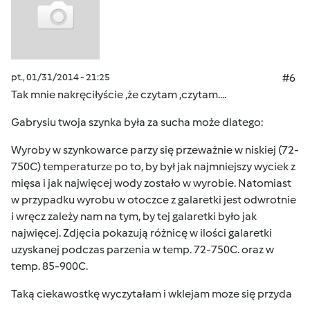
pt., 01/31/2014 - 21:25
#6
Tak mnie nakręciłyście ,że czytam ,czytam....
Gabrysiu twoja szynka była za sucha może dlatego:
Wyroby w szynkowarce parzy się przeważnie w niskiej (72-
750C) temperaturze po to, by był jak najmniejszy wyciek z
mięsa i jak najwięcej wody zostało w wyrobie. Natomiast
w przypadku wyrobu w otoczce z galaretki jest odwrotnie
i wręcz zależy nam na tym, by tej galaretki było jak
najwięcej. Zdjęcia pokazują różnicę w ilości galaretki
uzyskanej podczas parzenia w temp. 72-750C. oraz w
temp. 85-900C.
Taką ciekawostkę wyczytałam i wklejam moze się przyda