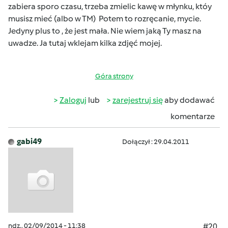
zabiera sporo czasu, trzeba zmielic kawę w młynku, któy
musisz mieć (albo w TM) Potem to rozręcanie, mycie.
Jedyny plus to , że jest mała. Nie wiem jaką Ty masz na
uwadze. Ja tutaj wklejam kilka zdjęć mojej.
Góra strony
Zaloguj
lub
zarejestruj się
aby dodawać
komentarze
gabi49
Dołączył : 29.04.2011
ndz., 02/09/2014 - 11:38
#20