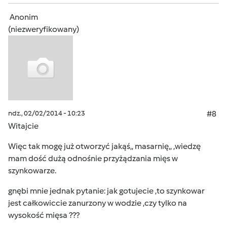
Anonim
(niezweryfikowany)
ndz., 02/02/2014 - 10:23
#8
Witajcie
Więc tak mogę już otworzyć jakąś,, masarnię,, ,wiedzę
mam dość dużą odnośnie przyżądzania mięs w
szynkowarze.
gnębi mnie jednak pytanie: jak gotujecie ,to szynkowar
jest całkowiccie zanurzony w wodzie ,czy tylko na
wysokość mięsa ???