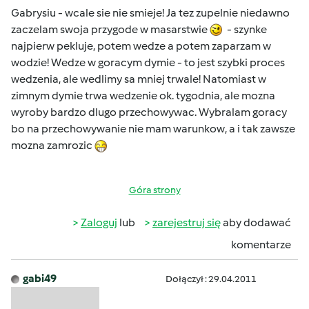
Gabrysiu - wcale sie nie smieje! Ja tez zupelnie niedawno
zaczelam swoja przygode w masarstwie
- szynke
najpierw pekluje, potem wedze a potem zaparzam w
wodzie! Wedze w goracym dymie - to jest szybki proces
wedzenia, ale wedlimy sa mniej trwale! Natomiast w
zimnym dymie trwa wedzenie ok. tygodnia, ale mozna
wyroby bardzo dlugo przechowywac. Wybralam goracy
bo na przechowywanie nie mam warunkow, a i tak zawsze
mozna zamrozic
Góra strony
Zaloguj
lub
zarejestruj się
aby dodawać
komentarze
gabi49
Dołączył : 29.04.2011