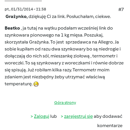
pt., 01/31/2014 - 21:38
#7
Grażynko,
dziękuję Ci za link. Posłuchałam, ciekwe.
Beatko
, ja tutaj na wątku podałam wcześniej link do
szynkowara pionowego na 1 kg mięsa. Poszukaj,
skorzystała Grażynka. To jest sprzedawca na Allegro. Ja
sobie kupiłam od razu dwa szynkowary bo są niedrogie i
dołączają do nich sól, mieszankę ziołową , termometr i
woreczki. To są szynkowary z woreczkami i równie dobrze
się spisują. Już robiłam kilka razy. Termometr moim
zdaniem jest niezbędny żeby utrzymać właściwą
temperaturę.
Góra strony
Zaloguj
lub
zarejestruj się
aby dodawać
komentarze