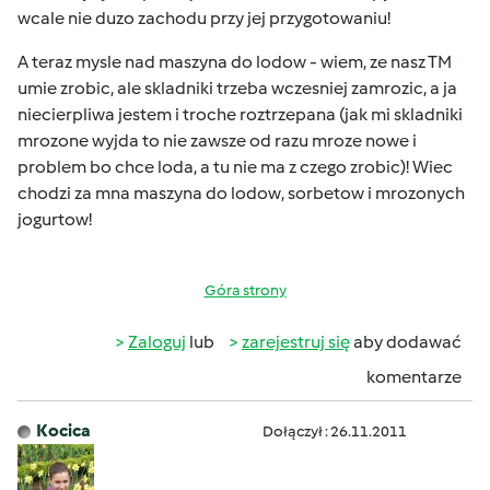
wcale nie duzo zachodu przy jej przygotowaniu!
A teraz mysle nad maszyna do lodow - wiem, ze nasz TM
umie zrobic, ale skladniki trzeba wczesniej zamrozic, a ja
niecierpliwa jestem i troche roztrzepana (jak mi skladniki
mrozone wyjda to nie zawsze od razu mroze nowe i
problem bo chce loda, a tu nie ma z czego zrobic)! Wiec
chodzi za mna maszyna do lodow, sorbetow i mrozonych
jogurtow!
Góra strony
Zaloguj
lub
zarejestruj się
aby dodawać
komentarze
Kocica
Dołączył : 26.11.2011