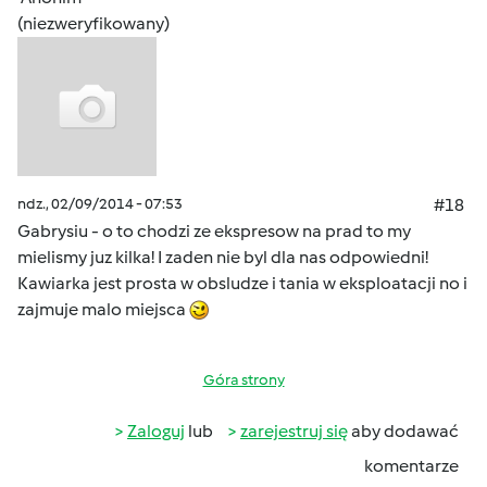
(niezweryfikowany)
ndz., 02/09/2014 - 07:53
#18
Gabrysiu - o to chodzi ze ekspresow na prad to my
mielismy juz kilka! I zaden nie byl dla nas odpowiedni!
Kawiarka jest prosta w obsludze i tania w eksploatacji no i
zajmuje malo miejsca
Góra strony
Zaloguj
lub
zarejestruj się
aby dodawać
komentarze