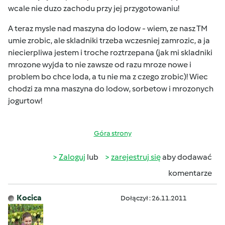
wcale nie duzo zachodu przy jej przygotowaniu!
A teraz mysle nad maszyna do lodow - wiem, ze nasz TM
umie zrobic, ale skladniki trzeba wczesniej zamrozic, a ja
niecierpliwa jestem i troche roztrzepana (jak mi skladniki
mrozone wyjda to nie zawsze od razu mroze nowe i
problem bo chce loda, a tu nie ma z czego zrobic)! Wiec
chodzi za mna maszyna do lodow, sorbetow i mrozonych
jogurtow!
Góra strony
Zaloguj
lub
zarejestruj się
aby dodawać
komentarze
Kocica
Dołączył : 26.11.2011