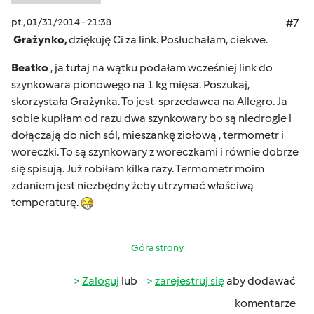
pt., 01/31/2014 - 21:38
#7
Grażynko,
dziękuję Ci za link. Posłuchałam, ciekwe.
Beatko
, ja tutaj na wątku podałam wcześniej link do
szynkowara pionowego na 1 kg mięsa. Poszukaj,
skorzystała Grażynka. To jest sprzedawca na Allegro. Ja
sobie kupiłam od razu dwa szynkowary bo są niedrogie i
dołączają do nich sól, mieszankę ziołową , termometr i
woreczki. To są szynkowary z woreczkami i równie dobrze
się spisują. Już robiłam kilka razy. Termometr moim
zdaniem jest niezbędny żeby utrzymać właściwą
temperaturę.
Góra strony
Zaloguj
lub
zarejestruj się
aby dodawać
komentarze