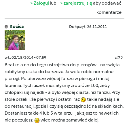
Zaloguj
lub
zarejestruj się
aby dodawać
komentarze
Kocica
Dołączył : 26.11.2011
wt., 02/18/2014 - 07:59
#22
Beatko a co do tego ustrojstwa do pierogów - na swięta
robiłyśmy uszka do barszczu. Ja wole robic normalne
pierogi. Po pierwsze więcej farszu w pierogu i mniej
lepienia. Tych uszek musiałyśmy zrobić ze 100, żeby
chłopaki się najedli - a było więcej ciasta, niż farszu. Przy
stole orzekli, że pierwszy i ostatni raz
takie nadają sie
do restauracji, gdzie liczy się oszczędność na składnikach.
Dostaniesz takie 4 lub 5 w talerzu i jak zjesz to nawet ich
nie poczujesz
wiec można zamawiać dalej.