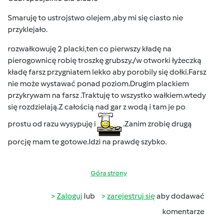
Smaruję to ustrojstwo olejem ,aby mi się ciasto nie
przyklejało.
rozwałkowuję 2 placki,ten co pierwszy kładę na
pierogownicę robię troszkę grubszy./w otworki łyżeczką
kładę farsz przygniatem lekko aby porobily się dołki.Farsz
nie może wystawać ponad poziom.Drugim plackiem
przykrywam na farsz .Traktuję to wszystko wałkiem.wtedy
się rozdzielają.Z całością nad gar z wodą i tam je po
prostu od razu wysypuję i
.Zanim zrobię drugą
porcję mam te gotowe.Idzi na prawdę szybko.
Góra strony
Zaloguj
lub
zarejestruj się
aby dodawać
komentarze