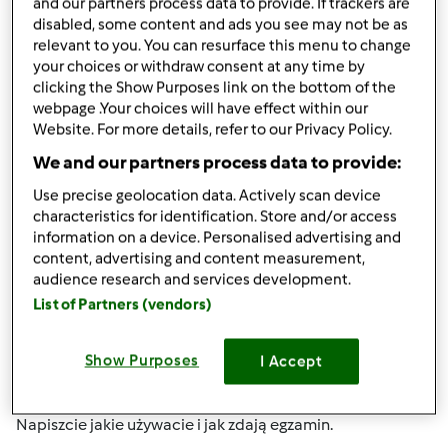
(niezweryfikowany)
and our partners process data to provide. If trackers are
disabled, some content and ads you see may not be as
relevant to you. You can resurface this menu to change
your choices or withdraw consent at any time by
clicking the Show Purposes link on the bottom of the
webpage .Your choices will have effect within our
Website. For more details, refer to our Privacy Policy.
We and our partners process data to provide:
pt., 01/31/2014 - 20:20
#4
Witajcie zakręcone szynkowarki
Use precise geolocation data. Actively scan device
characteristics for identification. Store and/or access
information on a device. Personalised advertising and
content, advertising and content measurement,
ale mnie nakręciłyście tym ,,sprzętem,,.
audience research and services development.
List of Partners (vendors)
zastanawiam się tylko nad poziomym ,z tego pionowego
tylko w workach trzeba przygotowywać ,bo inaczej się nie
wydostanie tego z dna. A taki z ,,wyciągnikiem,, kosztuje
Show Purposes
I Accept
199zl
Napiszcie jakie używacie i jak zdają egzamin.