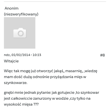
Anonim
(niezweryfikowany)
ndz., 02/02/2014 - 10:23
#8
Witajcie
Więc tak mogę już otworzyć jakąś,, masarnię,, ,wiedzę
mam dość dużą odnośnie przyżądzania mięs w
szynkowarze.
gnębi mnie jednak pytanie: jak gotujecie ,to szynkowar
jest całkowiccie zanurzony w wodzie ,czy tylko na
wysokość mięsa ???