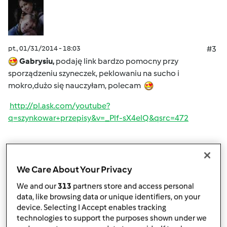
pt., 01/31/2014 - 18:03
#3
Gabrysiu,
podaję link bardzo pomocny przy
sporządzeniu szyneczek, peklowaniu na sucho i
mokro,dużo się nauczyłam, polecam
http://pl.ask.com/youtube?
q=szynkowar+przepisy&v=_Plf-sX4elQ&qsrc=472
Góra strony
We Care About Your Privacy
Zaloguj
lub
zarejestruj się
aby dodawać
We and our
313
partners store and access personal
komentarze
data, like browsing data or unique identifiers, on your
device. Selecting I Accept enables tracking
Anonim
technologies to support the purposes shown under we