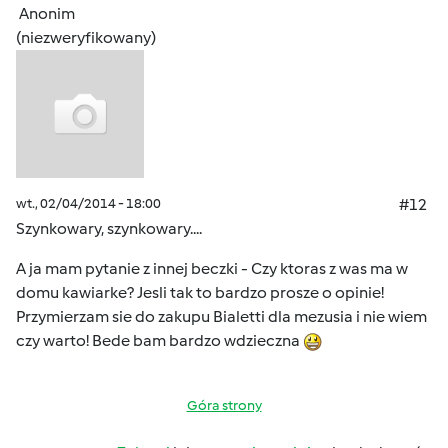
Anonim
(niezweryfikowany)
wt., 02/04/2014 - 18:00
#12
Szynkowary, szynkowary....
A ja mam pytanie z innej beczki - Czy ktoras z was ma w
domu kawiarke? Jesli tak to bardzo prosze o opinie!
Przymierzam sie do zakupu Bialetti dla mezusia i nie wiem
czy warto! Bede bam bardzo wdzieczna
Góra strony