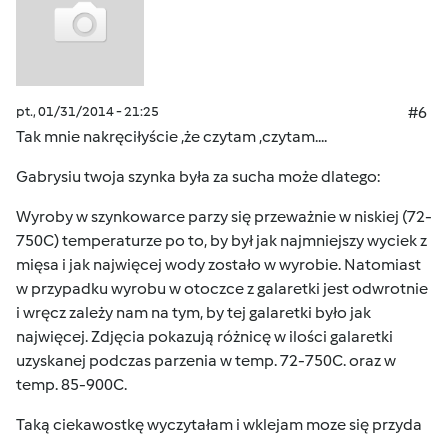
pt., 01/31/2014 - 21:25
#6
Tak mnie nakręciłyście ,że czytam ,czytam....
Gabrysiu twoja szynka była za sucha może dlatego:
Wyroby w szynkowarce parzy się przeważnie w niskiej (72-
750C) temperaturze po to, by był jak najmniejszy wyciek z
mięsa i jak najwięcej wody zostało w wyrobie. Natomiast
w przypadku wyrobu w otoczce z galaretki jest odwrotnie
i wręcz zależy nam na tym, by tej galaretki było jak
najwięcej. Zdjęcia pokazują różnicę w ilości galaretki
uzyskanej podczas parzenia w temp. 72-750C. oraz w
temp. 85-900C.
Taką ciekawostkę wyczytałam i wklejam moze się przyda