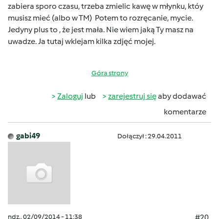
zabiera sporo czasu, trzeba zmielic kawę w młynku, któy
musisz mieć (albo w TM) Potem to rozręcanie, mycie.
Jedyny plus to , że jest mała. Nie wiem jaką Ty masz na
uwadze. Ja tutaj wklejam kilka zdjęć mojej.
Góra strony
Zaloguj
lub
zarejestruj się
aby dodawać
komentarze
gabi49
Dołączył : 29.04.2011
ndz., 02/09/2014 - 11:38
#20