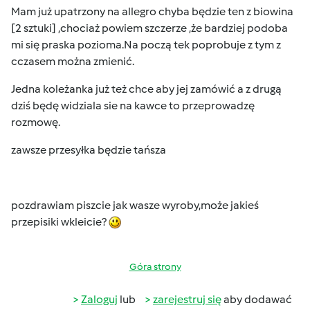
Mam już upatrzony na allegro chyba będzie ten z biowina
[2 sztuki] ,chociaż powiem szczerze ,że bardziej podoba
mi się praska pozioma.Na począ tek poprobuje z tym z
cczasem można zmienić.
Jedna koleżanka już też chce aby jej zamówić a z drugą
dziś będę widziala sie na kawce to przeprowadzę
rozmowę.
zawsze przesyłka będzie tańsza
pozdrawiam piszcie jak wasze wyroby,może jakieś
przepisiki wkleicie?
Góra strony
Zaloguj
lub
zarejestruj się
aby dodawać