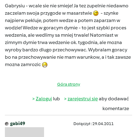
Gabrysiu - wcale sie nie smieje! Ja tez zupelnie niedawno
zaczelam swoja przygode w masarstwie
- szynke
najpierw pekluje, potem wedze a potem zaparzam w
wodzie! Wedze w goracym dymie - to jest szybki proces
wedzenia, ale wedlimy sa mniej trwale! Natomiast w
zimnym dymie trwa wedzenie ok. tygodnia, ale mozna
wyroby bardzo dlugo przechowywac. Wybralam goracy
bo na przechowywanie nie mam warunkow, a i tak zawsze
mozna zamrozic
Góra strony
Zaloguj
lub
zarejestruj się
aby dodawać
komentarze
gabi49
Dołączył : 29.04.2011