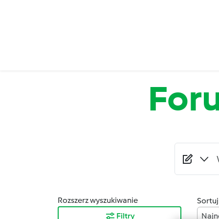
Przejdź do treści
For
Rozszerz wyszukiwanie
Sortuj
Filtry
Najn