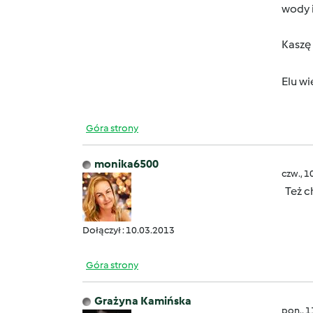
wody i
Kaszę 
Elu wi
Góra strony
monika6500
czw., 1
Też c
Dołączył : 10.03.2013
Góra strony
Grażyna Kamińska
pon., 