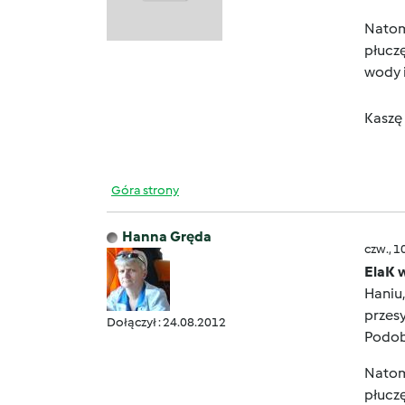
Natom
płuczę
wody i
Kaszę 
Góra strony
Hanna Gręda
czw., 1
ElaK 
Haniu
przesy
Dołączył : 24.08.2012
Podobn
Natom
płuczę