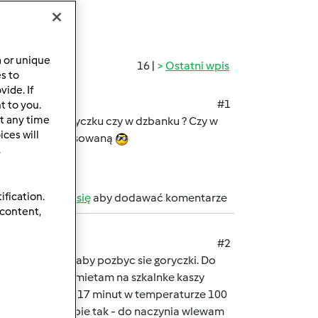
a or unique
16 |
Ostatni wpis
es to
ide. If
#1
t to you.
t any time
mixsiu?Na koszyczku czy w dzbanku ? Czy w
ces will
 łopatologię stosowaną
.
ification.
b
zarejestruj się
aby dodawać komentarze
 content,
#2
elac wrzatkiem aby pozbyc sie goryczki. Do
 - jak dobrze pamietam na szkalnke kaszy
czynia. Gotowac 17 minut w temperaturze 100
reczkach i robie tak - do naczynia wlewam