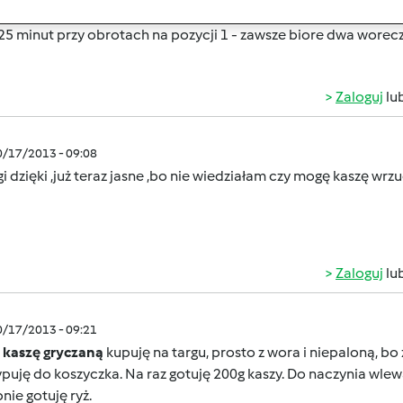
 wody, daje troszku soli i w koszyczku umieszczam kasze w wo
25 minut przy obrotach na pozycji 1 - zawsze biore dwa worecz
Zaloguj
lu
0/17/2013 - 09:08
i dzięki ,już teraz jasne ,bo nie wiedziałam czy mogę kaszę wrz
Zaloguj
lu
0/17/2013 - 09:21
,
kaszę gryczaną
kupuję na targu, prosto z wora i niepaloną, b
puję do koszyczka. Na raz gotuję 200g kaszy. Do naczynia wl
ie gotuję ryż.