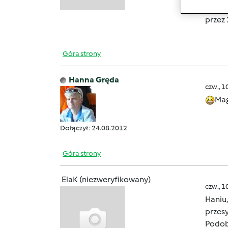
1000 g
przez 
Góra strony
Hanna Gręda
czw., 1
Mag
Dołączył : 24.08.2012
Góra strony
ElaK (niezweryfikowany)
czw., 1
Haniu
przesy
Podobn