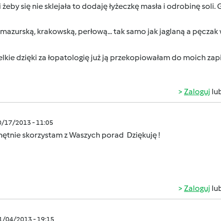
 żeby się nie sklejała to dodaję łyżeczkę masła i odrobinę soli.
mazurską, krakowską, perłową... tak samo jak jaglaną a pęczak
elkie dzięki za łopatologię już ją przekopiowałam do moich za
Zaloguj
lu
0/17/2013 - 11:05
hętnie skorzystam z Waszych porad
Dziękuję !
Zaloguj
lu
11/04/2013 - 19:15