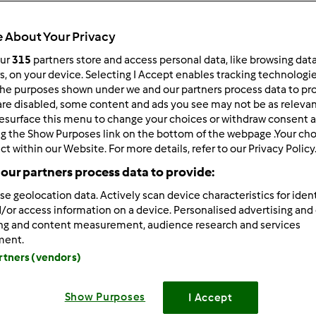
 About Your Privacy
our
315
partners store and access personal data, like browsing dat
rs, on your device. Selecting I Accept enables tracking technologi
he purposes shown under we and our partners process data to prov
0/17/2013 - 05:19
are disabled, some content and ads you see may not be as relevan
esurface this menu to change your choices or withdraw consent a
am dziewczyny mam pytanie jak ugotować :O kaszę jaglaną w 
ng the Show Purposes link on the bottom of the webpage .Your choi
sam sposób gotować gryczankę lub pęczak?Zastosujcie proszę
ct within our Website. For more details, refer to our Privacy Policy
our partners process data to provide:
se geolocation data. Actively scan device characteristics for ident
Zaloguj
lu
/or access information on a device. Personalised advertising and
ing and content measurement, audience research and services
ment.
0/17/2013 - 06:57
artners (vendors)
juz pisze
kasza jaglana - kasze przeplukac zimna woda i prz
ia wlac potrzebna ilosc wody - na opakowaniu jest instrukcja
eba 2 szklanki wody, wode mozna osolic i wrzucic kasze do na
Show Purposes
I Accept
i obroty na poz. 1. Kasza gryczana - ja kupuje kasze w wo