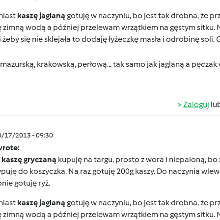
iast
kaszę jaglaną
gotuję w naczyniu, bo jest tak drobna, że pr
 zimną wodą a później przelewam wrzątkiem na gęstym sitku. N
 żeby się nie sklejała to dodaję łyżeczkę masła i odrobinę soli.
mazurską, krakowską, perłową... tak samo jak jaglaną a pęczak
Zaloguj
lu
0/17/2013 - 09:30
wrote:
,
kaszę gryczaną
kupuję na targu, prosto z wora i niepaloną, b
puję do koszyczka. Na raz gotuję 200g kaszy. Do naczynia wl
ie gotuję ryż.
iast
kaszę jaglaną
gotuję w naczyniu, bo jest tak drobna, że pr
 zimną wodą a później przelewam wrzątkiem na gęstym sitku. N