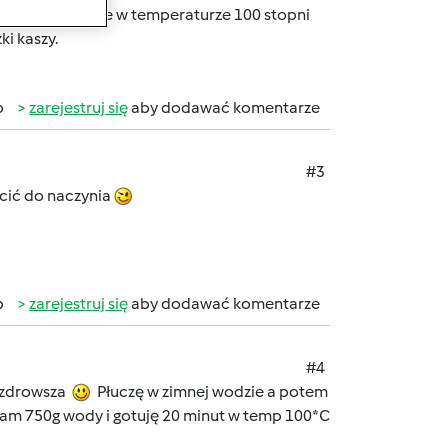
reczkach. Gotuje w temperaturze 100 stopni
ki kaszy.
b
zarejestruj się
aby dodawać komentarze
#3
ucić do naczynia
b
zarejestruj się
aby dodawać komentarze
#4
o zdrowsza
Płuczę w zimnej wodzie a potem
ewam 750g wody i gotuję 20 minut w temp 100*C