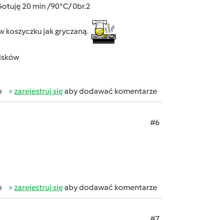
 Gotuję 20 min /90*C/ 0br.2
 w koszyczku jak gryczaną.
pisków
b
zarejestruj się
aby dodawać komentarze
#6
b
zarejestruj się
aby dodawać komentarze
#7