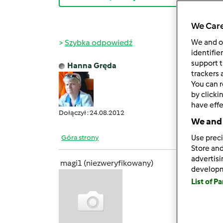
We Care
Szybka odpowiedź
We and 
identifie
support t
Hanna Gręda
czw., 1
trackers 
You can r
Wit
by clicki
taki 
have effe
Dołączył : 24.08.2012
We and 
Góra strony
Use preci
Store and
advertis
magi1 (niezweryfikowany)
develop
czw., 1
List of P
Haniu 
naczyn
potrz
stopn