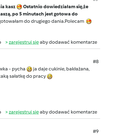
ia kasz
Ostatnio dowiedziałam się,że
kaszą, po 5 minutach jest gotowa do
 ugotowałam do drugiego dania.Polecam
b
zarejestruj się
aby dodawać komentarze
#8
wka - pycha
ja daje cukinie, bakłażana,
taką sałatkę do pracy
b
zarejestruj się
aby dodawać komentarze
#9