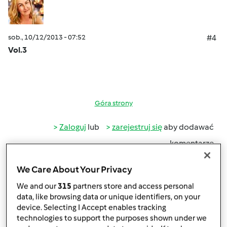
sob., 10/12/2013 - 07:52
#4
Vol.3
Góra strony
Zaloguj
lub
zarejestruj się
aby dodawać
komentarze
monika6500
We Care About Your Privacy
Dołączył : 10.03.2013
We and our
315
partners store and access personal
data, like browsing data or unique identifiers, on your
device. Selecting I Accept enables tracking
technologies to support the purposes shown under we
sob., 10/12/2013 - 07:52
#5