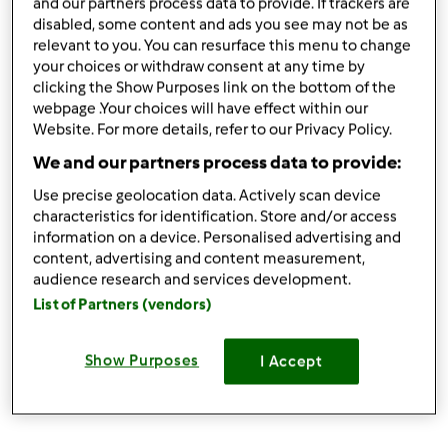
and our partners process data to provide. If trackers are
Vol.4
disabled, some content and ads you see may not be as
relevant to you. You can resurface this menu to change
your choices or withdraw consent at any time by
clicking the Show Purposes link on the bottom of the
webpage .Your choices will have effect within our
Góra strony
Website. For more details, refer to our Privacy Policy.
We and our partners process data to provide:
Zaloguj
lub
zarejestruj się
aby dodawać
Use precise geolocation data. Actively scan device
komentarze
characteristics for identification. Store and/or access
information on a device. Personalised advertising and
monika6500
Dołączył : 10.03.2013
content, advertising and content measurement,
audience research and services development.
List of Partners (vendors)
sob., 10/12/2013 - 07:52
#6
Show Purposes
I Accept
Vol.5