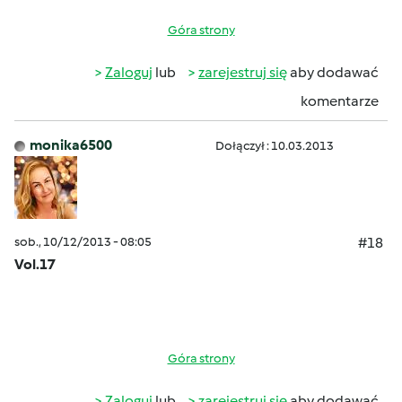
Góra strony
Zaloguj
lub
zarejestruj się
aby dodawać
komentarze
monika6500
Dołączył : 10.03.2013
sob., 10/12/2013 - 08:05
#18
Vol.17
Góra strony
Zaloguj
lub
zarejestruj się
aby dodawać