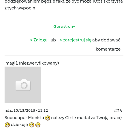
podziękowaniem będzie fakt, że być może Ktoś skorzysta
z tych wypocin
Góra strony
Zaloguj
lub
zarejestruj się
aby dodawać
komentarze
magi1 (niezweryfikowany)
ndz., 10/13/2013 - 12:12
#36
Suuuuuper Monisiu
nalezy Ci się medal za Twoją pracę
dziekuję