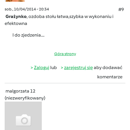
sob., 10/04/2014 - 20:34
#9
Grażynko
, ozdoba stołu łatwa,szybka w wykonaniu i
efektowna
I do zjedzenia....
Góra strony
Zaloguj
lub
zarejestruj się
aby dodawać
komentarze
malgorzata 12
(niezweryfikowany)