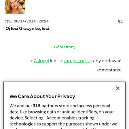
czw., 08/14/2014 - 20:24
#4
Oj leci Grażynko, leci
Góra strony
Zaloguj
lub
zarejestruj się
aby dodawać
komentarze
monika6500
Dołączył : 10.03.2013
We Care About Your Privacy
We and our
315
partners store and access personal
data, like browsing data or unique identifiers, on your
sob., 10/04/2014 - 04:16
#5
device. Selecting I Accept enables tracking
Vol.152
technologies to support the purposes shown under we