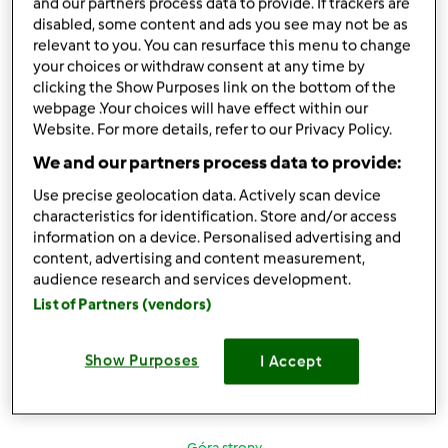
and our partners process data to provide. If trackers are
disabled, some content and ads you see may not be as
relevant to you. You can resurface this menu to change
your choices or withdraw consent at any time by
Góra strony
clicking the Show Purposes link on the bottom of the
webpage .Your choices will have effect within our
Zaloguj
lub
zarejestruj się
aby dodawać
Website. For more details, refer to our Privacy Policy.
komentarze
We and our partners process data to provide:
Use precise geolocation data. Actively scan device
monika6500
Dołączył : 10.03.2013
characteristics for identification. Store and/or access
information on a device. Personalised advertising and
content, advertising and content measurement,
audience research and services development.
List of Partners (vendors)
sob., 10/04/2014 - 04:38
#6
Vol.153
Show Purposes
I Accept
Góra strony