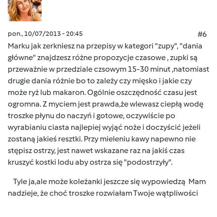
pon., 10/07/2013 - 20:45
#6
Marku jak zerkniesz na przepisy w kategori "zupy", "dania
główne" znajdzesz różne propozycje czasowe , zupki są
przeważnie w przedziale czsowym 15-30 minut ,natomiast
drugie dania różnie bo to zależy czy mięsko i jakie czy
może ryż lub makaron. Ogólnie oszczędność czasu jest
ogromna. Z myciem jest prawda,że wlewasz ciepłą wodę
troszke płynu do naczyń i gotowe, oczywiście po
wyrabianiu ciasta najlepiej wyjąć noże i doczyścić jeżeli
zostaną jakieś resztki. Przy mieleniu kawy napewno nie
stępisz ostrzy, jest nawet wskazane raz na jakiś czas
kruszyć kostki lodu aby ostrza się "podostrzyły".
Tyle ja,ale może koleżanki jeszcze się wypowiedzą
Mam
nadzieje, że choć troszke rozwiałam Twoje wątpliwości