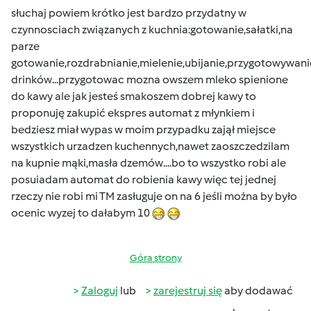
słuchaj powiem krótko jest bardzo przydatny w
czynnosciach związanych z kuchnia:gotowanie,sałatki,na
parze
gotowanie,rozdrabnianie,mielenie,ubijanie,przygotowywani
drinków...przygotowac mozna owszem mleko spienione
do kawy ale jak jesteś smakoszem dobrej kawy to
proponuję zakupić ekspres automat z młynkiem i
bedziesz miał wypas w moim przypadku zajął miejsce
wszystkich urzadzen kuchennych,nawet zaoszczedzilam
na kupnie mąki,masła dzemów....bo to wszystko robi ale
posuiadam automat do robienia kawy więc tej jednej
rzeczy nie robi mi TM zasługuje on na 6 jeśli można by było
ocenic wyzej to dałabym 10
Góra strony
Zaloguj
lub
zarejestruj się
aby dodawać