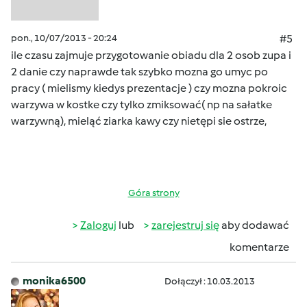
pon., 10/07/2013 - 20:24
#5
ile czasu zajmuje przygotowanie obiadu dla 2 osob zupa i
2 danie czy naprawde tak szybko mozna go umyc po
pracy ( mielismy kiedys prezentacje ) czy mozna pokroic
warzywa w kostke czy tylko zmiksować( np na sałatke
warzywną), mieląć ziarka kawy czy nietępi sie ostrze,
Góra strony
Zaloguj
lub
zarejestruj się
aby dodawać
komentarze
monika6500
Dołączył : 10.03.2013