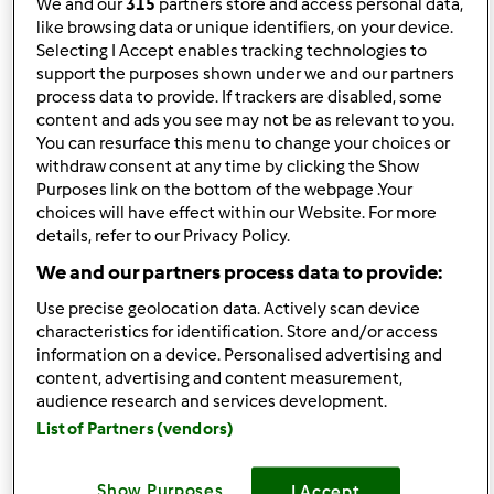
We and our
315
partners store and access personal data,
like browsing data or unique identifiers, on your device.
Selecting I Accept enables tracking technologies to
pon., 10/07/2013 - 19:46
#3
support the purposes shown under we and our partners
Witajcie
process data to provide. If trackers are disabled, some
content and ads you see may not be as relevant to you.
Jestem zainteresowany kupnem Thermomix ale miewam
You can resurface this menu to change your choices or
tez i wątpliwosci
withdraw consent at any time by clicking the Show
Purposes link on the bottom of the webpage .Your
Pozdrawiam marek199
choices will have effect within our Website. For more
details, refer to our Privacy Policy.
Góra strony
We and our partners process data to provide:
Use precise geolocation data. Actively scan device
Zaloguj
lub
zarejestruj się
aby dodawać
characteristics for identification. Store and/or access
komentarze
information on a device. Personalised advertising and
content, advertising and content measurement,
audience research and services development.
monika6500
Dołączył : 10.03.2013
List of Partners (vendors)
Show Purposes
I Accept