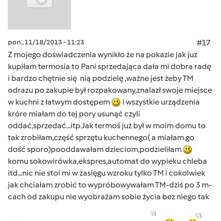
pon., 11/18/2013 - 11:23
#17
Z mojego doświadczenia wynikło że na pokazie jak juz
kupiłam termosia to Pani sprzedająca dała mi dobra radę
i bardzo chętnie się nią podzielę ,ważne jest żeby TM
odrazu po zakupie był rozpakowany,znalazł swoje miejsce
w kuchni z łatwym dostępem
i wszystkie urządzenia
króre miałam do tej pory usunąć czyli
oddać,sprzedać...itp.Jak termoś już był w moim domu to
tak zrobiłam,część sprzętu kuchennego( a miałam go
dość sporo)pooddawałam dzieciom,podzieliłam
komu sokowirówka,ekspres,automat do wypieku chleba
itd...nic nie stoi mi w zasięgu wzroku tylko TM i cokolwiek
jak chciałam zrobić to wypróbowywałam TM-dziś po 3 m-
cach od zakupu nie wyobrażam sobie życia bez niego tak