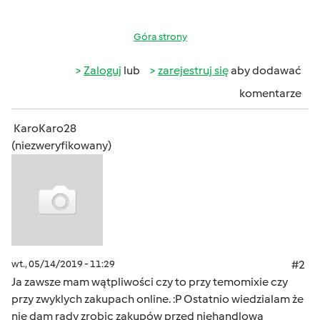
Góra strony
Zaloguj
lub
zarejestruj się
aby dodawać
komentarze
KaroKaro28
(niezweryfikowany)
wt., 05/14/2019 - 11:29
#2
Ja zawsze mam wątpliwości czy to przy temomixie czy
przy zwyklych zakupach online. :P Ostatnio wiedzialam że
nie dam rady zrobic zakupów przed niehandlową