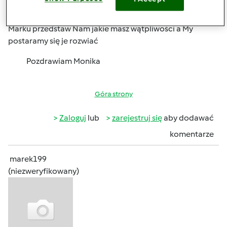
pon., 10/07/2013 - 19:56
#4
Marku przedstaw Nam jakie masz wątpliwości a My
postaramy się je rozwiać
Pozdrawiam Monika
Góra strony
Zaloguj
lub
zarejestruj się
aby dodawać
komentarze
marek199
(niezweryfikowany)