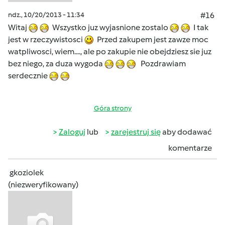
ndz., 10/20/2013 - 11:34
#16
Witaj
Wszystko juz wyjasnione zostalo
I tak
jest w rzeczywistosci
Przed zakupem jest zawze moc
watpliwosci, wiem...., ale po zakupie nie obejdziesz sie juz
bez niego, za duza wygoda
Pozdrawiam
serdecznie
Góra strony
Zaloguj
lub
zarejestruj się
aby dodawać
komentarze
gkoziolek
(niezweryfikowany)