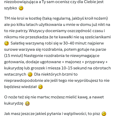
niezobowiązująca a Ty sam ocenisz czy dla Ciebie jest
szybko
TM nie kroi w kostkę (taką regularną, jakbyś kroił nożem)
ale po kilku latach użytkowania u mnie w domu już nikt na
to nie patrzy. Wszyscy doceniamy oszczędność czasu i
nikomu nie przeszkadza że te kawałki nie są sześcianikami
Sałatkę warzywną robi się w 30-40 minut: najpierw
surowe warzywa się rozdrabnia, potem gotuje na parze
(15 mniut) Następnie rozdrabnia te niewymagające
gotowania, dodaje ugotowane + majonez + przyprawy +
kukurydzę lub groszek i miesza 10-15 sekund na obrotach
wstacznych
Dla niektórych brzmi to
nieprawdopodobnie ale jeśli tego nie wypróbujesz to nie
będziesz wiedział
O noże też się nie martw; możesz mielić kawę, a nawet
kukurydzę
Jak masz jeszcze jakieś pytania i wątpliwości, to pisz