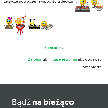
że życze powodzenia wpodjęciu decyzji
Góra strony
Zaloguj
lub
zarejestruj się
aby dodawać
komentarze
Bądź
na bieżąco