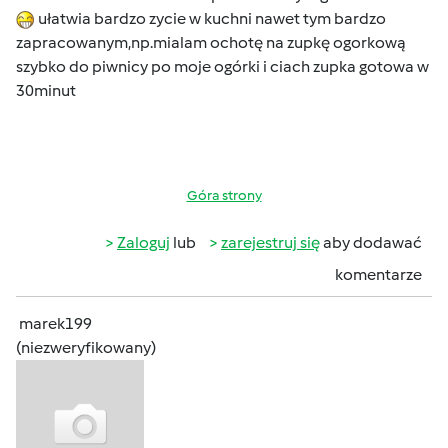
ułatwia bardzo zycie w kuchni nawet tym bardzo
zapracowanym,np.mialam ochotę na zupkę ogorkową
szybko do piwnicy po moje ogórki i ciach zupka gotowa w
30minut
Góra strony
Zaloguj
lub
zarejestruj się
aby dodawać
komentarze
marek199
(niezweryfikowany)