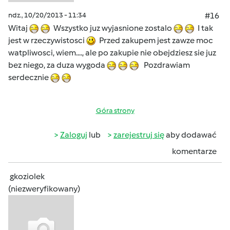
ndz., 10/20/2013 - 11:34
#16
Witaj
Wszystko juz wyjasnione zostalo
I tak
jest w rzeczywistosci
Przed zakupem jest zawze moc
watpliwosci, wiem...., ale po zakupie nie obejdziesz sie juz
bez niego, za duza wygoda
Pozdrawiam
serdecznie
Góra strony
Zaloguj
lub
zarejestruj się
aby dodawać
komentarze
gkoziolek
(niezweryfikowany)