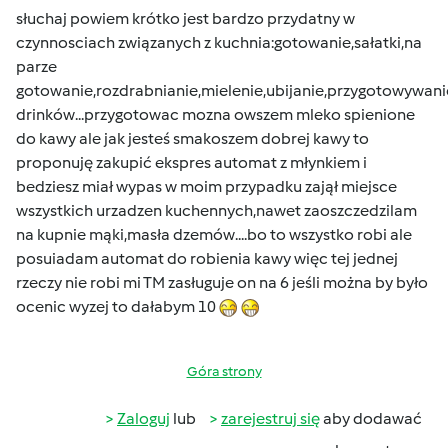
słuchaj powiem krótko jest bardzo przydatny w
czynnosciach związanych z kuchnia:gotowanie,sałatki,na
parze
gotowanie,rozdrabnianie,mielenie,ubijanie,przygotowywani
drinków...przygotowac mozna owszem mleko spienione
do kawy ale jak jesteś smakoszem dobrej kawy to
proponuję zakupić ekspres automat z młynkiem i
bedziesz miał wypas w moim przypadku zajął miejsce
wszystkich urzadzen kuchennych,nawet zaoszczedzilam
na kupnie mąki,masła dzemów....bo to wszystko robi ale
posuiadam automat do robienia kawy więc tej jednej
rzeczy nie robi mi TM zasługuje on na 6 jeśli można by było
ocenic wyzej to dałabym 10
Góra strony
Zaloguj
lub
zarejestruj się
aby dodawać