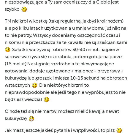
niezobowiązująca a Ty sam ocenisz czy dla Ciebie jest
szybko
TM nie kroi w kostkę (taką regularną, jakbyś kroił nożem)
ale po kilku latach użytkowania u mnie w domu już nikt na
to nie patrzy. Wszyscy doceniamy oszczędność czasu i
nikomu nie przeszkadza że te kawałki nie są sześcianikami
Sałatkę warzywną robi się w 30-40 minut: najpierw
surowe warzywa się rozdrabnia, potem gotuje na parze
(15 mniut) Następnie rozdrabnia te niewymagające
gotowania, dodaje ugotowane + majonez + przyprawy +
kukurydzę lub groszek i miesza 10-15 sekund na obrotach
wstacznych
Dla niektórych brzmi to
nieprawdopodobnie ale jeśli tego nie wypróbujesz to nie
będziesz wiedział
O noże też się nie martw; możesz mielić kawę, a nawet
kukurydzę
Jak masz jeszcze jakieś pytania i wątpliwości, to pisz