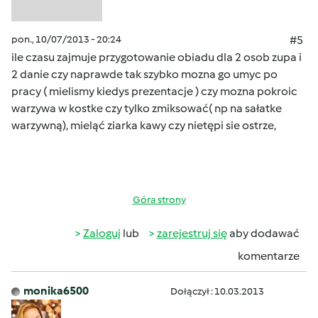
pon., 10/07/2013 - 20:24
#5
ile czasu zajmuje przygotowanie obiadu dla 2 osob zupa i
2 danie czy naprawde tak szybko mozna go umyc po
pracy ( mielismy kiedys prezentacje ) czy mozna pokroic
warzywa w kostke czy tylko zmiksować( np na sałatke
warzywną), mieląć ziarka kawy czy nietępi sie ostrze,
Góra strony
Zaloguj
lub
zarejestruj się
aby dodawać
komentarze
monika6500
Dołączył : 10.03.2013