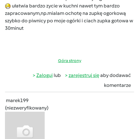
ułatwia bardzo zycie w kuchni nawet tym bardzo
zapracowanym,np.mialam ochotę na zupkę ogorkową
szybko do piwnicy po moje ogórki i ciach zupka gotowa w
30minut
Góra strony
Zaloguj
lub
zarejestruj się
aby dodawać
komentarze
marek199
(niezweryfikowany)