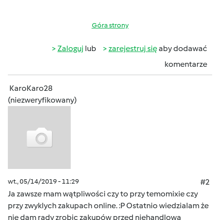
Góra strony
Zaloguj
lub
zarejestruj się
aby dodawać
komentarze
KaroKaro28
(niezweryfikowany)
wt., 05/14/2019 - 11:29
#2
Ja zawsze mam wątpliwości czy to przy temomixie czy
przy zwyklych zakupach online. :P Ostatnio wiedzialam że
nie dam rady zrobic zakupów przed niehandlową