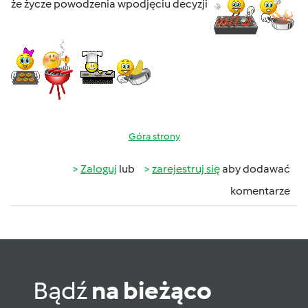
że życze powodzenia wpodjęciu decyzji
Góra strony
Zaloguj
lub
zarejestruj się
aby dodawać
komentarze
Bądź
na bieżąco