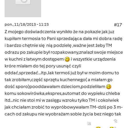
pon., 11/18/2013 - 11:23
#17
Z mojego doświadczenia wynikło że na pokazie jak juz
kupiłam termosia to Pani sprzedająca dała mi dobra radę
i bardzo chętnie się nią podzielę ,ważne jest żeby TM
odrazu po zakupie był rozpakowany,znalazł swoje miejsce
w kuchni z łatwym dostępem
i wszystkie urządzenia
króre miałam do tej pory usunąć czyli
oddać,sprzedać...itp.Jak termoś już był w moim domu to
tak zrobiłam,część sprzętu kuchennego( a miałam go
dość sporo)pooddawałam dzieciom,podzieliłam
komu sokowirówka,ekspres,automat do wypieku chleba
itd...nic nie stoi mi w zasięgu wzroku tylko TM i cokolwiek
jak chciałam zrobić to wypróbowywałam TM-dziś po 3 m-
cach od zakupu nie wyobrażam sobie życia bez niego tak