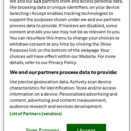
We and our
315
partners store and access personal data,
like browsing data or unique identifiers, on your device.
Selecting I Accept enables tracking technologies to
pon., 10/07/2013 - 19:46
#3
support the purposes shown under we and our partners
Witajcie
process data to provide. If trackers are disabled, some
content and ads you see may not be as relevant to you.
Jestem zainteresowany kupnem Thermomix ale miewam
You can resurface this menu to change your choices or
tez i wątpliwosci
withdraw consent at any time by clicking the Show
Purposes link on the bottom of the webpage .Your
Pozdrawiam marek199
choices will have effect within our Website. For more
details, refer to our Privacy Policy.
Góra strony
We and our partners process data to provide:
Use precise geolocation data. Actively scan device
Zaloguj
lub
zarejestruj się
aby dodawać
characteristics for identification. Store and/or access
komentarze
information on a device. Personalised advertising and
content, advertising and content measurement,
audience research and services development.
monika6500
Dołączył : 10.03.2013
List of Partners (vendors)
Show Purposes
I Accept