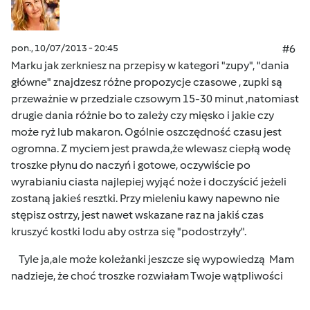
pon., 10/07/2013 - 20:45
#6
Marku jak zerkniesz na przepisy w kategori "zupy", "dania
główne" znajdzesz różne propozycje czasowe , zupki są
przeważnie w przedziale czsowym 15-30 minut ,natomiast
drugie dania różnie bo to zależy czy mięsko i jakie czy
może ryż lub makaron. Ogólnie oszczędność czasu jest
ogromna. Z myciem jest prawda,że wlewasz ciepłą wodę
troszke płynu do naczyń i gotowe, oczywiście po
wyrabianiu ciasta najlepiej wyjąć noże i doczyścić jeżeli
zostaną jakieś resztki. Przy mieleniu kawy napewno nie
stępisz ostrzy, jest nawet wskazane raz na jakiś czas
kruszyć kostki lodu aby ostrza się "podostrzyły".
Tyle ja,ale może koleżanki jeszcze się wypowiedzą
Mam
nadzieje, że choć troszke rozwiałam Twoje wątpliwości