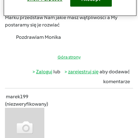
pon., 10/07/2013 - 19:56
#4
Marku przedstaw Nam jakie masz wątpliwości a My
postaramy się je rozwiać
Pozdrawiam Monika
Góra strony
Zaloguj
lub
zarejestruj się
aby dodawać
komentarze
marek199
(niezweryfikowany)