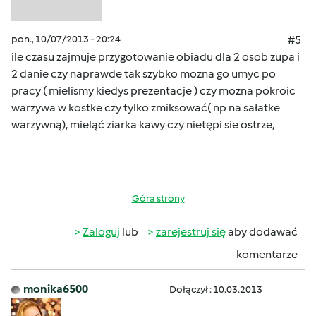
pon., 10/07/2013 - 20:24
#5
ile czasu zajmuje przygotowanie obiadu dla 2 osob zupa i
2 danie czy naprawde tak szybko mozna go umyc po
pracy ( mielismy kiedys prezentacje ) czy mozna pokroic
warzywa w kostke czy tylko zmiksować( np na sałatke
warzywną), mieląć ziarka kawy czy nietępi sie ostrze,
Góra strony
Zaloguj
lub
zarejestruj się
aby dodawać
komentarze
monika6500
Dołączył : 10.03.2013