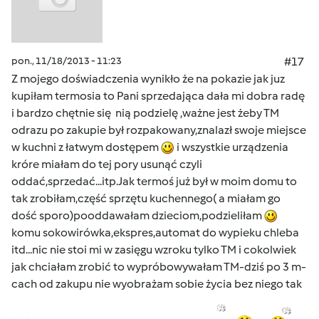
pon., 11/18/2013 - 11:23
#17
Z mojego doświadczenia wynikło że na pokazie jak juz
kupiłam termosia to Pani sprzedająca dała mi dobra radę
i bardzo chętnie się nią podzielę ,ważne jest żeby TM
odrazu po zakupie był rozpakowany,znalazł swoje miejsce
w kuchni z łatwym dostępem
i wszystkie urządzenia
króre miałam do tej pory usunąć czyli
oddać,sprzedać...itp.Jak termoś już był w moim domu to
tak zrobiłam,część sprzętu kuchennego( a miałam go
dość sporo)pooddawałam dzieciom,podzieliłam
komu sokowirówka,ekspres,automat do wypieku chleba
itd...nic nie stoi mi w zasięgu wzroku tylko TM i cokolwiek
jak chciałam zrobić to wypróbowywałam TM-dziś po 3 m-
cach od zakupu nie wyobrażam sobie życia bez niego tak