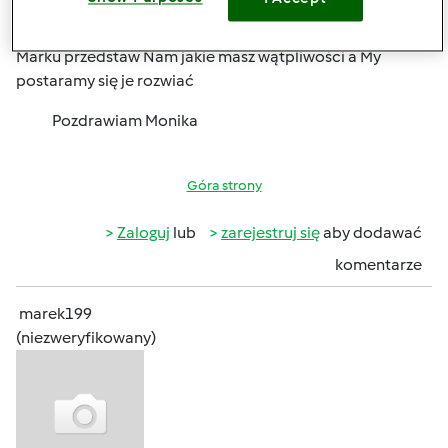
pon., 10/07/2013 - 19:56
#4
Marku przedstaw Nam jakie masz wątpliwości a My
postaramy się je rozwiać
Pozdrawiam Monika
Góra strony
Zaloguj
lub
zarejestruj się
aby dodawać
komentarze
marek199
(niezweryfikowany)