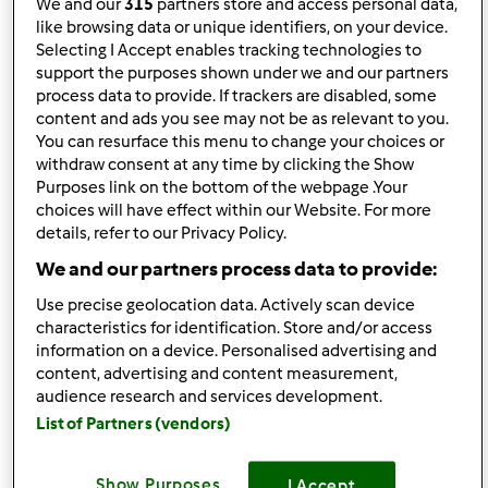
We and our
315
partners store and access personal data,
like browsing data or unique identifiers, on your device.
Selecting I Accept enables tracking technologies to
pon., 10/07/2013 - 19:46
#3
support the purposes shown under we and our partners
Witajcie
process data to provide. If trackers are disabled, some
content and ads you see may not be as relevant to you.
Jestem zainteresowany kupnem Thermomix ale miewam
You can resurface this menu to change your choices or
tez i wątpliwosci
withdraw consent at any time by clicking the Show
Purposes link on the bottom of the webpage .Your
Pozdrawiam marek199
choices will have effect within our Website. For more
details, refer to our Privacy Policy.
Góra strony
We and our partners process data to provide:
Use precise geolocation data. Actively scan device
Zaloguj
lub
zarejestruj się
aby dodawać
characteristics for identification. Store and/or access
komentarze
information on a device. Personalised advertising and
content, advertising and content measurement,
audience research and services development.
monika6500
Dołączył : 10.03.2013
List of Partners (vendors)
Show Purposes
I Accept