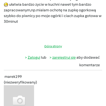
ułatwia bardzo zycie w kuchni nawet tym bardzo
zapracowanym,np.mialam ochotę na zupkę ogorkową
szybko do piwnicy po moje ogórki i ciach zupka gotowa w
30minut
Góra strony
Zaloguj
lub
zarejestruj się
aby dodawać
komentarze
marek199
(niezweryfikowany)