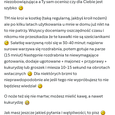
niezobowiązująca a Ty sam ocenisz czy dla Ciebie jest
szybko
TM nie kroi w kostkę (taką regularną, jakbyś kroił nożem)
ale po kilku latach użytkowania u mnie w domu już nikt na
to nie patrzy. Wszyscy doceniamy oszczędność czasu i
nikomu nie przeszkadza że te kawałki nie są sześcianikami
Sałatkę warzywną robi się w 30-40 minut: najpierw
surowe warzywa się rozdrabnia, potem gotuje na parze
(15 mniut) Następnie rozdrabnia te niewymagające
gotowania, dodaje ugotowane + majonez + przyprawy +
kukurydzę lub groszek i miesza 10-15 sekund na obrotach
wstacznych
Dla niektórych brzmi to
nieprawdopodobnie ale jeśli tego nie wypróbujesz to nie
będziesz wiedział
O noże też się nie martw; możesz mielić kawę, a nawet
kukurydzę
Jak masz jeszcze jakieś pytania i wątpliwości, to pisz