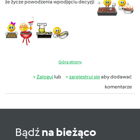
że życze powodzenia wpodjęciu decyzji
Góra strony
Zaloguj
lub
zarejestruj się
aby dodawać
komentarze
Bądź
na bieżąco