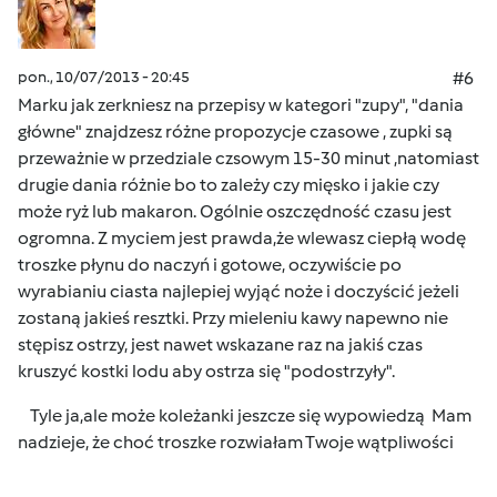
pon., 10/07/2013 - 20:45
#6
Marku jak zerkniesz na przepisy w kategori "zupy", "dania
główne" znajdzesz różne propozycje czasowe , zupki są
przeważnie w przedziale czsowym 15-30 minut ,natomiast
drugie dania różnie bo to zależy czy mięsko i jakie czy
może ryż lub makaron. Ogólnie oszczędność czasu jest
ogromna. Z myciem jest prawda,że wlewasz ciepłą wodę
troszke płynu do naczyń i gotowe, oczywiście po
wyrabianiu ciasta najlepiej wyjąć noże i doczyścić jeżeli
zostaną jakieś resztki. Przy mieleniu kawy napewno nie
stępisz ostrzy, jest nawet wskazane raz na jakiś czas
kruszyć kostki lodu aby ostrza się "podostrzyły".
Tyle ja,ale może koleżanki jeszcze się wypowiedzą
Mam
nadzieje, że choć troszke rozwiałam Twoje wątpliwości