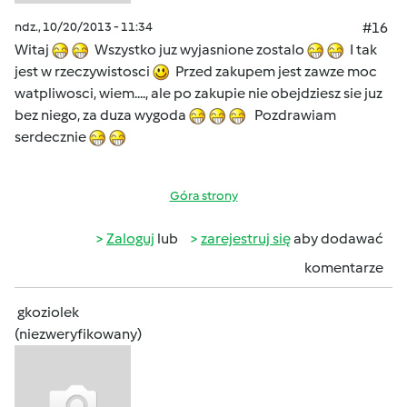
ndz., 10/20/2013 - 11:34
#16
Witaj
Wszystko juz wyjasnione zostalo
I tak
jest w rzeczywistosci
Przed zakupem jest zawze moc
watpliwosci, wiem...., ale po zakupie nie obejdziesz sie juz
bez niego, za duza wygoda
Pozdrawiam
serdecznie
Góra strony
Zaloguj
lub
zarejestruj się
aby dodawać
komentarze
gkoziolek
(niezweryfikowany)