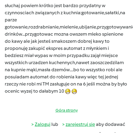
słuchaj powiem krótko jest bardzo przydatny w
czynnosciach związanych z kuchnia:gotowanie,sałatki,na
parze
gotowanie,rozdrabnianie,mielenie,ubijanie,przygotowywani
drinków...przygotowac mozna owszem mleko spienione
do kawy ale jak jesteś smakoszem dobrej kawy to
proponuję zakupić ekspres automat z młynkiem i
bedziesz miał wypas w moim przypadku zajął miejsce
wszystkich urzadzen kuchennych,nawet zaoszczedzilam
na kupnie mąki,masła dzemów....bo to wszystko robi ale
posuiadam automat do robienia kawy więc tej jednej
rzeczy nie robi mi TM zasługuje on na 6 jeśli można by było
ocenic wyzej to dałabym 10
Góra strony
Zaloguj
lub
zarejestruj się
aby dodawać