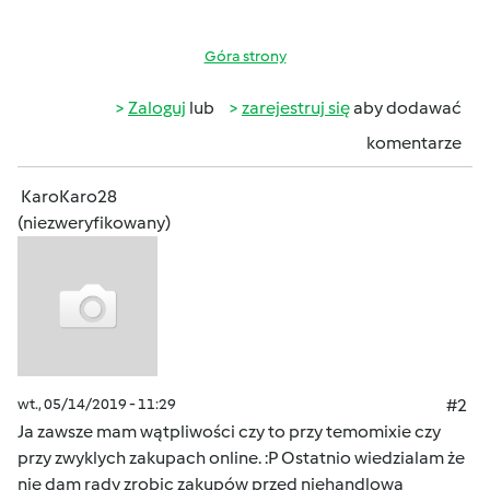
Góra strony
Zaloguj
lub
zarejestruj się
aby dodawać
komentarze
KaroKaro28
(niezweryfikowany)
wt., 05/14/2019 - 11:29
#2
Ja zawsze mam wątpliwości czy to przy temomixie czy
przy zwyklych zakupach online. :P Ostatnio wiedzialam że
nie dam rady zrobic zakupów przed niehandlową