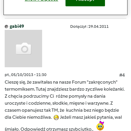
Zaloguj
lub
zarejestruj się
aby dodawać
komentarze
gabi49
Dołączył : 29.04.2011
pt., 05/10/2013 - 21:30
#4
Cieszę się, że zawitałas na nasze Forum "zakręconych"
termomiksem. Tutaj znajdziesz bardzo zyczliwe koleżanki.
Z chęcia podrzucimy Ci różne pomysły na dania
uroczyste i codzienne, słodkie, mięsne i warzywne. Z
czasem opanujesz tak TM, że kuchnia bez niego będzie
dla Ciebie niemożliwa.
Jeżeli masz jakieś pytania, wal
śmiało. Odpowiedź otrzymasz szybciutko..