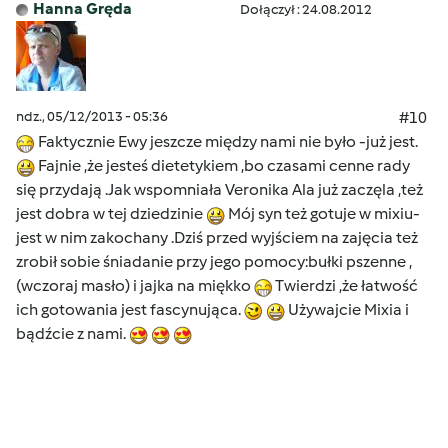
Hanna Gręda
Dołączył : 24.08.2012
ndz., 05/12/2013 - 05:36
#10
Faktycznie Ewy jeszcze między nami nie było -już jest.
Fajnie ,że jesteś dietetykiem ,bo czasami cenne rady
się przydają .Jak wspomniała Veronika Ala już zaczęla ,też
jest dobra w tej dziedzinie
Mój syn też gotuje w mixiu-
jest w nim zakochany .Dziś przed wyjściem na zajęcia też
zrobił sobie śniadanie przy jego pomocy:bułki pszenne ,
(wczoraj masło) i jajka na miękko
Twierdzi ,że łatwość
ich gotowania jest fascynująca.
Używajcie Mixia i
bądźcie z nami.