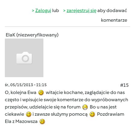
Zaloguj
lub
zarejestruj się
aby dodawać
komentarze
ElaK (niezweryfikowany)
śr., 05/15/2013 - 21:15
#15
O, kolejna Ewa
witajcie kochane, zaglądajcie do nas
często i wpisujcie swoje komentarze do wypróbowanych
przepisów, udzielajcie się na forum
Bo u nas jest
ciekawie
i zawsze służymy pomocą
Pozdrawiam
Ela z Mazowsza