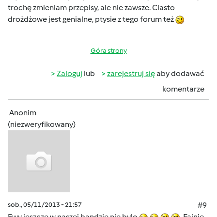
trochę zmieniam przepisy, ale nie zawsze. Ciasto
drożdżowe jest genialne, ptysie z tego forum też
Góra strony
Zaloguj
lub
zarejestruj się
aby dodawać
komentarze
Anonim
(niezweryfikowany)
sob., 05/11/2013 - 21:57
#9
Ewy jeszcze w naszej bandzie nie bylo
Fajnie