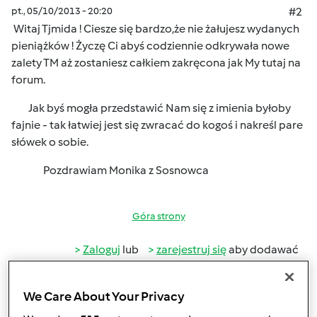
pt., 05/10/2013 - 20:20
#2
Witaj Tjmida ! Ciesze się bardzo,że nie żałujesz wydanych
pieniążków ! Życzę Ci abyś codziennie odkrywała nowe
zalety TM aż zostaniesz całkiem zakręcona jak My tutaj na
forum.
Jak byś mogła przedstawić Nam się z imienia byłoby
fajnie - tak łatwiej jest się zwracać do kogoś i nakreśl pare
słówek o sobie.
Pozdrawiam Monika z Sosnowca
Góra strony
Zaloguj
lub
zarejestruj się
aby dodawać
komentarze
We Care About Your Privacy
Anonim