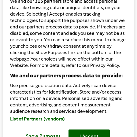
We and our
315
partners store and access personal
(niezweryfikowany)
data, like browsing data or unique identifiers, on your
device. Selecting I Accept enables tracking
technologies to support the purposes shown under we
and our partners process data to provide. If trackers are
disabled, some content and ads you see may not be as
relevant to you. You can resurface this menu to change
your choices or withdraw consent at any time by
clicking the Show Purposes link on the bottom of the
pt., 05/10/2013 - 20:29
#3
webpage .Your choices will have effect within our
Witaj
No fakt, jak masz na imie kochana ?
Website. For more details, refer to our Privacy Policy.
Ciesze sie, ze docenilas TM, ze lubisz gotowac, i ze
We and our partners process data to provide:
dolaczylas do nas
Co gotowalas juz ? Co Ci wychodzi
najlepiej? Co lubisz ? Co najczesciej gotujesz ? Problemy z
Use precise geolocation data. Actively scan device
jakims daniem czy wszystko idzie gladko ? Mysle, ze tak
characteristics for identification. Store and/or access
Pozdrawiam Cie serdecznie i zagladaj do nas czesto
information on a device. Personalised advertising and
content, advertising and content measurement,
audience research and services development.
List of Partners (vendors)
Góra strony
Show Purposes
I Accept