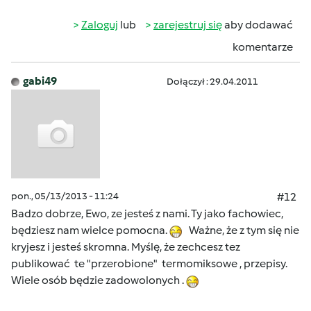
Zaloguj
lub
zarejestruj się
aby dodawać
komentarze
gabi49
Dołączył : 29.04.2011
pon., 05/13/2013 - 11:24
#12
Badzo dobrze, Ewo, ze jesteś z nami. Ty jako fachowiec,
będziesz nam wielce pomocna.
Ważne, że z tym się nie
kryjesz i jesteś skromna. Myślę, że zechcesz tez
publikować te "przerobione" termomiksowe , przepisy.
Wiele osób będzie zadowolonych .