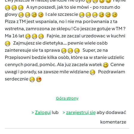
A syn poszedl, jak to sie mòwi - po rozum do
glowy
I cale szczescie
Pizza z TM jest wspaniala, no i nie ma poròwnania z ta
wstretna, zamrozona ze sklepu ! Co jeszcze gotuje w TM ?
Ma 16 lat
Fajnie, ze zaczal urzedowac w kuchni
Zajmujesz sie dietetyka.... pewnie wiele osòb
zainteresuje sie ta sprawa
Super, ze na
Przepisowni bedzie kilka osòb, ktòre sa w stanie udzielic
cennych porad, pomòc. Ala juz zaczela watek
Cenne
uwagi i porady, sa zawsze mile widziane
Pozdrawiam
serdecznie
Góra strony
Zaloguj
lub
zarejestruj się
aby dodawać
komentarze