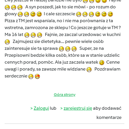
A syn poszedl, jak to sie mòwi - po rozum do
glowy
I cale szczescie
Pizza z TM jest wspaniala, no i nie ma poròwnania z ta
wstretna, zamrozona ze sklepu ! Co jeszcze gotuje w TM ?
Ma 16 lat
Fajnie, ze zaczal urzedowac w kuchni
Zajmujesz sie dietetyka.... pewnie wiele osòb
zainteresuje sie ta sprawa
Super, ze na
Przepisowni bedzie kilka osòb, ktòre sa w stanie udzielic
cennych porad, pomòc. Ala juz zaczela watek
Cenne
uwagi i porady, sa zawsze mile widziane
Pozdrawiam
serdecznie
Góra strony
Zaloguj
lub
zarejestruj się
aby dodawać
komentarze