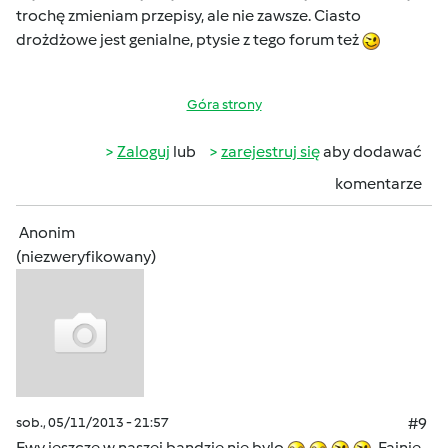
trochę zmieniam przepisy, ale nie zawsze. Ciasto
drożdżowe jest genialne, ptysie z tego forum też
Góra strony
Zaloguj
lub
zarejestruj się
aby dodawać
komentarze
Anonim
(niezweryfikowany)
sob., 05/11/2013 - 21:57
#9
Ewy jeszcze w naszej bandzie nie bylo
Fajnie