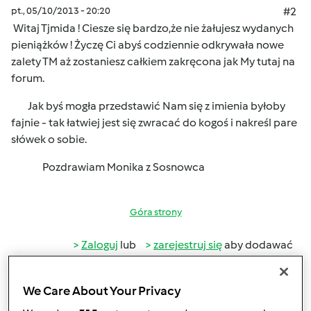
pt., 05/10/2013 - 20:20
#2
Witaj Tjmida ! Ciesze się bardzo,że nie żałujesz wydanych
pieniążków ! Życzę Ci abyś codziennie odkrywała nowe
zalety TM aż zostaniesz całkiem zakręcona jak My tutaj na
forum.
Jak byś mogła przedstawić Nam się z imienia byłoby
fajnie - tak łatwiej jest się zwracać do kogoś i nakreśl pare
słówek o sobie.
Pozdrawiam Monika z Sosnowca
Góra strony
Zaloguj
lub
zarejestruj się
aby dodawać
komentarze
We Care About Your Privacy
Anonim