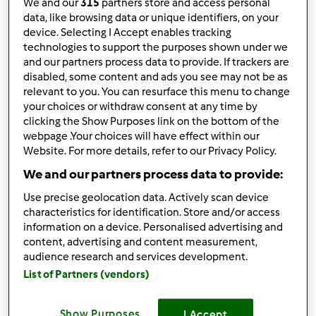
We and our
315
partners store and access personal
(niezweryfikowany)
data, like browsing data or unique identifiers, on your
device. Selecting I Accept enables tracking
technologies to support the purposes shown under we
and our partners process data to provide. If trackers are
disabled, some content and ads you see may not be as
relevant to you. You can resurface this menu to change
your choices or withdraw consent at any time by
clicking the Show Purposes link on the bottom of the
pt., 05/10/2013 - 20:29
#3
webpage .Your choices will have effect within our
Witaj
No fakt, jak masz na imie kochana ?
Website. For more details, refer to our Privacy Policy.
Ciesze sie, ze docenilas TM, ze lubisz gotowac, i ze
We and our partners process data to provide:
dolaczylas do nas
Co gotowalas juz ? Co Ci wychodzi
najlepiej? Co lubisz ? Co najczesciej gotujesz ? Problemy z
Use precise geolocation data. Actively scan device
jakims daniem czy wszystko idzie gladko ? Mysle, ze tak
characteristics for identification. Store and/or access
Pozdrawiam Cie serdecznie i zagladaj do nas czesto
information on a device. Personalised advertising and
content, advertising and content measurement,
audience research and services development.
List of Partners (vendors)
Góra strony
Show Purposes
I Accept