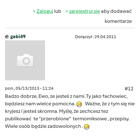
Zaloguj
lub
zarejestruj się
aby dodawać
komentarze
gabi49
Dołączył : 29.04.2011
pon., 05/13/2013 - 11:24
#12
Badzo dobrze, Ewo, ze jesteś z nami. Ty jako fachowiec,
będziesz nam wielce pomocna.
Ważne, że z tym się nie
kryjesz i jesteś skromna. Myślę, że zechcesz tez
publikować te "przerobione" termomiksowe , przepisy.
Wiele osób będzie zadowolonych .