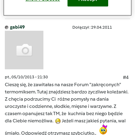
Zaloguj
lub
zarejestruj się
aby dodawać
komentarze
gabi49
Dołączył : 29.04.2011
pt., 05/10/2013 - 21:30
#4
Cieszę się, że zawitałas na nasze Forum "zakręconych"
termomiksem. Tutaj znajdziesz bardzo zyczliwe koleżanki.
Z chęcia podrzucimy Ci różne pomysły na dania
uroczyste i codzienne, słodkie, mięsne i warzywne. Z
czasem opanujesz tak TM, że kuchnia bez niego będzie
dla Ciebie niemożliwa.
Jeżeli masz jakieś pytania, wal
śmiało. Odpowiedź otrzymasz szybciutko..