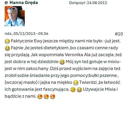
Hanna Gręda
Dołączył : 24.08.2012
ndz., 05/12/2013 - 05:36
#10
Faktycznie Ewy jeszcze między nami nie było -już jest.
Fajnie ,że jesteś dietetykiem ,bo czasami cenne rady
się przydają .Jak wspomniała Veronika Ala już zaczęla ,też
jest dobra w tej dziedzinie
Mój syn też gotuje w mixiu-
jest w nim zakochany .Dziś przed wyjściem na zajęcia też
zrobił sobie śniadanie przy jego pomocy:bułki pszenne ,
(wczoraj masło) i jajka na miękko
Twierdzi ,że łatwość
ich gotowania jest fascynująca.
Używajcie Mixia i
bądźcie z nami.