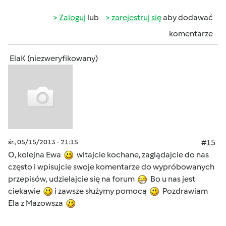
Zaloguj
lub
zarejestruj się
aby dodawać
komentarze
ElaK (niezweryfikowany)
śr., 05/15/2013 - 21:15
#15
O, kolejna Ewa
witajcie kochane, zaglądajcie do nas
często i wpisujcie swoje komentarze do wypróbowanych
przepisów, udzielajcie się na forum
Bo u nas jest
ciekawie
i zawsze służymy pomocą
Pozdrawiam
Ela z Mazowsza