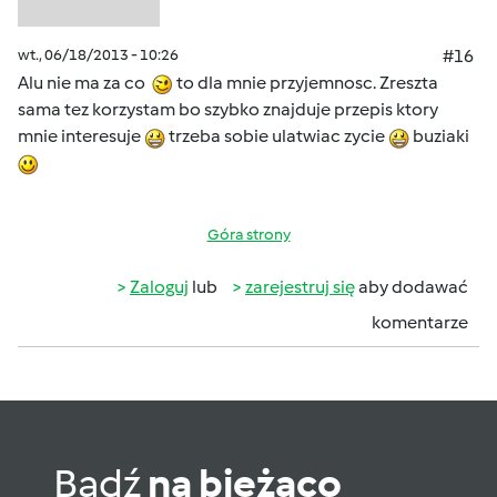
wt., 06/18/2013 - 10:26
#16
Alu nie ma za co
to dla mnie przyjemnosc. Zreszta
sama tez korzystam bo szybko znajduje przepis ktory
mnie interesuje
trzeba sobie ulatwiac zycie
buziaki
Góra strony
Zaloguj
lub
zarejestruj się
aby dodawać
komentarze
Bądź
na bieżąco