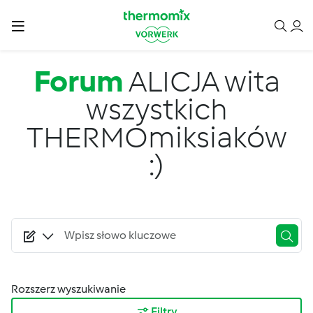
Przejdź do treści
Forum
ALICJA wita
wszystkich
THERMOmiksiaków
:)
Rozszerz wyszukiwanie
Filtry