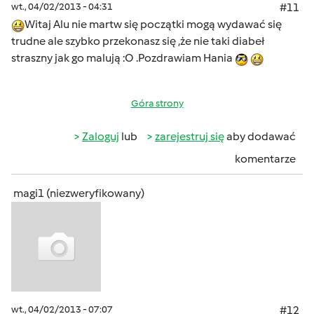
wt., 04/02/2013 - 04:31
#11
Witaj Alu nie martw się początki mogą wydawać się
trudne ale szybko przekonasz się ,że nie taki diabeł
straszny jak go malują :O .Pozdrawiam Hania
Góra strony
Zaloguj
lub
zarejestruj się
aby dodawać
komentarze
magi1 (niezweryfikowany)
wt., 04/02/2013 - 07:07
#12