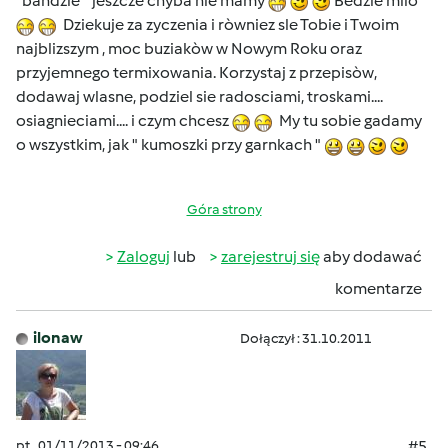
"bandzie " jeszcze chyba nie mamy
Bedzie milo
Dziekuje za zyczenia i ròwniez sle Tobie i Twoim
najblizszym , moc buziakòw w Nowym Roku oraz
przyjemnego termixowania. Korzystaj z przepisòw,
dodawaj wlasne, podziel sie radosciami, troskami....
osiagnieciami.... i czym chcesz
My tu sobie gadamy
o wszystkim, jak " kumoszki przy garnkach "
Góra strony
Zaloguj
lub
zarejestruj się
aby dodawać
komentarze
ilonaw
Dołączył : 31.10.2011
pt., 01/11/2013 - 09:46
#5