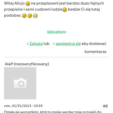
Witaj Alicjo
na przepisowni jest bardzo duzo fajnych
przepisów i sami cudowni ludzie
bedzie Ci się tutaj
podobac
Góra strony
Zaloguj
lub
zarejestruj się
aby dodawać
komentarze
AlaP (niezweryfikowany)
czw., 01/31/2013 - 23:59
#8
Dziękuję wszystkim, którzy mnie serdecznie przyjęli do