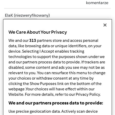
komentarze
ElaK (niezweryfikowany)
We Care About Your Privacy
We and our
313
partners store and access personal
data, like browsing data or unique identifiers, on your
device. Selecting I Accept enables tracking
technologies to support the purposes shown under we
czw., 01/10/2013 - 19:33
#2
and our partners process data to provide. If trackers are
Witaj Alicjo
Dobrze, że do nas trafiłaś, tu zawsze jest
disabled, some content and ads you see may not be as
sporo nowych przepisów i dużo radości na forum
W
relevant to you. You can resurface this menu to change
razie jakiś trudności / wątpliwości -pytaj a my postaramy
your choices or withdraw consent at any time by
się pomóc w miarę naszych możliwości
clicking the Show Purposes link on the bottom of the
webpage .Your choices will have effect within our
Dzięki za życzenia noworoczne.
My też składamy
Website. For more details, refer to our Privacy Policy.
Ci wszystkiego najlepszego w tym rozpoczętym 2013 roku
We and our partners process data to provide:
i czekamy na Twoje przepisy
Use precise geolocation data. Actively scan device