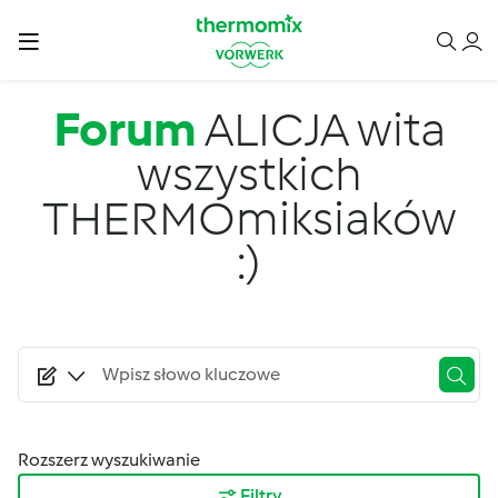
Przejdź do treści
Forum
ALICJA wita
wszystkich
THERMOmiksiaków
:)
Rozszerz wyszukiwanie
Filtry