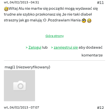
wt., 04/02/2013 - 04:31
#11
Witaj Alu nie martw się początki mogą wydawać się
trudne ale szybko przekonasz się ,że nie taki diabeł
straszny jak go malują :O .Pozdrawiam Hania
Góra strony
Zaloguj
lub
zarejestruj się
aby dodawać
komentarze
magi1 (niezweryfikowany)
wt., 04/02/2013 - 07:07
#12