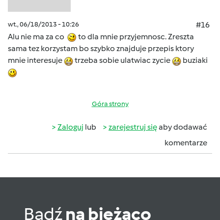
wt., 06/18/2013 - 10:26
#16
Alu nie ma za co
to dla mnie przyjemnosc. Zreszta
sama tez korzystam bo szybko znajduje przepis ktory
mnie interesuje
trzeba sobie ulatwiac zycie
buziaki
Góra strony
Zaloguj
lub
zarejestruj się
aby dodawać
komentarze
Bądź
na bieżąco