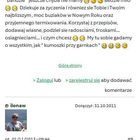
"bandzie " jeszcze chyba nie mamy
Bedzie milo
Dziekuje za zyczenia i ròwniez sle Tobie i Twoim
najblizszym , moc buziakòw w Nowym Roku oraz
przyjemnego termixowania. Korzystaj z przepisòw,
dodawaj wlasne, podziel sie radosciami, troskami....
osiagnieciami.... i czym chcesz
My tu sobie gadamy
o wszystkim, jak " kumoszki przy garnkach "
Góra strony
Zaloguj
lub
zarejestruj się
aby dodawać
komentarze
ilonaw
Dołączył : 31.10.2011
pt., 01/11/2013 - 09:46
#5