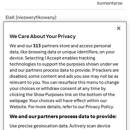
komentarze
ElaK (niezweryfikowany)
We Care About Your Privacy
We and our
313
partners store and access personal
data, like browsing data or unique identifiers, on your
device. Selecting I Accept enables tracking
technologies to support the purposes shown under we
czw., 01/10/2013 - 19:33
#2
and our partners process data to provide. If trackers are
Witaj Alicjo
Dobrze, że do nas trafiłaś, tu zawsze jest
disabled, some content and ads you see may not be as
sporo nowych przepisów i dużo radości na forum
W
relevant to you. You can resurface this menu to change
razie jakiś trudności / wątpliwości -pytaj a my postaramy
your choices or withdraw consent at any time by
się pomóc w miarę naszych możliwości
clicking the Show Purposes link on the bottom of the
webpage .Your choices will have effect within our
Dzięki za życzenia noworoczne.
My też składamy
Website. For more details, refer to our Privacy Policy.
Ci wszystkiego najlepszego w tym rozpoczętym 2013 roku
We and our partners process data to provide:
i czekamy na Twoje przepisy
Use precise geolocation data. Actively scan device