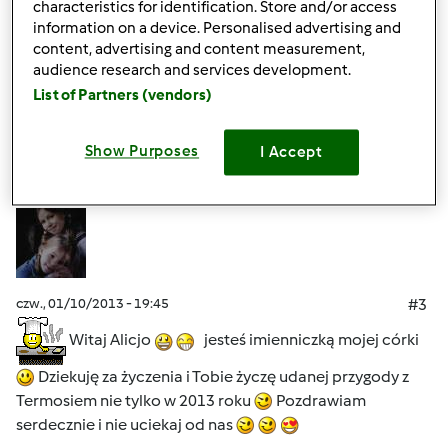
Pozdrawiam, Ela
characteristics for identification. Store and/or access
information on a device. Personalised advertising and
content, advertising and content measurement,
Góra strony
audience research and services development.
List of Partners (vendors)
Zaloguj
lub
zarejestruj się
aby dodawać
komentarze
Show Purposes
I Accept
Grażyna Kamińska
Dołączył : 07.10.2011
czw., 01/10/2013 - 19:45
#3
Witaj Alicjo
jesteś imienniczką mojej córki
Dziekuję za życzenia i Tobie życzę udanej przygody z
Termosiem nie tylko w 2013 roku
Pozdrawiam
serdecznie i nie uciekaj od nas