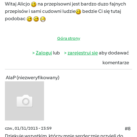
Witaj Alicjo
na przepisowni jest bardzo duzo fajnych
przepisów i sami cudowni ludzie
bedzie Ci się tutaj
podobac
Góra strony
Zaloguj
lub
zarejestruj się
aby dodawać
komentarze
AlaP (niezweryfikowany)
czw., 01/31/2013 - 23:59
#8
Dziękuję wszystkim, którzy mnie serdecznie przyjęli do