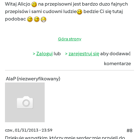
Witaj Alicjo
na przepisowni jest bardzo duzo fajnych
przepisów i sami cudowni ludzie
bedzie Ci się tutaj
podobac
Góra strony
Zaloguj
lub
zarejestruj się
aby dodawać
komentarze
AlaP (niezweryfikowany)
czw., 01/31/2013 - 23:59
#8
Dziękuję wszystkim, którzy mnie serdecznie przyjęli do