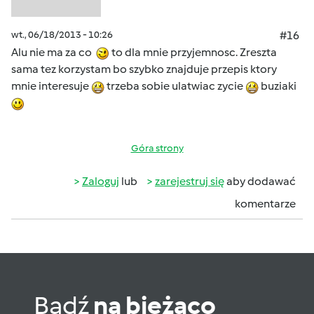
wt., 06/18/2013 - 10:26
#16
Alu nie ma za co
to dla mnie przyjemnosc. Zreszta
sama tez korzystam bo szybko znajduje przepis ktory
mnie interesuje
trzeba sobie ulatwiac zycie
buziaki
Góra strony
Zaloguj
lub
zarejestruj się
aby dodawać
komentarze
Bądź
na bieżąco