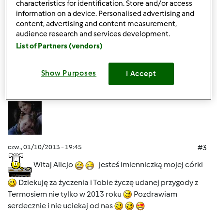
Pozdrawiam, Ela
characteristics for identification. Store and/or access
information on a device. Personalised advertising and
content, advertising and content measurement,
Góra strony
audience research and services development.
List of Partners (vendors)
Zaloguj
lub
zarejestruj się
aby dodawać
komentarze
Show Purposes
I Accept
Grażyna Kamińska
Dołączył : 07.10.2011
czw., 01/10/2013 - 19:45
#3
Witaj Alicjo
jesteś imienniczką mojej córki
Dziekuję za życzenia i Tobie życzę udanej przygody z
Termosiem nie tylko w 2013 roku
Pozdrawiam
serdecznie i nie uciekaj od nas