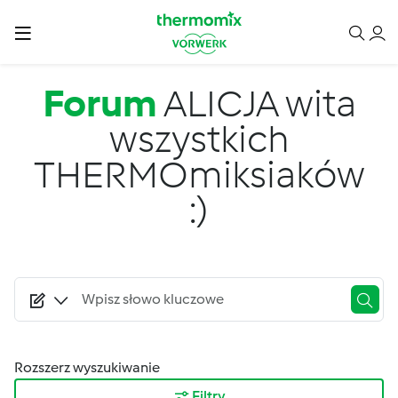
Przejdź do treści
Forum
ALICJA wita
wszystkich
THERMOmiksiaków
:)
Rozszerz wyszukiwanie
Filtry