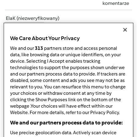
komentarze
ElaK (niezweryfikowany)
We Care About Your Privacy
We and our
313
partners store and access personal
data, like browsing data or unique identifiers, on your
device. Selecting I Accept enables tracking
technologies to support the purposes shown under we
czw., 01/10/2013 - 19:33
#2
and our partners process data to provide. If trackers are
Witaj Alicjo
Dobrze, że do nas trafiłaś, tu zawsze jest
disabled, some content and ads you see may not be as
sporo nowych przepisów i dużo radości na forum
W
relevant to you. You can resurface this menu to change
razie jakiś trudności / wątpliwości -pytaj a my postaramy
your choices or withdraw consent at any time by
się pomóc w miarę naszych możliwości
clicking the Show Purposes link on the bottom of the
webpage .Your choices will have effect within our
Dzięki za życzenia noworoczne.
My też składamy
Website. For more details, refer to our Privacy Policy.
Ci wszystkiego najlepszego w tym rozpoczętym 2013 roku
We and our partners process data to provide:
i czekamy na Twoje przepisy
Use precise geolocation data. Actively scan device