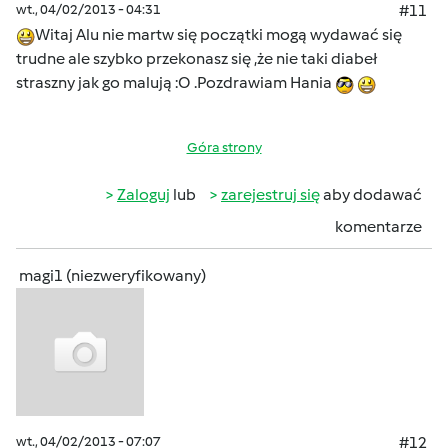
wt., 04/02/2013 - 04:31
#11
Witaj Alu nie martw się początki mogą wydawać się
trudne ale szybko przekonasz się ,że nie taki diabeł
straszny jak go malują :O .Pozdrawiam Hania
Góra strony
Zaloguj
lub
zarejestruj się
aby dodawać
komentarze
magi1 (niezweryfikowany)
wt., 04/02/2013 - 07:07
#12