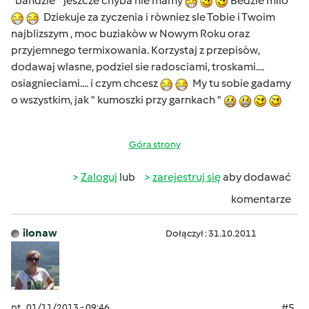
"bandzie " jeszcze chyba nie mamy
Bedzie milo
Dziekuje za zyczenia i ròwniez sle Tobie i Twoim
najblizszym , moc buziakòw w Nowym Roku oraz
przyjemnego termixowania. Korzystaj z przepisòw,
dodawaj wlasne, podziel sie radosciami, troskami....
osiagnieciami.... i czym chcesz
My tu sobie gadamy
o wszystkim, jak " kumoszki przy garnkach "
Góra strony
Zaloguj
lub
zarejestruj się
aby dodawać
komentarze
ilonaw
Dołączył : 31.10.2011
pt., 01/11/2013 - 09:46
#5