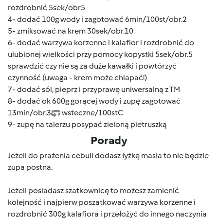
rozdrobnić 5sek/obr5
4- dodać 100g wody i zagotować 6min/100st/obr.2
5- zmiksować na krem 30sek/obr.10
6- dodać warzywa korzenne i kalafior i rozdrobnić do
ulubionej wielkości przy pomocy kopystki 5sek/obr.5
sprawdzić czy nie są za duże kawałki i powtórzyć
czynność (uwaga - krem może chlapać!)
7- dodać sól, pieprz i przyprawę uniwersalną z TM
8- dodać ok 600g gorącej wody i zupę zagotować
13min/obr.3
wsteczne/100stC
9- zupę na talerzu posypać zieloną pietruszką
Porady
Jeżeli do prażenia cebuli dodasz łyżkę masła to nie będzie
zupa postna.
Jeżeli posiadasz szatkownicę to możesz zamienić
kolejność i najpierw poszatkować warzywa korzenne i
rozdrobnić 300g kalafiora i przełożyć do innego naczynia