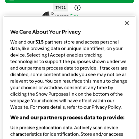
TM 31
przez
Gos
opublikowany: 18/06/25
We Care About Your Privacy
Dodaj do moich kolekcji
We and our
315
partners store and access personal
podziel się przepisem
data, like browsing data or unique identifiers, on your
device. Selecting I Accept enables tracking
Stwórz wariant
technologies to support the purposes shown under we
and our partners process data to provide. If trackers are
disabled, some content and ads you see may not be as
relevant to you. You can resurface this menu to change
your choices or withdraw consent at any time by
clicking the Show Purposes link on the bottom of the
Składniki
webpage .Your choices will have effect within our
Website. For more details, refer to our Privacy Policy.
Zupa jarzynowa gęsta z kalafiorem (post
We and our partners process data to provide:
Dąbrowskiej)
Use precise geolocation data. Actively scan device
characteristics for identification. Store and/or access
70
g
70-80 g cebuli