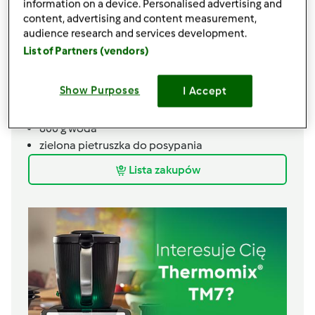
information on a device. Personalised advertising and
2
ząbki
2 duże ząbki czosnku
content, advertising and content measurement,
50
g
por
audience research and services development.
200
g
kalafior z głąbem i liśćmi
List of Partners (vendors)
100
g
woda
200
g
warzywa korzenne (marchew, pietruszka,
Show Purposes
I Accept
seler)
300
g
kalafior
600
g
woda
zielona pietruszka do posypania
Lista zakupów