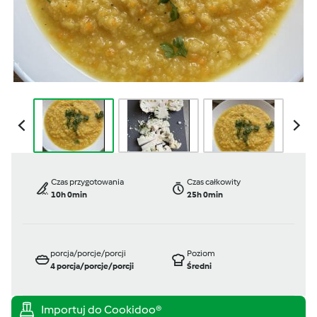
Czas przygotowania
Czas całkowity
10h 0min
25h 0min
porcja/porcje/porcji
Poziom
4
porcja/porcje/porcji
Średni