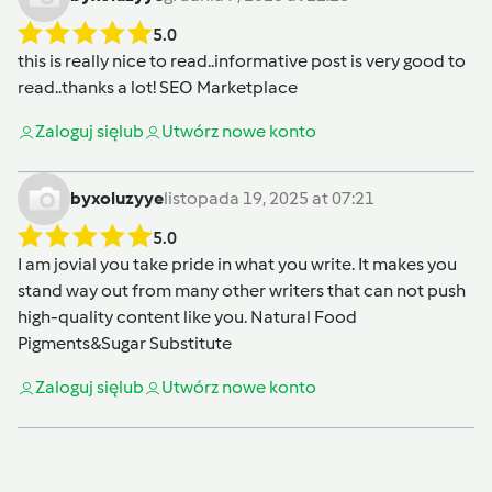
5.0
this is really nice to read..informative post is very good to
read..thanks a lot!
SEO Marketplace
Zaloguj się
lub
Utwórz nowe konto
byxoluzyye
listopada 19, 2025 at 07:21
5.0
I am jovial you take pride in what you write. It makes you
stand way out from many other writers that can not push
high-quality content like you.
Natural Food
Pigments&Sugar Substitute
Zaloguj się
lub
Utwórz nowe konto