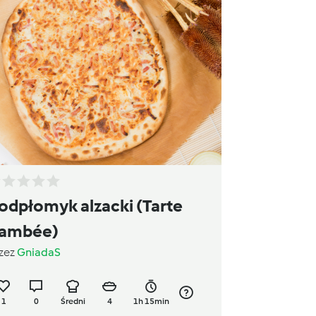
odpłomyk alzacki (Tarte
lambée)
zez
GniadaS
1
0
Średni
4
1h 15min