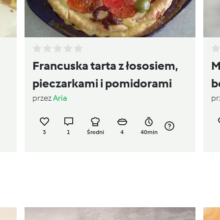
Francuska tarta z łososiem,
M
pieczarkami i pomidorami
b
przez
Aria
pr
3
1
Średni
4
40min