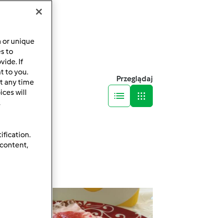
a or unique
es to
ide. If
t to you.
Przeglądaj
t any time
ces will
.
ification.
 content,