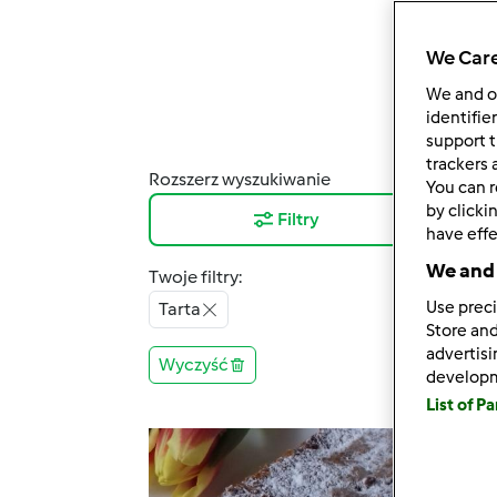
We Care
We and 
identifie
support t
trackers 
Rozszerz wyszukiwanie
Wyni
You can r
by clicki
Filtry
12
have effe
We and 
Twoje filtry:
Use preci
Tarta
Store and
advertis
Wyczyść
develop
List of P