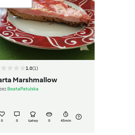
1.0
(1)
arta Marshmallow
zez
BeataPatulska
0
0
Łatwy
0
45min