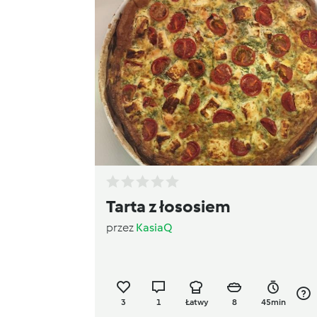
Tarta z łososiem
przez
KasiaQ
3
1
Łatwy
8
45min