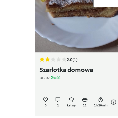
2.0
(1)
Szarlotka domowa
przez
Gość
0
1
Łatwy
11
1h 20min