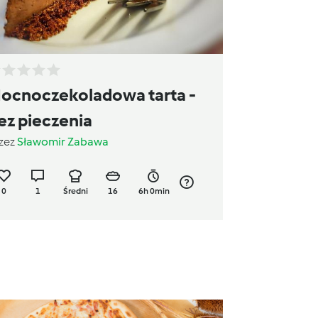
ocnoczekoladowa tarta -
ez pieczenia
zez
Sławomir Zabawa
0
1
Średni
16
6h 0min