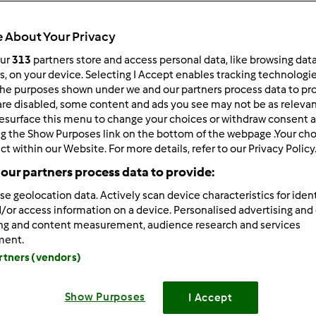
 About Your Privacy
our
313
partners store and access personal data, like browsing dat
51
wyników
rs, on your device. Selecting I Accept enables tracking technologi
he purposes shown under we and our partners process data to prov
are disabled, some content and ads you see may not be as relevan
ków na stronę:
Sortuj po:
esurface this menu to change your choices or withdraw consent a
ng the Show Purposes link on the bottom of the webpage .Your choi
Domyślny
ct within our Website. For more details, refer to our Privacy Policy
our partners process data to provide:
se geolocation data. Actively scan device characteristics for ident
/or access information on a device. Personalised advertising and
ing and content measurement, audience research and services
ment.
artners (vendors)
Show Purposes
I Accept