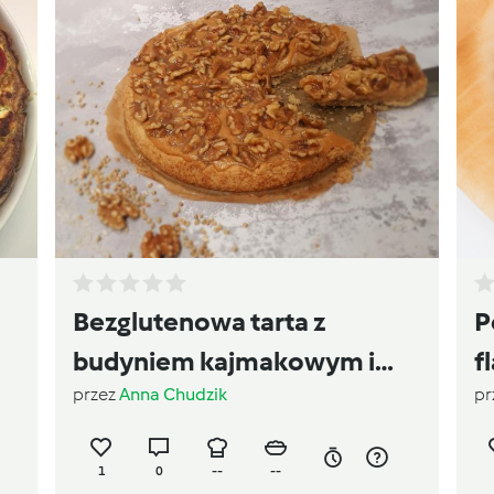
Bezglutenowa tarta z
P
budyniem kajmakowym i
f
przez
Anna Chudzik
pr
orzechami włoskimi w
karmelu
1
0
--
--