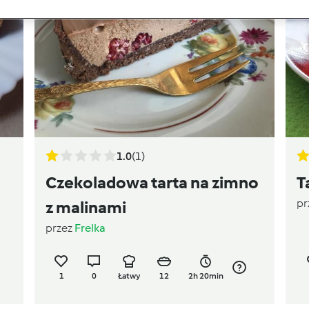
1.0
(1)
Czekoladowa tarta na zimno
T
pr
z malinami
przez
Frelka
1
0
Łatwy
12
2h 20min