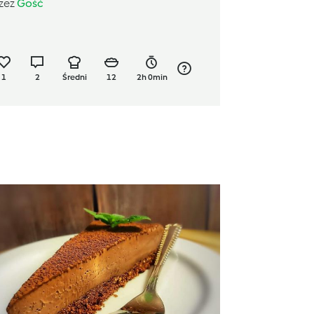
zez
Gość
1
2
Średni
12
2h 0min