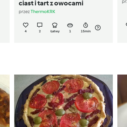
pr
ciast i tart z owocami
przez
ThermoKRK
4
2
Łatwy
1
15min