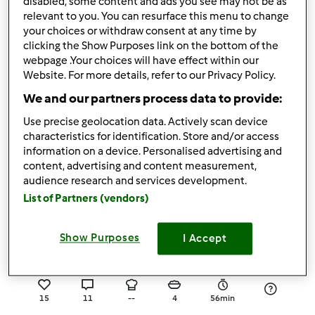
disabled, some content and ads you see may not be as
relevant to you. You can resurface this menu to change
your choices or withdraw consent at any time by
15
26
Średni
16
2h 20min
clicking the Show Purposes link on the bottom of the
webpage .Your choices will have effect within our
Website. For more details, refer to our Privacy Policy.
4.7
(10)
We and our partners process data to provide:
Tarta z owocami
przez
Gość
Use precise geolocation data. Actively scan device
characteristics for identification. Store and/or access
information on a device. Personalised advertising and
content, advertising and content measurement,
18
13
Łatwy
0
30min
audience research and services development.
List of Partners (vendors)
4.6
(10)
Tarta z łososiem i fetą
Show Purposes
I Accept
przez
Gość
15
11
--
4
56min