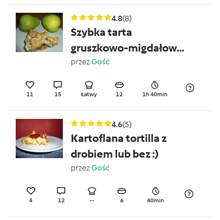
4.8
(8)
Szybka tarta
gruszkowo-migdałowa
:-)
przez
Gość
11
15
Łatwy
12
1h 40min
4.6
(5)
Kartoflana tortilla z
drobiem lub bez :)
przez
Gość
4
12
--
6
40min