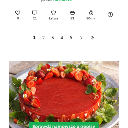
8
21
Łatwy
12
50min
1
2
3
4
5