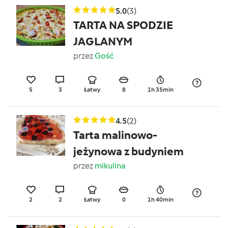
5.0
(3)
TARTA NA SPODZIE
JAGLANYM
przez
Gość
5
3
Łatwy
8
1h 35min
4.5
(2)
Tarta malinowo-
jeżynowa z budyniem
przez
mikulina
2
2
Łatwy
0
1h 40min