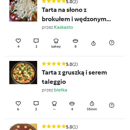
5.0
(2)
Tarta na słono z
brokułem i wędzonym
łososiem.
przez
Kaskasto
4
2
Łatwy
8
5.0
(2)
Tarta z gruszką i serem
taleggio
przez
bietka
6
2
--
4
35min
5.0
(1)