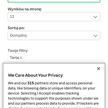
Wyników na stronę:
12
Sortuj po:
Domyślny
Twoje filtry:
Tarta
Wyczyść
We Care About Your Privacy
We and our
315
partners store and access personal
4.6
(10)
data, like browsing data or unique identifiers, on your
Tarta ze śliwkami pod
device. Selecting I Accept enables tracking
pierzynką (tarta Agaty)
technologies to support the purposes shown under we
and our partners process data to provide. If trackers are
przez
Sławomir Zabawa