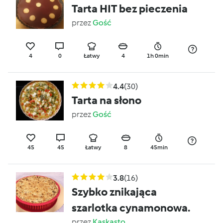
Tarta HIT bez pieczenia
przez
Gość
4
0
Łatwy
4
1h 0min
4.4
(30)
Tarta na słono
przez
Gość
45
45
Łatwy
8
45min
3.8
(16)
Szybko znikająca
szarlotka cynamonowa.
przez
Kaskasto