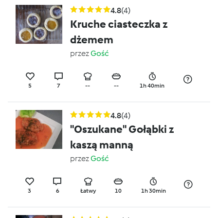
4.8
(4)
Kruche ciasteczka z
dżemem
przez
Gość
5
7
--
--
1h 40min
4.8
(4)
"Oszukane" Gołąbki z
kaszą manną
przez
Gość
3
6
Łatwy
10
1h 30min