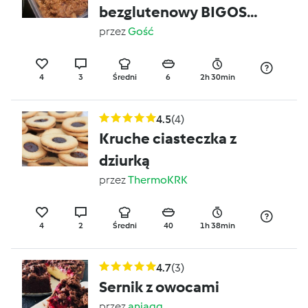
bezglutenowy BIGOS
wytrawny.
przez
Gość
4
3
Średni
6
2h 30min
4.5
(4)
Kruche ciasteczka z
dziurką
przez
ThermoKRK
4
2
Średni
40
1h 38min
4.7
(3)
Sernik z owocami
przez
aniaqq