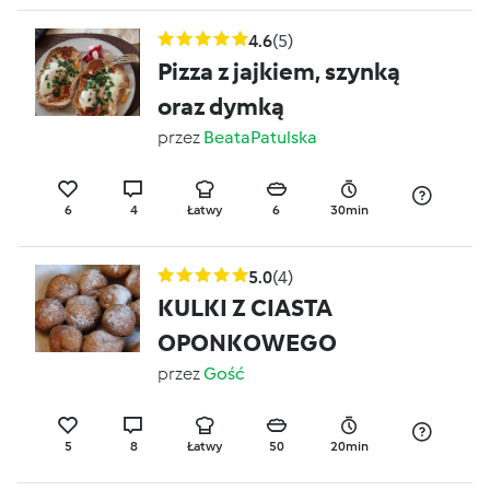
4.6
(5)
Pizza z jajkiem, szynką
oraz dymką
przez
BeataPatulska
6
4
Łatwy
6
30min
5.0
(4)
KULKI Z CIASTA
OPONKOWEGO
przez
Gość
5
8
Łatwy
50
20min