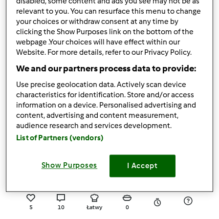
disabled, some content and ads you see may not be as
relevant to you. You can resurface this menu to change
5
7
Średni
20
2h 30min
your choices or withdraw consent at any time by
clicking the Show Purposes link on the bottom of the
4.6
(5)
webpage .Your choices will have effect within our
Website. For more details, refer to our Privacy Policy.
Cynamonki
We and our partners process data to provide:
przez
Gość
Use precise geolocation data. Actively scan device
characteristics for identification. Store and/or access
7
15
--
60
information on a device. Personalised advertising and
content, advertising and content measurement,
audience research and services development.
5.0
(5)
List of Partners (vendors)
Angielskie muffiny i
kęski a'la sushi w bento
Show Purposes
I Accept
przez
Gość
5
10
Łatwy
0