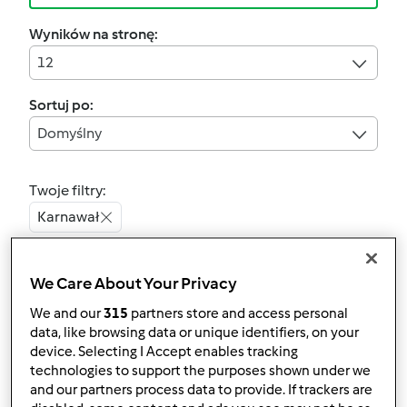
Wyników na stronę:
12
Sortuj po:
Domyślny
Twoje filtry:
Karnawał
Wyczyść
We Care About Your Privacy
We and our
315
partners store and access personal
5.0
(6)
data, like browsing data or unique identifiers, on your
Sernik z nutellą
device. Selecting I Accept enables tracking
przez
rikola
technologies to support the purposes shown under we
and our partners process data to provide. If trackers are