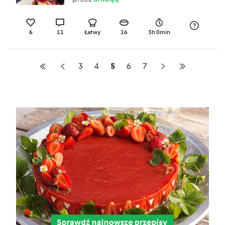
6
11
Łatwy
16
3h 0min
3
4
5
6
7