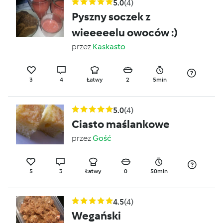
5.0
(4)
Pyszny soczek z
wieeeeelu owoców :)
przez
Kaskasto
3
4
Łatwy
2
5min
5.0
(4)
Ciasto maślankowe
przez
Gość
5
3
Łatwy
0
50min
4.5
(4)
Wegański