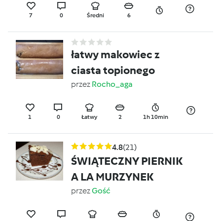
7
0
Średni
6
łatwy makowiec z
ciasta topionego
przez
Rocho_aga
1
0
Łatwy
2
1h 10min
4.8
(21)
ŚWIĄTECZNY PIERNIK
A LA MURZYNEK
przez
Gość