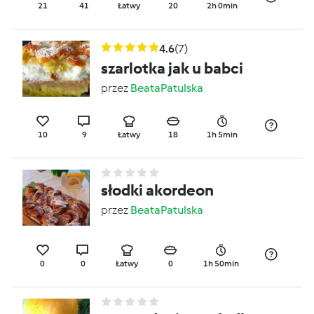
21
41
Łatwy
20
2h 0min
4.6
(7)
szarlotka jak u babci
przez
BeataPatulska
10
9
Łatwy
18
1h 5min
słodki akordeon
przez
BeataPatulska
0
0
Łatwy
0
1h 50min