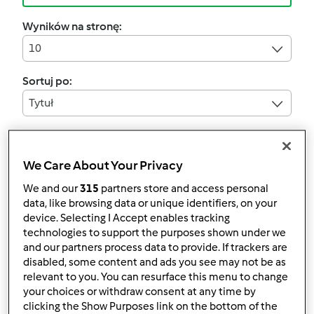
Wyników na stronę:
10
Sortuj po:
Tytuł
Twoje filtry:
We Care About Your Privacy
Ciasto
We and our
315
partners store and access personal
Wyczyść
data, like browsing data or unique identifiers, on your
device. Selecting I Accept enables tracking
technologies to support the purposes shown under we
4.2
(5)
and our partners process data to provide. If trackers are
sernik tiramisu na
disabled, some content and ads you see may not be as
relevant to you. You can resurface this menu to change
zimno
your choices or withdraw consent at any time by
przez
Gość
clicking the Show Purposes link on the bottom of the