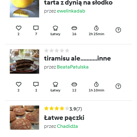
tarta z dynią na słodko
przez
ewelinkadab
2
7
Łatwy
16
2h 25min
tiramisu ale...........inne
przez
BeataPatulska
2
2
Łatwy
12
1h 10min
3.9
(7)
Łatwe pączki
przez
Chadidża