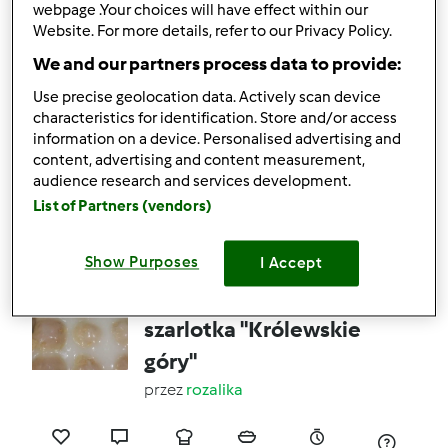
webpage .Your choices will have effect within our
Website. For more details, refer to our Privacy Policy.
6
3
Średni
10
6h 30min
We and our partners process data to provide:
Use precise geolocation data. Actively scan device
4.4
(8)
characteristics for identification. Store and/or access
information on a device. Personalised advertising and
sernik z rosą
content, advertising and content measurement,
przez
Gość
audience research and services development.
List of Partners (vendors)
4
6
Średni
8
2h 15min
Show Purposes
I Accept
4.6
(40)
szarlotka "Królewskie
góry"
przez
rozalika