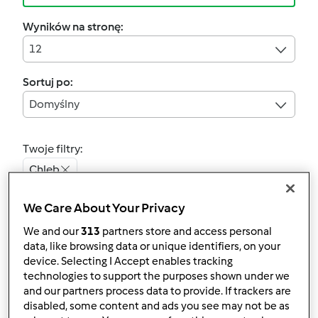
Wyników na stronę:
12
Sortuj po:
Domyślny
Twoje filtry:
Chleb
Wyczyść
We Care About Your Privacy
We and our
313
partners store and access personal
data, like browsing data or unique identifiers, on your
4.9
(14)
device. Selecting I Accept enables tracking
Chleb chłopski
technologies to support the purposes shown under we
przez
kokolidek
and our partners process data to provide. If trackers are
disabled, some content and ads you see may not be as