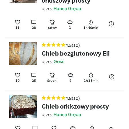
orkiszowy prosty
przez
Hanna Gręda
11
28
Łatwy
1
1h 40min
4.5
(10)
Chleb bezglutenowy Eli
przez
Gość
10
25
Średni
2
1h 15min
4.8
(10)
Chleb orkiszowy prosty
przez
Hanna Gręda