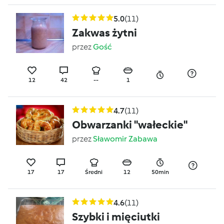
5.0
(11)
Zakwas żytni
przez
Gość
12
42
--
1
4.7
(11)
Obwarzanki "wałeckie"
przez
Sławomir Zabawa
17
17
Średni
12
50min
4.6
(11)
Szybki i mięciutki