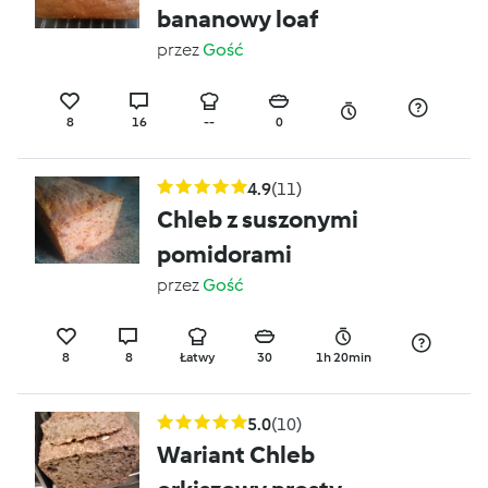
bananowy loaf
przez
Gość
8
16
--
0
4.9
(11)
Chleb z suszonymi
pomidorami
przez
Gość
8
8
Łatwy
30
1h 20min
5.0
(10)
Wariant Chleb