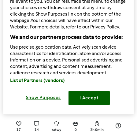
relevant to you. You can resurface this menu to change
your choices or withdraw consent at any time by
14
39
Łatwy
10
3h 20min
clicking the Show Purposes link on the bottom of the
webpage .Your choices will have effect within our
4.9
(13)
Website. For more details, refer to our Privacy Policy.
Rogale z makiem do
We and our partners process data to provide:
smarowania
Use precise geolocation data. Actively scan device
przez
AgaSawa
characteristics for identification. Store and/or access
information on a device. Personalised advertising and
content, advertising and content measurement,
audience research and services development.
22
24
Łatwy
8
2h 20min
List of Partners (vendors)
4.8
(13)
Show Purposes
I Accept
CHLEB Z ZIAREN
przez
loko
17
14
Łatwy
0
2h 0min