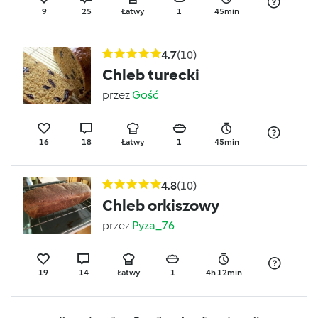
9
25
Łatwy
1
45min
4.7
(10)
Chleb turecki
przez
Gość
16
18
Łatwy
1
45min
4.8
(10)
Chleb orkiszowy
przez
Pyza_76
19
14
Łatwy
1
4h 12min